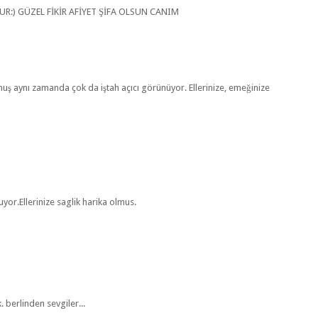
R:) GÜZEL FİKİR AFİYET ŞİFA OLSUN CANIM
lmuş aynı zamanda çok da iştah açıcı görünüyor. Ellerinize, emeğinize
or.Ellerinize saglik harika olmus.
. berlinden sevgiler...