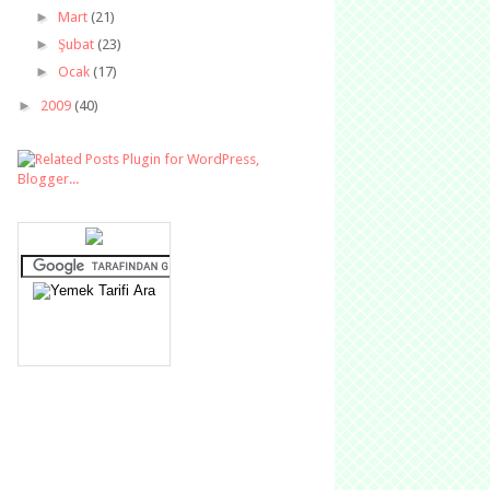
►
Mart
(21)
►
Şubat
(23)
►
Ocak
(17)
►
2009
(40)