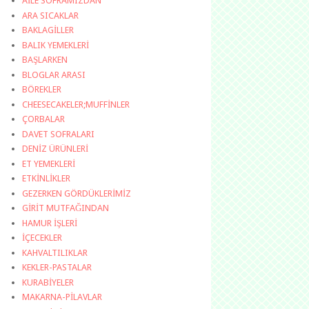
AİLE SOFRAMIZDAN
ARA SICAKLAR
BAKLAGİLLER
BALIK YEMEKLERİ
BAŞLARKEN
BLOGLAR ARASI
BÖREKLER
CHEESECAKELER;MUFFİNLER
ÇORBALAR
DAVET SOFRALARI
DENİZ ÜRÜNLERİ
ET YEMEKLERİ
ETKİNLİKLER
GEZERKEN GÖRDÜKLERİMİZ
GİRİT MUTFAĞINDAN
HAMUR İŞLERİ
İÇECEKLER
KAHVALTILIKLAR
KEKLER-PASTALAR
KURABİYELER
MAKARNA-PİLAVLAR