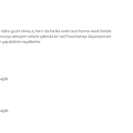
nce daha güzel olmuş iç harcı da harika evde taze hurma vaedı bende
rucuya atmıştım onlarla yakında bir tarif hazırlamayı düşünüyorum
n yapabilirim teşekkürler
ağlık.
ağlık.