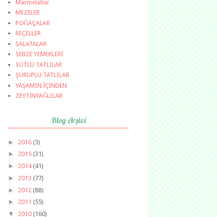
Marmelatlar
MEZELER
POĞAÇALAR
REÇELLER
SALATALAR
SEBZE YEMEKLERİ
SÜTLÜ TATLILAR
ŞURUPLU TATLILAR
YAŞAMIN İÇİNDEN
ZEYTİNYAĞLILAR
Blog Arşivi
►
2016
(3)
►
2015
(31)
►
2014
(41)
►
2013
(77)
►
2012
(88)
►
2011
(55)
▼
2010
(160)