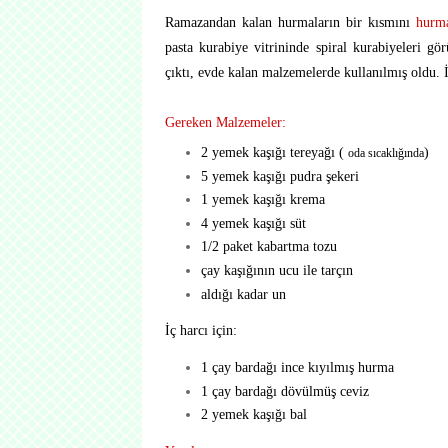
Ramazandan kalan hurmaların bir kısmını
hurma
pasta kurabiye vitrininde spiral kurabiyeleri 
çıktı, evde kalan malzemelerde kullanılmış oldu. İç
Gereken Malzemeler:
2 yemek kaşığı tereyağı (
)
oda sıcaklığında
5 yemek kaşığı pudra şekeri
1 yemek kaşığı krema
4 yemek kaşığı süt
1/2 paket kabartma tozu
çay kaşığının ucu ile tarçın
aldığı kadar un
İç harcı için:
1 çay bardağı ince kıyılmış hurma
1 çay bardağı dövülmüş ceviz
2 yemek kaşığı bal