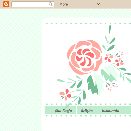
Ana Sayfa
İletişim
Hakkımda