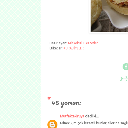
Hazırlayan:
Miskokulu Lezzetler
Etiketler:
KURABİYELER
45 yorum:
Mutfaktakiruya
dedi ki...
Mineciğim çok lezzetli bunlar,ellerine sağ