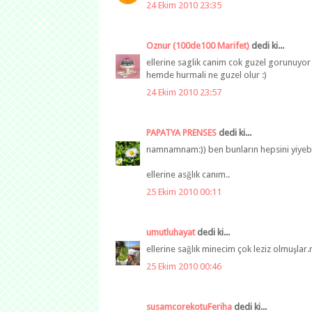
24 Ekim 2010 23:35
Oznur (100de100 Marifet)
dedi ki...
ellerine saglik canim cok guzel gorunuyor
hemde hurmali ne guzel olur :)
24 Ekim 2010 23:57
PAPATYA PRENSES
dedi ki...
namnamnam:)) ben bunların hepsini yiyebil
ellerine asğlık canım..
25 Ekim 2010 00:11
umutluhayat
dedi ki...
ellerine sağlık minecim çok leziz olmuşlar.
25 Ekim 2010 00:46
susamcorekotuFeriha
dedi ki...