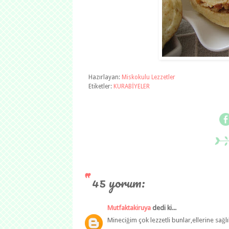
Hazırlayan:
Miskokulu Lezzetler
Etiketler:
KURABİYELER
45 yorum:
Mutfaktakiruya
dedi ki...
Mineciğim çok lezzetli bunlar,ellerine sağ