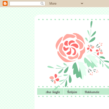
Ana Sayfa
İletişim
Hakkımda