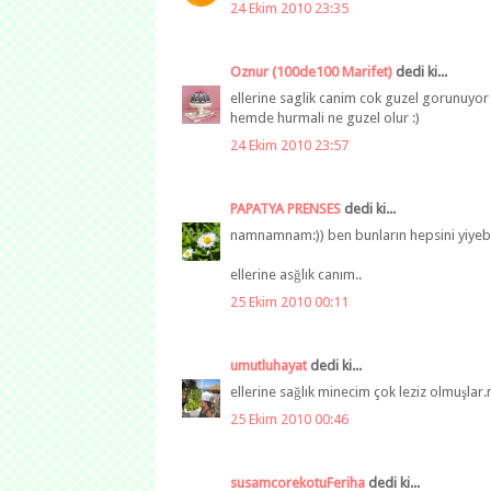
24 Ekim 2010 23:35
Oznur (100de100 Marifet)
dedi ki...
ellerine saglik canim cok guzel gorunuyor
hemde hurmali ne guzel olur :)
24 Ekim 2010 23:57
PAPATYA PRENSES
dedi ki...
namnamnam:)) ben bunların hepsini yiyebil
ellerine asğlık canım..
25 Ekim 2010 00:11
umutluhayat
dedi ki...
ellerine sağlık minecim çok leziz olmuşlar.
25 Ekim 2010 00:46
susamcorekotuFeriha
dedi ki...