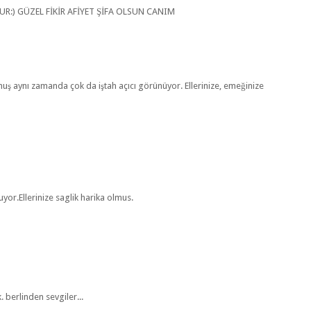
R:) GÜZEL FİKİR AFİYET ŞİFA OLSUN CANIM
lmuş aynı zamanda çok da iştah açıcı görünüyor. Ellerinize, emeğinize
or.Ellerinize saglik harika olmus.
. berlinden sevgiler...