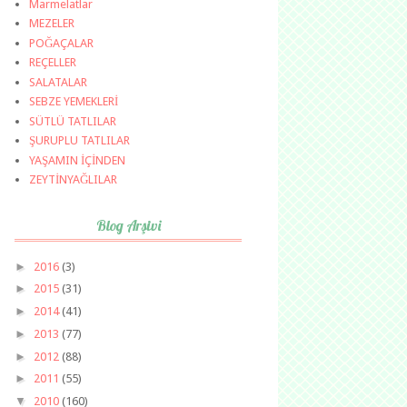
Marmelatlar
MEZELER
POĞAÇALAR
REÇELLER
SALATALAR
SEBZE YEMEKLERİ
SÜTLÜ TATLILAR
ŞURUPLU TATLILAR
YAŞAMIN İÇİNDEN
ZEYTİNYAĞLILAR
Blog Arşivi
►
2016
(3)
►
2015
(31)
►
2014
(41)
►
2013
(77)
►
2012
(88)
►
2011
(55)
▼
2010
(160)