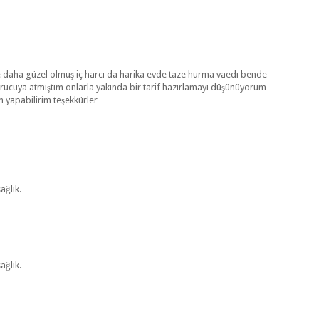
nce daha güzel olmuş iç harcı da harika evde taze hurma vaedı bende
rucuya atmıştım onlarla yakında bir tarif hazırlamayı düşünüyorum
n yapabilirim teşekkürler
ağlık.
ağlık.