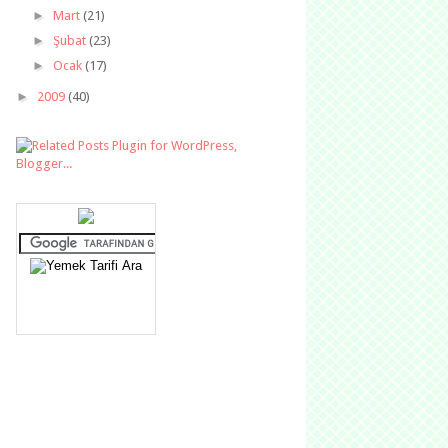
►
Mart
(21)
►
Şubat
(23)
►
Ocak
(17)
►
2009
(40)