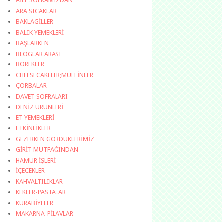
AİLE SOFRAMIZDAN
ARA SICAKLAR
BAKLAGİLLER
BALIK YEMEKLERİ
BAŞLARKEN
BLOGLAR ARASI
BÖREKLER
CHEESECAKELER;MUFFİNLER
ÇORBALAR
DAVET SOFRALARI
DENİZ ÜRÜNLERİ
ET YEMEKLERİ
ETKİNLİKLER
GEZERKEN GÖRDÜKLERİMİZ
GİRİT MUTFAĞINDAN
HAMUR İŞLERİ
İÇECEKLER
KAHVALTILIKLAR
KEKLER-PASTALAR
KURABİYELER
MAKARNA-PİLAVLAR