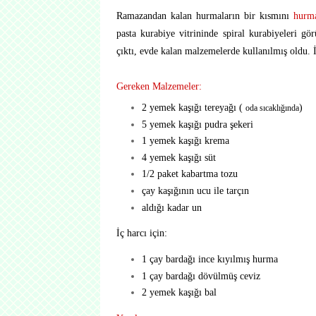
Ramazandan kalan hurmaların bir kısmını
hurma
pasta kurabiye vitrininde spiral kurabiyeleri 
çıktı, evde kalan malzemelerde kullanılmış oldu. İç
Gereken Malzemeler:
2 yemek kaşığı tereyağı (
)
oda sıcaklığında
5 yemek kaşığı pudra şekeri
1 yemek kaşığı krema
4 yemek kaşığı süt
1/2 paket kabartma tozu
çay kaşığının ucu ile tarçın
aldığı kadar un
İç harcı için:
1 çay bardağı ince kıyılmış hurma
1 çay bardağı dövülmüş ceviz
2 yemek kaşığı bal