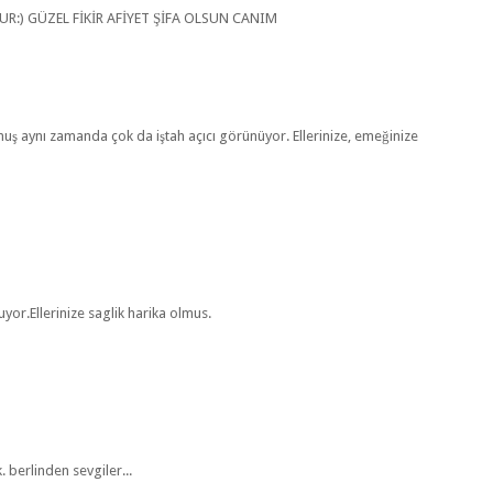
R:) GÜZEL FİKİR AFİYET ŞİFA OLSUN CANIM
lmuş aynı zamanda çok da iştah açıcı görünüyor. Ellerinize, emeğinize
or.Ellerinize saglik harika olmus.
. berlinden sevgiler...