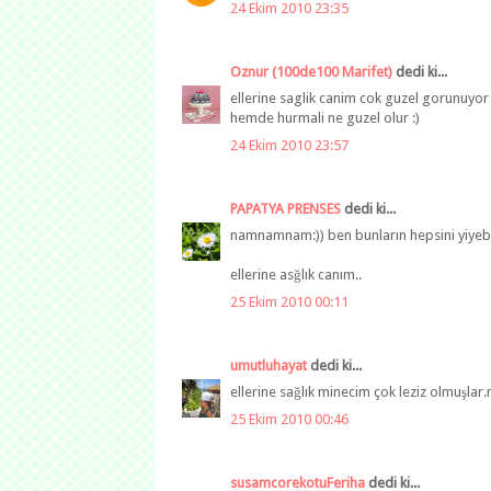
24 Ekim 2010 23:35
Oznur (100de100 Marifet)
dedi ki...
ellerine saglik canim cok guzel gorunuyor
hemde hurmali ne guzel olur :)
24 Ekim 2010 23:57
PAPATYA PRENSES
dedi ki...
namnamnam:)) ben bunların hepsini yiyebil
ellerine asğlık canım..
25 Ekim 2010 00:11
umutluhayat
dedi ki...
ellerine sağlık minecim çok leziz olmuşlar.
25 Ekim 2010 00:46
susamcorekotuFeriha
dedi ki...