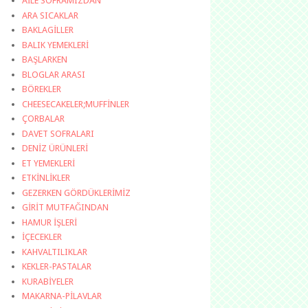
AİLE SOFRAMIZDAN
ARA SICAKLAR
BAKLAGİLLER
BALIK YEMEKLERİ
BAŞLARKEN
BLOGLAR ARASI
BÖREKLER
CHEESECAKELER;MUFFİNLER
ÇORBALAR
DAVET SOFRALARI
DENİZ ÜRÜNLERİ
ET YEMEKLERİ
ETKİNLİKLER
GEZERKEN GÖRDÜKLERİMİZ
GİRİT MUTFAĞINDAN
HAMUR İŞLERİ
İÇECEKLER
KAHVALTILIKLAR
KEKLER-PASTALAR
KURABİYELER
MAKARNA-PİLAVLAR