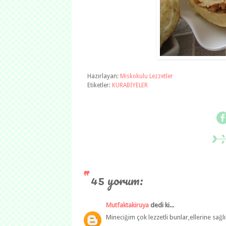
Hazırlayan:
Miskokulu Lezzetler
Etiketler:
KURABİYELER
45 yorum:
Mutfaktakiruya
dedi ki...
Mineciğim çok lezzetli bunlar,ellerine sağ