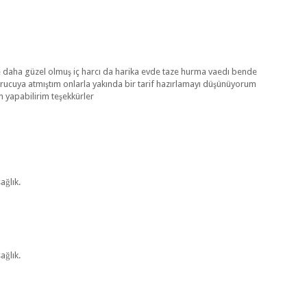
nce daha güzel olmuş iç harcı da harika evde taze hurma vaedı bende
rucuya atmıştım onlarla yakında bir tarif hazırlamayı düşünüyorum
n yapabilirim teşekkürler
ağlık.
ağlık.