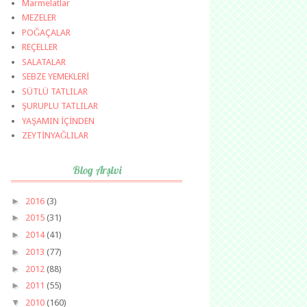
Marmelatlar
MEZELER
POĞAÇALAR
REÇELLER
SALATALAR
SEBZE YEMEKLERİ
SÜTLÜ TATLILAR
ŞURUPLU TATLILAR
YAŞAMIN İÇİNDEN
ZEYTİNYAĞLILAR
Blog Arşivi
►
2016
(3)
►
2015
(31)
►
2014
(41)
►
2013
(77)
►
2012
(88)
►
2011
(55)
▼
2010
(160)