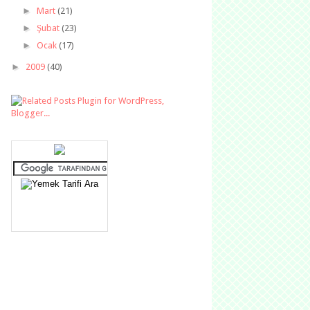
►
Mart
(21)
►
Şubat
(23)
►
Ocak
(17)
►
2009
(40)