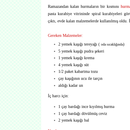
Ramazandan kalan hurmaların bir kısmını
hurma
pasta kurabiye vitrininde spiral kurabiyeleri 
çıktı, evde kalan malzemelerde kullanılmış oldu. İç
Gereken Malzemeler:
2 yemek kaşığı tereyağı (
)
oda sıcaklığında
5 yemek kaşığı pudra şekeri
1 yemek kaşığı krema
4 yemek kaşığı süt
1/2 paket kabartma tozu
çay kaşığının ucu ile tarçın
aldığı kadar un
İç harcı için:
1 çay bardağı ince kıyılmış hurma
1 çay bardağı dövülmüş ceviz
2 yemek kaşığı bal