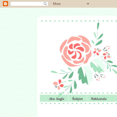
Ana Sayfa
İletişim
Hakkımda