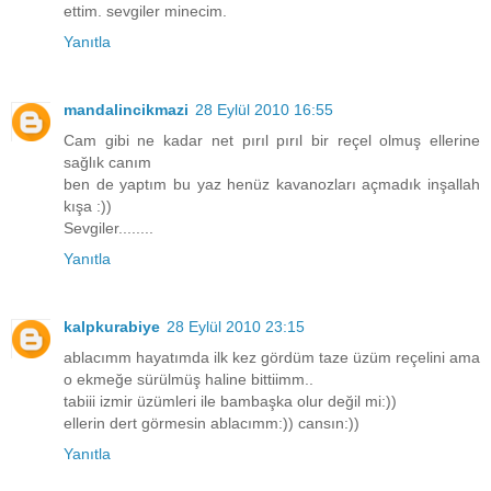
ettim. sevgiler minecim.
Yanıtla
mandalincikmazi
28 Eylül 2010 16:55
Cam gibi ne kadar net pırıl pırıl bir reçel olmuş ellerine
sağlık canım
ben de yaptım bu yaz henüz kavanozları açmadık inşallah
kışa :))
Sevgiler........
Yanıtla
kalpkurabiye
28 Eylül 2010 23:15
ablacımm hayatımda ilk kez gördüm taze üzüm reçelini ama
o ekmeğe sürülmüş haline bittiimm..
tabiii izmir üzümleri ile bambaşka olur değil mi:))
ellerin dert görmesin ablacımm:)) cansın:))
Yanıtla