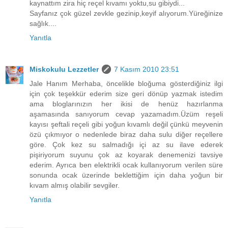
kaynattım zira hiç reçel kıvamı yoktu,su gibiydi...
Sayfanız çok güzel zevkle gezinip,keyif alıyorum.Yüreğinize
sağlık....
Yanıtla
Miskokulu Lezzetler
7 Kasım 2010 23:51
Jale Hanım Merhaba, öncelikle bloğuma gösterdiğiniz ilgi
için çok teşekkür ederim size geri dönüp yazmak istedim
ama bloglarınızın her ikisi de henüz hazırlanma
aşamasında sanıyorum cevap yazamadım.Üzüm reşeli
kayısı şeftali reçeli gibi yoğun kıvamlı değil çünkü meyvenin
özü çıkmıyor o nedenlede biraz daha sulu diğer reçellere
göre. Çok kez su salmadığı içi az su ilave ederek
pişiriyorum suyunu çok az koyarak denemenizi tavsiye
ederim. Ayrıca ben elektrikli ocak kullanıyorum verilen süre
sonunda ocak üzerinde beklettiğim için daha yoğun bir
kıvam almış olabilir sevgiler.
Yanıtla