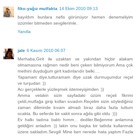
fiko-yağız mutfakta
14 Ekim 2010 09:13
bayıldım bunlara nefis görünüyor hemen denemeliyim
üzümler bitmeden sevgilerimle..
Yanıtla
jale
6 Kasım 2010 06:07
Merhaba,Girit ile uzaktan ve yakından hiçbir alakam
olmamasına rağmen nedir beni çeken bilmiyorum.Ama çok
methini duyduğum girit kadınlarıdır belki.....
Yapamam diye,tutturamam diye uzak durmuşumdur reçel
ve turşudan :))
Acı gerçeklerle yüzleşmek istemeyişimden :))
Amma velakin sizin sayfadaki üzüm reçeli fikrimi
çeldi,mutfağa girip kolları sıvadım.Reçelim sizin söylediğiniz
zaman diliminde kıvam almadı biraz daha fazla tuttum
ocakta. Bu seferde bir vakit sonra ağda gibi oldu :)))
Ev halkı tadına baktı hımm... dediler.Beğenme anlamına
geldiğini anladım :)) lakin onu başka bir tatlıda kullanmak
üzere sakladım.Sevgili Mine ben nerede hata yaptım.Fazla