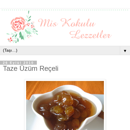
▼
26 Eylül 2010
Taze Üzüm Reçeli