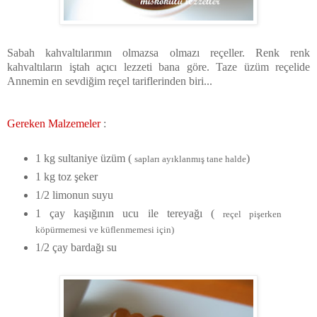
Sabah kahvaltılarımın olmazsa olmazı reçeller. Renk renk
kahvaltıların iştah açıcı lezzeti bana göre. Taze üzüm reçelide
Annemin en sevdiğim reçel tariflerinden biri...
Gereken M
alzemeler
:
1 kg sultaniye üzüm (
)
sapları ayıklanmış tane halde
1 kg toz şeker
1/2 limonun suyu
1 çay kaşığının ucu ile tereyağı (
reçel pişerken
köpürmemesi ve küflenmemesi için)
1/2 çay bardağı su