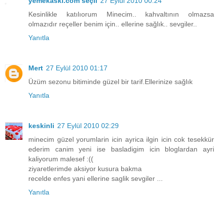
yemekaski.com seçil
27 Eylül 2010 00:24
Kesinlikle katılıorum Minecim.. kahvaltının olmazsa
olmazıdır reçeller benim için.. ellerine sağlık.. sevgiler..
Yanıtla
Mert
27 Eylül 2010 01:17
Üzüm sezonu bitiminde güzel bir tarif.Ellerinize sağlık
Yanıtla
keskinli
27 Eylül 2010 02:29
minecim güzel yorumlarin icin ayrica ilgin icin cok tesekkür
ederim canim yeni ise basladigim icin bloglardan ayri
kaliyorum malesef :((
ziyaretlerimde aksiyor kusura bakma
recelde enfes yani ellerine saglik sevgiler ...
Yanıtla