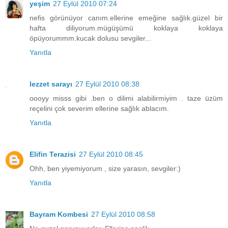
yeşim
27 Eylül 2010 07:24
nefis görünüyor canım.ellerine emeğine sağlık.güzel bir
hafta diliyorum.mügüşümü koklaya koklaya
öpüyorummm.kucak dolusu sevgiler...
Yanıtla
lezzet sarayı
27 Eylül 2010 08:38
oooyy misss gibi .ben o dilimi alabilirmiyim . taze üzüm
reçelini çok severim ellerine sağlık ablacım.
Yanıtla
Elifin Terazisi
27 Eylül 2010 08:45
Ohh, ben yiyemiyorum , size yarasın, sevgiler:)
Yanıtla
Bayram Kombesi
27 Eylül 2010 08:58