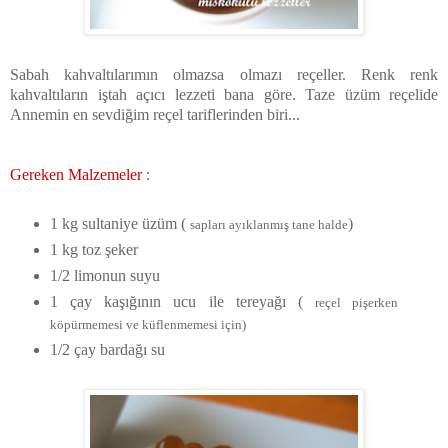
Sabah kahvaltılarımın olmazsa olmazı reçeller. Renk renk
kahvaltıların iştah açıcı lezzeti bana göre. Taze üzüm reçelide
Annemin en sevdiğim reçel tariflerinden biri...
Gereken M
alzemeler
:
1 kg sultaniye üzüm (
)
sapları ayıklanmış tane halde
1 kg toz şeker
1/2 limonun suyu
1 çay kaşığının ucu ile tereyağı (
reçel pişerken
köpürmemesi ve küflenmemesi için)
1/2 çay bardağı su