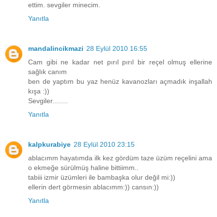
ettim. sevgiler minecim.
Yanıtla
mandalincikmazi
28 Eylül 2010 16:55
Cam gibi ne kadar net pırıl pırıl bir reçel olmuş ellerine
sağlık canım
ben de yaptım bu yaz henüz kavanozları açmadık inşallah
kışa :))
Sevgiler........
Yanıtla
kalpkurabiye
28 Eylül 2010 23:15
ablacımm hayatımda ilk kez gördüm taze üzüm reçelini ama
o ekmeğe sürülmüş haline bittiimm..
tabiii izmir üzümleri ile bambaşka olur değil mi:))
ellerin dert görmesin ablacımm:)) cansın:))
Yanıtla