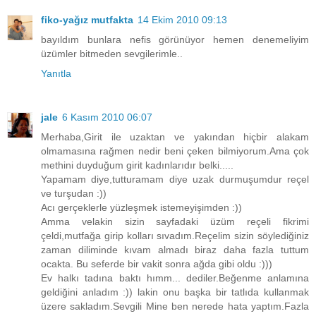
fiko-yağız mutfakta
14 Ekim 2010 09:13
bayıldım bunlara nefis görünüyor hemen denemeliyim
üzümler bitmeden sevgilerimle..
Yanıtla
jale
6 Kasım 2010 06:07
Merhaba,Girit ile uzaktan ve yakından hiçbir alakam
olmamasına rağmen nedir beni çeken bilmiyorum.Ama çok
methini duyduğum girit kadınlarıdır belki.....
Yapamam diye,tutturamam diye uzak durmuşumdur reçel
ve turşudan :))
Acı gerçeklerle yüzleşmek istemeyişimden :))
Amma velakin sizin sayfadaki üzüm reçeli fikrimi
çeldi,mutfağa girip kolları sıvadım.Reçelim sizin söylediğiniz
zaman diliminde kıvam almadı biraz daha fazla tuttum
ocakta. Bu seferde bir vakit sonra ağda gibi oldu :)))
Ev halkı tadına baktı hımm... dediler.Beğenme anlamına
geldiğini anladım :)) lakin onu başka bir tatlıda kullanmak
üzere sakladım.Sevgili Mine ben nerede hata yaptım.Fazla