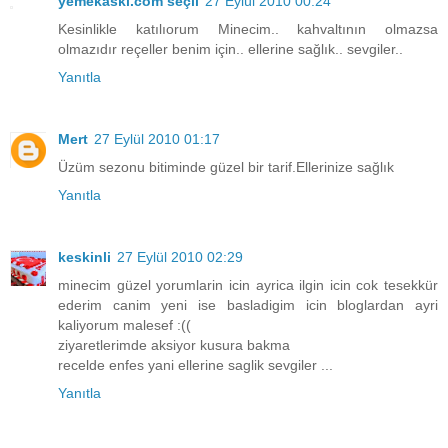
yemekaski.com seçil
27 Eylül 2010 00:24
Kesinlikle katılıorum Minecim.. kahvaltının olmazsa
olmazıdır reçeller benim için.. ellerine sağlık.. sevgiler..
Yanıtla
Mert
27 Eylül 2010 01:17
Üzüm sezonu bitiminde güzel bir tarif.Ellerinize sağlık
Yanıtla
keskinli
27 Eylül 2010 02:29
minecim güzel yorumlarin icin ayrica ilgin icin cok tesekkür
ederim canim yeni ise basladigim icin bloglardan ayri
kaliyorum malesef :((
ziyaretlerimde aksiyor kusura bakma
recelde enfes yani ellerine saglik sevgiler ...
Yanıtla