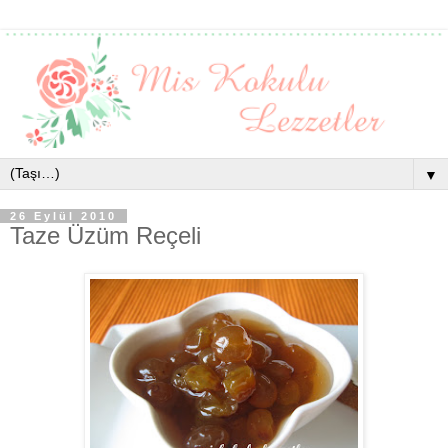
▼
26 Eylül 2010
Taze Üzüm Reçeli