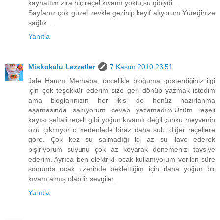
kaynattım zira hiç reçel kıvamı yoktu,su gibiydi...
Sayfanız çok güzel zevkle gezinip,keyif alıyorum.Yüreğinize
sağlık....
Yanıtla
Miskokulu Lezzetler
7 Kasım 2010 23:51
Jale Hanım Merhaba, öncelikle bloğuma gösterdiğiniz ilgi
için çok teşekkür ederim size geri dönüp yazmak istedim
ama bloglarınızın her ikisi de henüz hazırlanma
aşamasında sanıyorum cevap yazamadım.Üzüm reşeli
kayısı şeftali reçeli gibi yoğun kıvamlı değil çünkü meyvenin
özü çıkmıyor o nedenlede biraz daha sulu diğer reçellere
göre. Çok kez su salmadığı içi az su ilave ederek
pişiriyorum suyunu çok az koyarak denemenizi tavsiye
ederim. Ayrıca ben elektrikli ocak kullanıyorum verilen süre
sonunda ocak üzerinde beklettiğim için daha yoğun bir
kıvam almış olabilir sevgiler.
Yanıtla