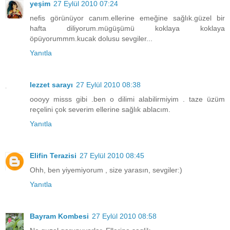
yeşim
27 Eylül 2010 07:24
nefis görünüyor canım.ellerine emeğine sağlık.güzel bir
hafta diliyorum.mügüşümü koklaya koklaya
öpüyorummm.kucak dolusu sevgiler...
Yanıtla
lezzet sarayı
27 Eylül 2010 08:38
oooyy misss gibi .ben o dilimi alabilirmiyim . taze üzüm
reçelini çok severim ellerine sağlık ablacım.
Yanıtla
Elifin Terazisi
27 Eylül 2010 08:45
Ohh, ben yiyemiyorum , size yarasın, sevgiler:)
Yanıtla
Bayram Kombesi
27 Eylül 2010 08:58