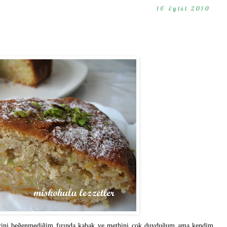
16 Eylül 2010
lerini beğenmediğim fırında kabak ve methini çok duyduğum ama kendim