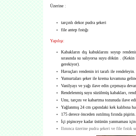
Üzerine :
tarçınlı dekor pudra şekeri
file antep fıstığı
Yapılışı:
Kabakların dış kabuklarını soyup rendenin
sırasında su salıyorsa suyu dökün . (Kekin
gerekiyor).
Havuçları rendenin iri tarafı ile rendeleyin.
Yumurtaları şeker ile krema kıvamına gelin
Vanilyayı ve yağı ilave edin çırpmaya deva
Rendelenmiş suyu süzülmüş kabakları, rendel
Unu, tarçını ve kabartma tozunuda ilave edi
Yağlanmış 24 cm çapındaki kek kalıbına h
175 derece önceden ısıtılmış fırında pişirin.
İçi pişinceye kadar üstünün yanmaması için 
Ilınınca üzerine pudra şekeri ve file fıstık s