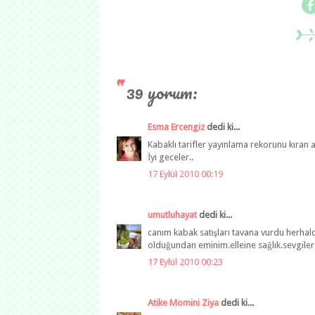
39 yorum:
Esma Ercengiz
dedi ki...
Kabaklı tarifler yayınlama rekorunu kıran 
İyi geceler..
17 Eylül 2010 00:19
umutluhayat
dedi ki...
canım kabak satışları tavana vurdu herhald
olduğundan eminim.elleine sağlık.sevgiler
17 Eylül 2010 00:23
Atike Momini Ziya
dedi ki...