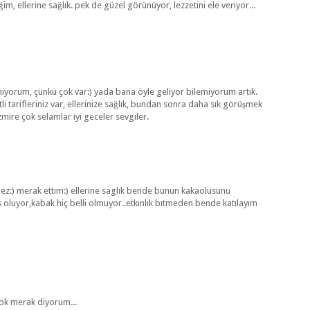
m, ellerine sağlık. pek de güzel görünüyor, lezzetini ele veriyor...
iyorum, çünkü çok var:) yada bana öyle geliyor bilemiyorum artık.
li tarifleriniz var, ellerinize sağlık, bundan sonra daha sık görüşmek
mire çok selamlar iyi geceler sevgiler.
ez:) merak ettım:) ellerine saglık bende bunun kakaolusunu
 oluyor,kabak hiç belli olmuyor..etkınlık bıtmeden bende katılayım
ook merak diyorum...