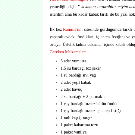
yemediğim için "
kıvamını tutturabilir miyim ac
isterdim ama bu kadar kabak tarifi ile bu yazı n
İlk kez
Rumma'nın
sitesinde gördüğümde farklı t
yaparak evdeki fındıkları, iç antep fıstığını ve 
ortaya. Üstelik tadına bakanlar, içinde kabak oldu
Gereken Malzemeler:
3 adet yumurta
1,5 su bardağı toz şeker
1 su bardağı sıvı yağ
2 adet yeşil kabak
2 adet havuç
2 su bardağı + 2 parmak un
1 çay bardağı tuzsuz bütün fındık
1 çay bardağı tuzsuz iç antep fıstığı
1 tatlı kaşığı tarçın
1 paket kabartma tozu
1 paket vanilya