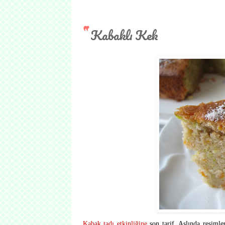
Kabaklı Kek
Kabak tadı etkinliğine
son tarif. Aslında resim