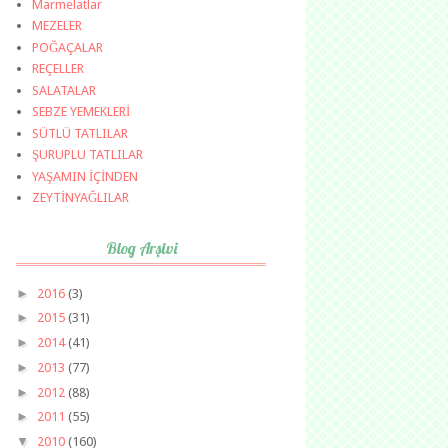
Marmelatlar
MEZELER
POĞAÇALAR
REÇELLER
SALATALAR
SEBZE YEMEKLERİ
SÜTLÜ TATLILAR
ŞURUPLU TATLILAR
YAŞAMIN İÇİNDEN
ZEYTİNYAĞLILAR
Blog Arşivi
►
2016
(3)
►
2015
(31)
►
2014
(41)
►
2013
(77)
►
2012
(88)
►
2011
(55)
▼
2010
(160)