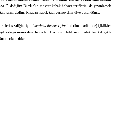
aba ?
" dediğim Burdur'un meşhur kabak helvası tariflerini de yayınlamak
oktalayalım dedim. Kısacası kabak tadı vermeyelim diye düşündüm...
arifleri sevdiğim için "
mutlaka denemeliyim
" dedim. Tarifte değişiklikler
yeşil kabağa uysun diye havuçları koydum. Hafif nemli ıslak bir kek çıktı
ğunu anlamadılar...