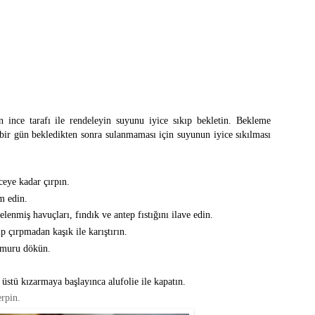
 ince tarafı ile rendeleyin suyunu iyice sıkıp bekletin. Bekleme
 bir gün bekledikten sonra sulanmaması için suyunun iyice sıkılması
ceye kadar çırpın.
m edin.
enmiş havuçları, fındık ve antep fıstığını ilave edin.
p çırpmadan kaşık ile karıştırın.
amuru dökün.
üstü kızarmaya başlayınca alufolie ile kapatın.
erpin.