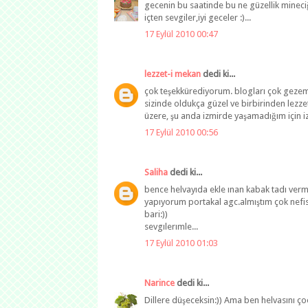
gecenin bu saatinde bu ne güzellik mineciği
içten sevgiler,iyi geceler :)...
17 Eylül 2010 00:47
lezzet-i mekan
dedi ki...
çok teşekkürediyorum. blogları çok gezem
sizinde oldukça güzel ve birbirinden lezzet
üzere, şu anda izmirde yaşamadığım için iz
17 Eylül 2010 00:56
Saliha
dedi ki...
bence helvayıda ekle ınan kabak tadı verm
yapıyorum portakal agc.almıştım çok nefis
bari:))
sevgılerımle...
17 Eylül 2010 01:03
Narince
dedi ki...
Dillere düşeceksin:)) Ama ben helvasını ç