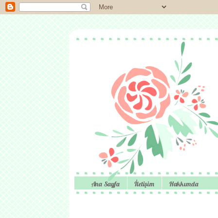
Ana Sayfa
İletişim
Hakkımda