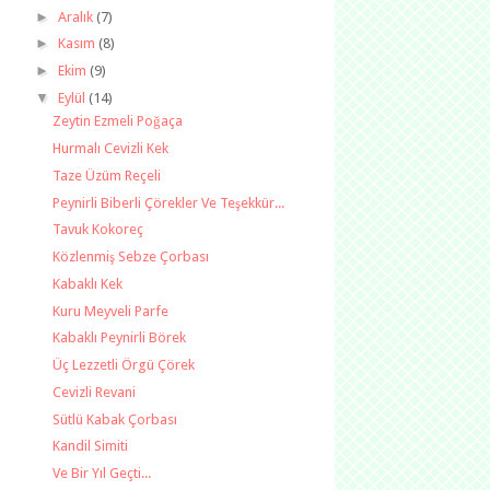
►
Aralık
(7)
►
Kasım
(8)
►
Ekim
(9)
▼
Eylül
(14)
Zeytin Ezmeli Poğaça
Hurmalı Cevizli Kek
Taze Üzüm Reçeli
Peynirli Biberli Çörekler Ve Teşekkür...
Tavuk Kokoreç
Közlenmiş Sebze Çorbası
Kabaklı Kek
Kuru Meyveli Parfe
Kabaklı Peynirli Börek
Üç Lezzetli Örgü Çörek
Cevizli Revani
Sütlü Kabak Çorbası
Kandil Simiti
Ve Bir Yıl Geçti...