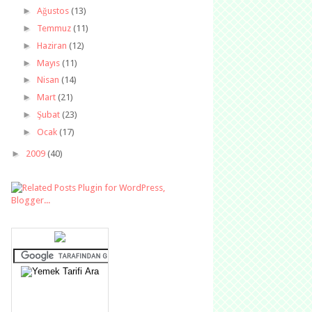
►
Ağustos
(13)
►
Temmuz
(11)
►
Haziran
(12)
►
Mayıs
(11)
►
Nisan
(14)
►
Mart
(21)
►
Şubat
(23)
►
Ocak
(17)
►
2009
(40)