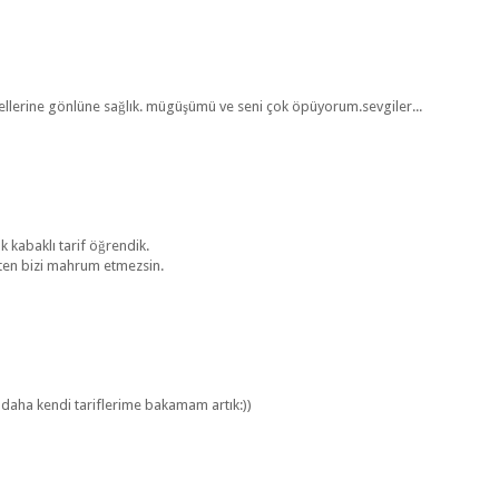
ellerine gönlüne sağlık. mügüşümü ve seni çok öpüyorum.sevgiler...
k kabaklı tarif öğrendik.
ten bizi mahrum etmezsin.
daha kendi tariflerime bakamam artık:))