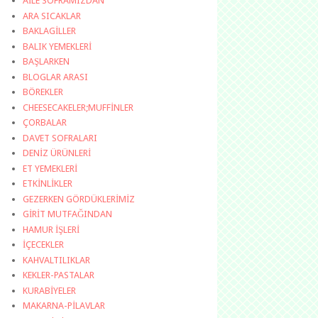
AİLE SOFRAMIZDAN
ARA SICAKLAR
BAKLAGİLLER
BALIK YEMEKLERİ
BAŞLARKEN
BLOGLAR ARASI
BÖREKLER
CHEESECAKELER;MUFFİNLER
ÇORBALAR
DAVET SOFRALARI
DENİZ ÜRÜNLERİ
ET YEMEKLERİ
ETKİNLİKLER
GEZERKEN GÖRDÜKLERİMİZ
GİRİT MUTFAĞINDAN
HAMUR İŞLERİ
İÇECEKLER
KAHVALTILIKLAR
KEKLER-PASTALAR
KURABİYELER
MAKARNA-PİLAVLAR