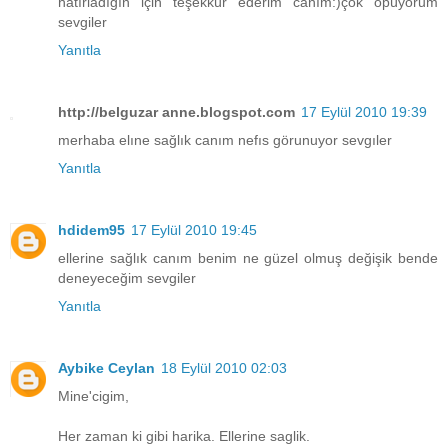
hatırladıgın için teşekkür ederim canım:)çok öpüyorum
sevgiler
Yanıtla
http://belguzar anne.blogspot.com
17 Eylül 2010 19:39
merhaba elıne sağlık canım nefıs görunuyor sevgıler
Yanıtla
hdidem95
17 Eylül 2010 19:45
ellerine sağlık canım benim ne güzel olmuş değişik bende
deneyeceğim sevgiler
Yanıtla
Aybike Ceylan
18 Eylül 2010 02:03
Mine'cigim,
Her zaman ki gibi harika. Ellerine saglik.