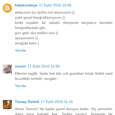
kalpkurabiye
17 Eylül 2010 10:46
ablacımm bu tarifini not alıyorumm:))
çokk güzel fotoğraflamışsınn:))
birde inşallah bir sabahı titreyerek karşılarız bendeki
fotoğraflardaki gibi..
gün gelir olur bellimi olur:))
öpüyorumm:))
sevgiyle kalın:)
Yanıtla
nesrin
17 Eylül 2010 10:56
Ellerine saglik. Sade hali bile cok güzelken böyle fistikli nasil
lezzetlidir kimbilir, sevgiler...
Yanıtla
Tümay Öztürk
17 Eylül 2010 11:16
Aman Tanrım! Ne kadar güzel duruyor kekin. Hiç yemedim
daha önce kabaklı kek. Tarifini yazdım. Annemle de