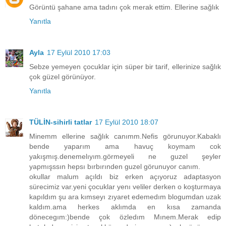
Görüntü şahane ama tadını çok merak ettim. Ellerine sağlık
Yanıtla
Ayla
17 Eylül 2010 17:03
Sebze yemeyen çocuklar için süper bir tarif, ellerinize sağlık
çok güzel görünüyor.
Yanıtla
TÜLİN-sihirli tatlar
17 Eylül 2010 18:07
Minemm ellerine sağlık canımm.Nefis görunuyor.Kabaklı
bende yaparım ama havuç koymam cok
yakışmış.denemelıyım.görmeyeli ne guzel şeyler
yapmışssın hepsı bırbırınden guzel görunuyor canım.
okullar malum açıldı biz erken açıyoruz adaptasyon
sürecimiz var.yeni çocuklar yenı veliler derken o koşturmaya
kapıldım şu ara kımseyı zıyaret edemedım blogumdan uzak
kaldım.ama herkes aklımda en kısa zamanda
dönecegım:)bende çok özledım Mınem.Merak edip