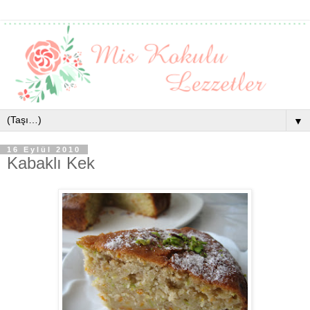
▼
16 Eylül 2010
Kabaklı Kek