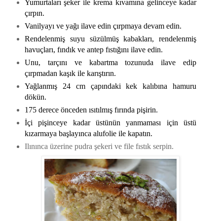
Yumurtaları şeker ile krema kıvamına gelinceye kadar
çırpın.
Vanilyayı ve yağı ilave edin çırpmaya devam edin.
Rendelenmiş suyu süzülmüş kabakları, rendelenmiş
havuçları, fındık ve antep fıstığını ilave edin.
Unu, tarçını ve kabartma tozunuda ilave edip
çırpmadan kaşık ile karıştırın.
Yağlanmış 24 cm çapındaki kek kalıbına hamuru
dökün.
175 derece önceden ısıtılmış fırında pişirin.
İçi pişinceye kadar üstünün yanmaması için üstü
kızarmaya başlayınca alufolie ile kapatın.
Ilınınca üzerine pudra şekeri ve file fıstık serpin.