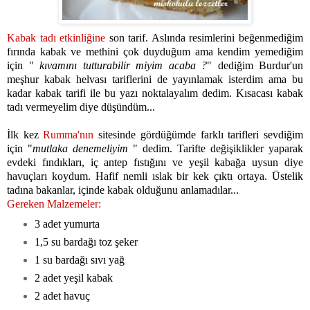
Kabak tadı etkinliğine
son tarif. Aslında resimlerini beğenmediğim
fırında kabak ve methini çok duyduğum ama kendim yemediğim
için "
kıvamını tutturabilir miyim acaba ?
" dediğim Burdur'un
meşhur kabak helvası tariflerini de yayınlamak isterdim ama bu
kadar kabak tarifi ile bu yazı noktalayalım dedim. Kısacası kabak
tadı vermeyelim diye düşündüm...
İlk kez
Rumma'nın
sitesinde gördüğümde farklı tarifleri sevdiğim
için "
mutlaka denemeliyim
" dedim. Tarifte değişiklikler yaparak
evdeki fındıkları, iç antep fıstığını ve yeşil kabağa uysun diye
havuçları koydum. Hafif nemli ıslak bir kek çıktı ortaya. Üstelik
tadına bakanlar, içinde kabak olduğunu anlamadılar...
Gereken Malzemeler:
3 adet yumurta
1,5 su bardağı toz şeker
1 su bardağı sıvı yağ
2 adet yeşil kabak
2 adet havuç