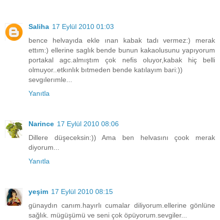
Saliha
17 Eylül 2010 01:03
bence helvayıda ekle ınan kabak tadı vermez:) merak
ettım:) ellerine saglık bende bunun kakaolusunu yapıyorum
portakal agc.almıştım çok nefis oluyor,kabak hiç belli
olmuyor..etkınlık bıtmeden bende katılayım bari:))
sevgılerımle...
Yanıtla
Narince
17 Eylül 2010 08:06
Dillere düşeceksin:)) Ama ben helvasını çook merak
diyorum...
Yanıtla
yeşim
17 Eylül 2010 08:15
günaydın canım.hayırlı cumalar diliyorum.ellerine gönlüne
sağlık. mügüşümü ve seni çok öpüyorum.sevgiler...