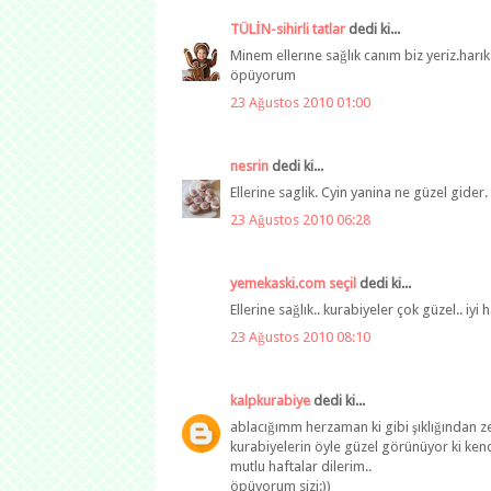
TÜLİN-sihirli tatlar
dedi ki...
Minem ellerıne sağlık canım biz yeriz.har
öpüyorum
23 Ağustos 2010 01:00
nesrin
dedi ki...
Ellerine saglik. Cyin yanina ne güzel gider. 
23 Ağustos 2010 06:28
yemekaski.com seçil
dedi ki...
Ellerine sağlık.. kurabiyeler çok güzel.. iyi h
23 Ağustos 2010 08:10
kalpkurabiye
dedi ki...
ablacığımm herzaman ki gibi şıklığından z
kurabiyelerin öyle güzel görünüyor ki ken
mutlu haftalar dilerim..
öpüyorum sizi:))