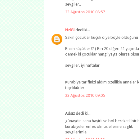
sevgiler..
23 Ağustos 2010 08:57
NzlGl
dedi ki...
Sakın çocuklar küçük diye böyle olduğun
Bizim küçükler !? ( Biri 20 diğeri 21 yaşında)
demek ki çocuklar hangi yaşta olursa olsun
sevgiler, iyi haftalar
Kurabiye tarifinizi aldım özellikle anneler
teşekkürler
23 Ağustos 2010 09:05
Adsız dedi ki...
günaydin sana hayirli ve bol bereketli bir 
kurabiyeler enfes olmus ellerine saglik
sevgilerimle