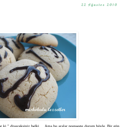
22 Ağustos 2010
ki " diyeceksiniz belki ... Ama bu aralar prenseste durum böyle. Bir gün