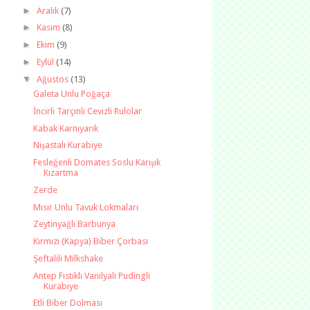
►
Aralık
(7)
►
Kasım
(8)
►
Ekim
(9)
►
Eylül
(14)
▼
Ağustos
(13)
Galeta Unlu Poğaça
İncirli Tarçınlı Cevizli Rulolar
Kabak Karnıyarık
Nişastalı Kurabiye
Fesleğenli Domates Soslu Karışık
Kızartma
Zerde
Mısır Unlu Tavuk Lokmaları
Zeytinyağlı Barbunya
Kırmızı (Kapya) Biber Çorbası
Şeftalili Milkshake
Antep Fıstıklı Vanilyalı Pudingli
Kurabiye
Etli Biber Dolması