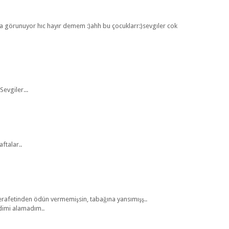
ıka görunuyor hıc hayır demem :)ahh bu çocuklarr:)sevgıler cok
Sevgiler...
aftalar..
erafetinden ödün vermemişsin, tabağına yansımışş..
dimi alamadım..