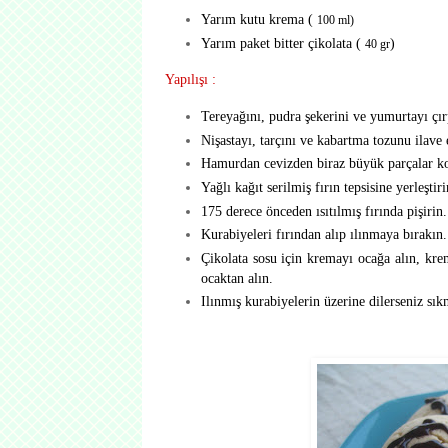
Yarım kutu krema (
100 ml)
Yarım paket bitter çikolata (
)
40 gr
Yapılışı :
Tereyağını, pudra şekerini ve yumurtayı çırpm
Nişastayı, tarçını ve kabartma tozunu ilave
Hamurdan cevizden biraz büyük parçalar kop
Yağlı kağıt serilmiş fırın tepsisine yerleştiri
175 derece önceden ısıtılmış fırında pişirin.
Kurabiyeleri fırından alıp ılınmaya bırakın.
Çikolata sosu için kremayı ocağa alın, kre
ocaktan alın.
Ilınmış kurabiyelerin üzerine dilerseniz sık