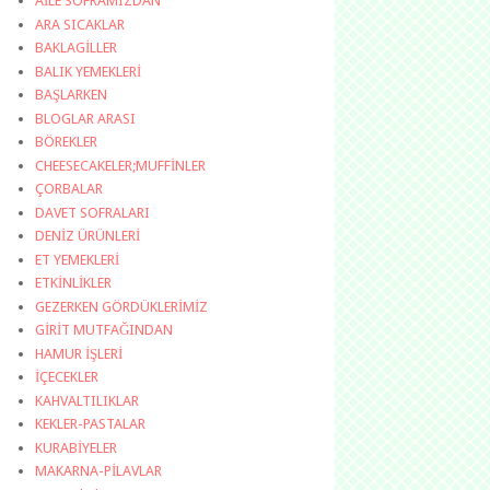
AİLE SOFRAMIZDAN
ARA SICAKLAR
BAKLAGİLLER
BALIK YEMEKLERİ
BAŞLARKEN
BLOGLAR ARASI
BÖREKLER
CHEESECAKELER;MUFFİNLER
ÇORBALAR
DAVET SOFRALARI
DENİZ ÜRÜNLERİ
ET YEMEKLERİ
ETKİNLİKLER
GEZERKEN GÖRDÜKLERİMİZ
GİRİT MUTFAĞINDAN
HAMUR İŞLERİ
İÇECEKLER
KAHVALTILIKLAR
KEKLER-PASTALAR
KURABİYELER
MAKARNA-PİLAVLAR