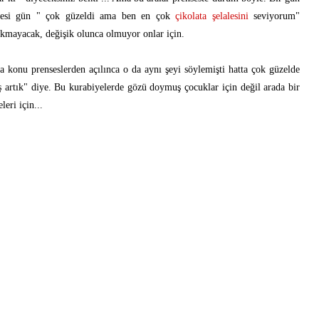
rtesi gün " çok güzeldi ama ben en çok
çikolata şelalesini
seviyorum"
çıkmayacak, değişik olunca olmuyor onlar için.
a konu prenseslerden açılınca o da aynı şeyi söylemişti hatta çok güzelde
 artık" diye. Bu kurabiyelerde gözü doymuş çocuklar için değil arada bir
leri için...