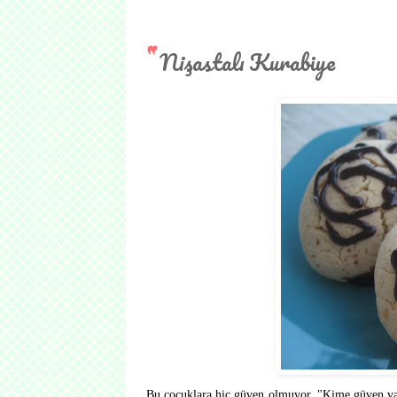
Nişastalı Kurabiye
Bu çocuklara hiç güven olmuyor. "Kime güven var 