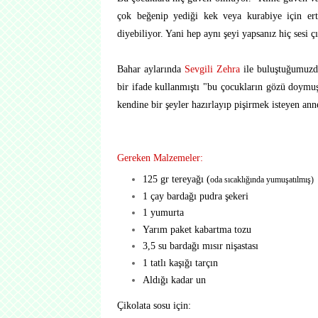
çok beğenip yediği kek veya kurabiye için e
diyebiliyor. Yani hep aynı şeyi yapsanız hiç sesi 
Bahar aylarında
Sevgili Zehra
ile buluştuğumuzd
bir ifade kullanmıştı "bu çocukların gözü doymuş
kendine bir şeyler hazırlayıp pişirmek isteyen anne
Gereken Malzemeler:
125 gr tereyağı (
oda sıcaklığında yumuşatılmış)
1 çay bardağı pudra şekeri
1 yumurta
Yarım paket kabartma tozu
3,5 su bardağı mısır nişastası
1 tatlı kaşığı tarçın
Aldığı kadar un
Çikolata sosu için: