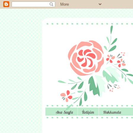
Ana Sayfa
İletişim
Hakkımda