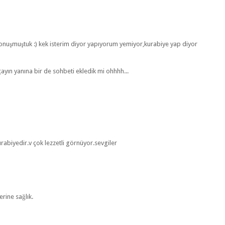
konuşmuştuk :) kek isterim diyor yapıyorum yemiyor,kurabiye yap diyor
ayın yanına bir de sohbeti ekledik mi ohhhh...
urabiyedir.v çok lezzetli görnüyor.sevgiler
erine sağlık.