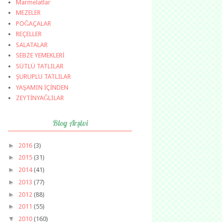
Marmelatlar
MEZELER
POĞAÇALAR
REÇELLER
SALATALAR
SEBZE YEMEKLERİ
SÜTLÜ TATLILAR
ŞURUPLU TATLILAR
YAŞAMIN İÇİNDEN
ZEYTİNYAĞLILAR
Blog Arşivi
►
2016
(3)
►
2015
(31)
►
2014
(41)
►
2013
(77)
►
2012
(88)
►
2011
(55)
▼
2010
(160)