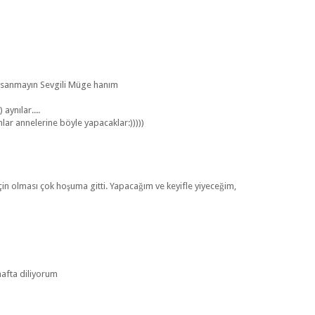
u sanmayın Sevgili Müge hanım
 aynılar....
lar annelerine böyle yapacaklar:)))))
 için olması çok hoşuma gitti. Yapacağım ve keyifle yiyeceğim,
hafta diliyorum