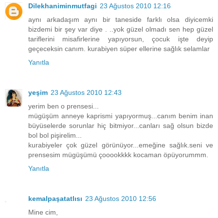
Dilekhaniminmutfagi
23 Ağustos 2010 12:16
aynı arkadaşım aynı bir taneside farklı olsa diyicemki
bizdemi bir şey var diye . ..yok güzel olmadı sen hep güzel
tariflerini misafirlerine yapıyorsun, çocuk işte deyip
geçeceksin canım. kurabiyen süper ellerine sağlık selamlar
Yanıtla
yeşim
23 Ağustos 2010 12:43
yerim ben o prensesi...
mügüşüm anneye kaprismi yapıyormuş...canım benim inan
büyüselerde sorunlar hiç bitmiyor...canları sağ olsun bizde
bol bol pişirelim...
kurabiyeler çok güzel görünüyor...emeğine sağlık.seni ve
prensesim mügüşümü çooookkkk kocaman öpüyorummm.
Yanıtla
kemalpaşatatlısı
23 Ağustos 2010 12:56
Mine cim,