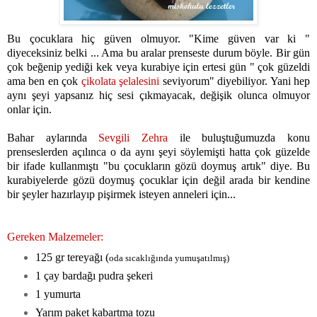
Bu çocuklara hiç güven olmuyor. "Kime güven var ki "
diyeceksiniz belki ... Ama bu aralar prenseste durum böyle. Bir gün
çok beğenip yediği kek veya kurabiye için ertesi gün " çok güzeldi
ama ben en çok
çikolata şelalesini
seviyorum" diyebiliyor. Yani hep
aynı şeyi yapsanız hiç sesi çıkmayacak, değişik olunca olmuyor
onlar için.
Bahar aylarında
Sevgili Zehra
ile buluştuğumuzda konu
prenseslerden açılınca o da aynı şeyi söylemişti hatta çok güzelde
bir ifade kullanmıştı "bu çocukların gözü doymuş artık" diye. Bu
kurabiyelerde gözü doymuş çocuklar için değil arada bir kendine
bir şeyler hazırlayıp pişirmek isteyen anneleri için...
Gereken Malzemeler:
125 gr tereyağı (
oda sıcaklığında yumuşatılmış)
1 çay bardağı pudra şekeri
1 yumurta
Yarım paket kabartma tozu