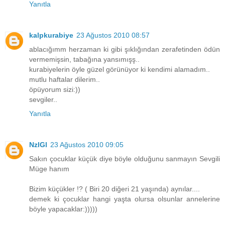
Yanıtla
kalpkurabiye
23 Ağustos 2010 08:57
ablacığımm herzaman ki gibi şıklığından zerafetinden ödün
vermemişsin, tabağına yansımışş..
kurabiyelerin öyle güzel görünüyor ki kendimi alamadım..
mutlu haftalar dilerim..
öpüyorum sizi:))
sevgiler..
Yanıtla
NzlGl
23 Ağustos 2010 09:05
Sakın çocuklar küçük diye böyle olduğunu sanmayın Sevgili
Müge hanım
Bizim küçükler !? ( Biri 20 diğeri 21 yaşında) aynılar....
demek ki çocuklar hangi yaşta olursa olsunlar annelerine
böyle yapacaklar:)))))