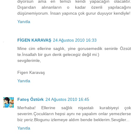
diyorsun ama en temizi kendi yapacağın olacaktır.
Dışarıdan alınanların o kadar özenli yapılacağını
düşünemiyorum. İnsan yapınca çok gurur duyuyor kendiyle!
Yanıtla
FİGEN KARAVAŞ
24 Ağustos 2010 16:33
Mine cim ellerine saglık, yine gorusemedik seninle Özsüt
te.İnsallah bir gun denk gelecegiz değil mi:)
sevgilerimle,
Figen Karavaş
Yanıtla
Fatoş Öztürk
24 Ağustos 2010 16:45
Merhaba! Ellerine sağlık nişastalı kurabiyeyi çok
severim.Çocukların hepsi aynı ne yapalım onlar yemezlerse
biz yeriz.Blogunu izlemeye aldım bende beklerim.Sevgiler...
Yanıtla