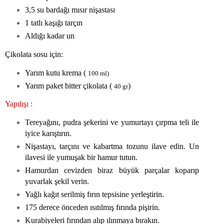
3,5 su bardağı mısır nişastası
1 tatlı kaşığı tarçın
Aldığı kadar un
Çikolata sosu için:
Yarım kutu krema (
100 ml)
Yarım paket bitter çikolata (
)
40 gr
Yapılışı :
Tereyağını, pudra şekerini ve yumurtayı çırpma teli ile
iyice karıştırın.
Nişastayı, tarçını ve kabartma tozunu ilave edin. Un
ilavesi ile yumuşak bir hamur tutun.
Hamurdan cevizden biraz büyük parçalar koparıp
yuvarlak şekil verin.
Yağlı kağıt serilmiş fırın tepsisine yerleştirin.
175 derece önceden ısıtılmış fırında pişirin.
Kurabiyeleri fırından alıp ılınmaya bırakın.