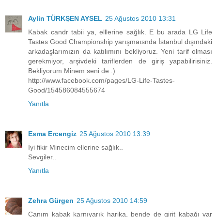
Aylin TÜRKŞEN AYSEL
25 Ağustos 2010 13:31
Kabak candr tabii ya, elllerine sağlık. E bu arada LG Life
Tastes Good Championship yarışmaısnda İstanbul dışındaki
arkadaşlarımızın da katılımını bekliyoruz. Yeni tarif olması
gerekmiyor, arşivdeki tariflerden de giriş yapabilirisiniz.
Bekliyorum Minem seni de :)
http://www.facebook.com/pages/LG-Life-Tastes-
Good/154586084555674
Yanıtla
Esma Ercengiz
25 Ağustos 2010 13:39
İyi fikir Minecim ellerine sağlık..
Sevgiler..
Yanıtla
Zehra Gürgen
25 Ağustos 2010 14:59
Canım kabak karnıyarık harika, bende de girit kabağı var