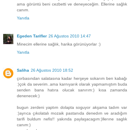
ama görüntü beni cezbetti ve deneyeceğim. Ellerine sağlık
canım.
Yanıtla
Egeden Tarifler
26 Ağustos 2010 14:47
Minecim ellerine sağlık, harika görünüyorlar :)
Yanıtla
Saliha
26 Ağustos 2010 18:52
çorbasından salatasına kadar herşeye sokarım ben kabağı
:)çok da severim..ama karnıyarık olarak yapmamıştım buda
senden bana hatıra olucak sanırım:) kısa zamanda
denenecek:)
bugun zerdeni yaptım dolapta soguyor akşama tadım var
:)ayrıca çıkolatalı mozaik pastanıda denedım ve aradığım
tarifi buldum nefis!! yakında paylaşacagım:)llerıne saglık
canım:)