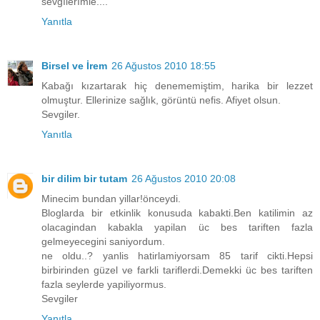
sevgılerımle....
Yanıtla
Birsel ve İrem
26 Ağustos 2010 18:55
Kabağı kızartarak hiç denememiştim, harika bir lezzet
olmuştur. Ellerinize sağlık, görüntü nefis. Afiyet olsun.
Sevgiler.
Yanıtla
bir dilim bir tutam
26 Ağustos 2010 20:08
Minecim bundan yillar!önceydi.
Bloglarda bir etkinlik konusuda kabakti.Ben katilimin az
olacagindan kabakla yapilan üc bes tariften fazla
gelmeyecegini saniyordum.
ne oldu..? yanlis hatirlamiyorsam 85 tarif cikti.Hepsi
birbirinden güzel ve farkli tariflerdi.Demekki üc bes tariften
fazla seylerde yapiliyormus.
Sevgiler
Yanıtla