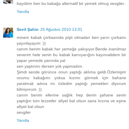
bayıldım ben bu kabağa alternatif bir yemek olmuş sevgiler..
Yanıtla
Sevil Şahin
25 Ağustos 2010 13:01
minem kabak çorbasında pişti olmadan ben yarın çorbamı
yayınlayayım :))
canım benim kabak her yemeğe yakışıyor.Bende inanılmaz
severim hele senin bu kabak karnıyarığını kayınvalidem bir
yapar yemede yanında yat
sen yaptınmı dersen yok yapmadım.
Şimdi sende görünce onun yaptığı aklıma geldi.Özlemişim
onumu kabağımı yoksa kızımı görmek için bahane
yaratmak adına mı özledim yaptığı yemekleri diyorum
bilmiyorum :))
canım benim ellerine sağlık hep derim şahane senin
yaptığın tüm lezzetler afiyet bal olsun sana kızına ve eşine
afiyet bal olsun
sevgiler
Yanıtla