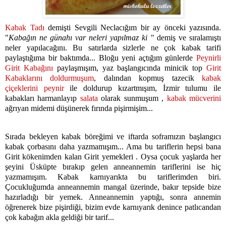
Kabak Tadı
demişti Sevgili Neclacığım bir ay önceki yazısında.
"
Kabağın ne günahı var neleri yapılmaz ki "
demiş ve sıralamıştı
neler yapılacağını. Bu satırlarda sizlerle ne çok kabak tarifi
paylaştığıma bir baktımda... Bloğu yeni açtığım günlerde
Peynirli
Girit Kabağını
paylaşmışım, yaz başlangıcında minicik top
Girit
Kabaklarını doldurmuşum
, dalından kopmuş tazecik
kabak
çiçeklerini peynir
ile doldurup kızartmışım, İzmir tulumu ile
kabakları harmanlayıp
salata
olarak sunmuşum ,
kabak mücverini
ağrıyan midemi düşünerek fırında pişirmişim...
Sırada bekleyen kabak böreğimi ve iftarda soframızın başlangıcı
kabak çorbasını daha yazmamışım... Ama bu tariflerin hepsi bana
Girit kökenimden kalan Girit yemekleri . Oysa çocuk yaşlarda her
şeyini Üsküpte bırakıp gelen anneannemin tariflerini ise hiç
yazmamışım. Kabak karnıyarıkta bu tariflerimden biri.
Çocukluğumda anneannemin mangal üzerinde, bakır tepside bize
hazırladığı bir yemek. Anneannemin yaptığı, sonra annemin
öğrenerek bize pişirdiği, bizim evde karnıyarık denince patlıcandan
çok kabağın akla geldiği bir tarif...