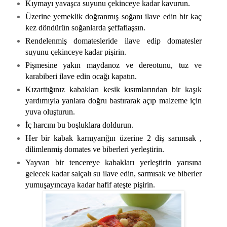
Kıymayı yavaşca suyunu çekinceye kadar kavurun.
Üzerine yemeklik doğranmış soğanı ilave edin bir kaç
kez döndürün soğanlarda şeffaflaşsın.
Rendelenmiş domatesleride ilave edip domatesler
suyunu çekinceye kadar pişirin.
Pişmesine yakın maydanoz ve dereotunu, tuz ve
karabiberi ilave edin ocağı kapatın.
Kızarttığınız kabakları kesik kısımlarından bir kaşık
yardımıyla yanlara doğru bastırarak açıp malzeme için
yuva oluşturun.
İç harcını bu boşluklara doldurun.
Her bir kabak karnıyarığın üzerine 2 diş sarımsak ,
dilimlenmiş domates ve biberleri yerleştirin.
Yayvan bir tencereye kabakları yerleştirin yarısına
gelecek kadar salçalı su ilave edin, sarmısak ve biberler
yumuşayıncaya kadar hafif ateşte pişirin.