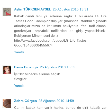
Aylin TÜRKŞEN AYSEL
25 Ağustos 2010 13:31
Kabak candr tabii ya, elllerine sağlık. E bu arada LG Life
Tastes Good Championship yarışmaısnda İstanbul dışındaki
arkadaşlarımızın da katılımını bekliyoruz. Yeni tarif olması
gerekmiyor, arşivdeki tariflerden de giriş yapabilirisiniz.
Bekliyorum Minem seni de :)
http://www.facebook.com/pages/LG-Life-Tastes-
Good/154586084555674
Yanıtla
Esma Ercengiz
25 Ağustos 2010 13:39
İyi fikir Minecim ellerine sağlık..
Sevgiler..
Yanıtla
Zehra Gürgen
25 Ağustos 2010 14:59
Canım kabak karnıyarık harika, bende de girit kabağı var