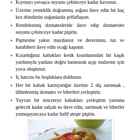
Kıymayı yavaşca suyunu çekinceye kadar kavurun.
Üzerine yemeklik doğranmış soğanı ilave edin bir kaç
kez döndürün soğanlarda şeffaflaşsın.
Rendelenmiş domatesleride ilave edip domatesler
suyunu çekinceye kadar pişirin.
Pişmesine yakın maydanoz ve dereotunu, tuz ve
karabiberi ilave edin ocağı kapatın.
Kızarttığınız kabakları kesik kısımlarından bir kaşık
yardımıyla yanlara doğru bastırarak açıp malzeme için
yuva oluşturun.
İç harcını bu boşluklara doldurun.
Her bir kabak karnıyarığın üzerine 2 diş sarımsak ,
dilimlenmiş domates ve biberleri yerleştirin.
Yayvan bir tencereye kabakları yerleştirin yarısına
gelecek kadar salçalı su ilave edin, sarmısak ve biberler
yumuşayıncaya kadar hafif ateşte pişirin.