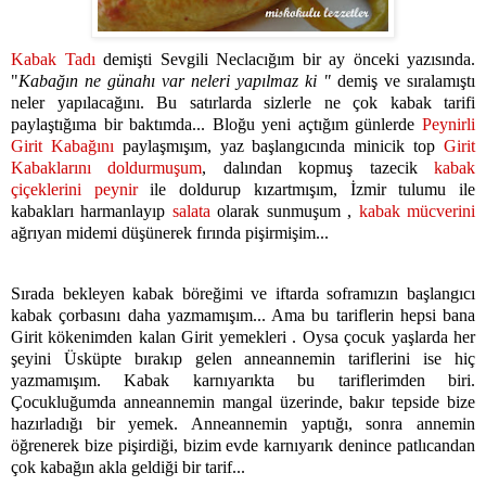
Kabak Tadı
demişti Sevgili Neclacığım bir ay önceki yazısında.
"
Kabağın ne günahı var neleri yapılmaz ki "
demiş ve sıralamıştı
neler yapılacağını. Bu satırlarda sizlerle ne çok kabak tarifi
paylaştığıma bir baktımda... Bloğu yeni açtığım günlerde
Peynirli
Girit Kabağını
paylaşmışım, yaz başlangıcında minicik top
Girit
Kabaklarını doldurmuşum
, dalından kopmuş tazecik
kabak
çiçeklerini peynir
ile doldurup kızartmışım, İzmir tulumu ile
kabakları harmanlayıp
salata
olarak sunmuşum ,
kabak mücverini
ağrıyan midemi düşünerek fırında pişirmişim...
Sırada bekleyen kabak böreğimi ve iftarda soframızın başlangıcı
kabak çorbasını daha yazmamışım... Ama bu tariflerin hepsi bana
Girit kökenimden kalan Girit yemekleri . Oysa çocuk yaşlarda her
şeyini Üsküpte bırakıp gelen anneannemin tariflerini ise hiç
yazmamışım. Kabak karnıyarıkta bu tariflerimden biri.
Çocukluğumda anneannemin mangal üzerinde, bakır tepside bize
hazırladığı bir yemek. Anneannemin yaptığı, sonra annemin
öğrenerek bize pişirdiği, bizim evde karnıyarık denince patlıcandan
çok kabağın akla geldiği bir tarif...