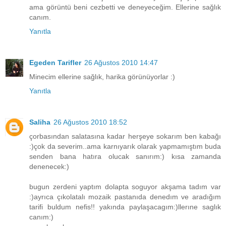
ama görüntü beni cezbetti ve deneyeceğim. Ellerine sağlık
canım.
Yanıtla
Egeden Tarifler
26 Ağustos 2010 14:47
Minecim ellerine sağlık, harika görünüyorlar :)
Yanıtla
Saliha
26 Ağustos 2010 18:52
çorbasından salatasına kadar herşeye sokarım ben kabağı
:)çok da severim..ama karnıyarık olarak yapmamıştım buda
senden bana hatıra olucak sanırım:) kısa zamanda
denenecek:)
bugun zerdeni yaptım dolapta soguyor akşama tadım var
:)ayrıca çıkolatalı mozaik pastanıda denedım ve aradığım
tarifi buldum nefis!! yakında paylaşacagım:)llerıne saglık
canım:)