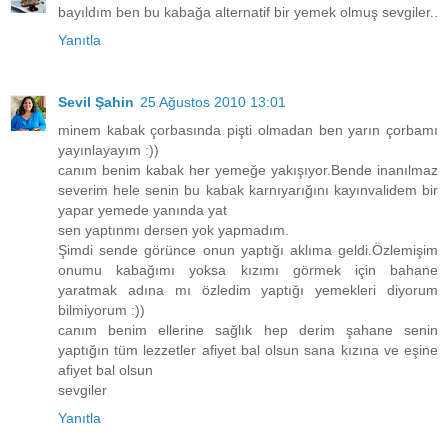
bayıldım ben bu kabağa alternatif bir yemek olmuş sevgiler..
Yanıtla
Sevil Şahin
25 Ağustos 2010 13:01
minem kabak çorbasında pişti olmadan ben yarın çorbamı
yayınlayayım :))
canım benim kabak her yemeğe yakışıyor.Bende inanılmaz
severim hele senin bu kabak karnıyarığını kayınvalidem bir
yapar yemede yanında yat
sen yaptınmı dersen yok yapmadım.
Şimdi sende görünce onun yaptığı aklıma geldi.Özlemişim
onumu kabağımı yoksa kızımı görmek için bahane
yaratmak adına mı özledim yaptığı yemekleri diyorum
bilmiyorum :))
canım benim ellerine sağlık hep derim şahane senin
yaptığın tüm lezzetler afiyet bal olsun sana kızına ve eşine
afiyet bal olsun
sevgiler
Yanıtla