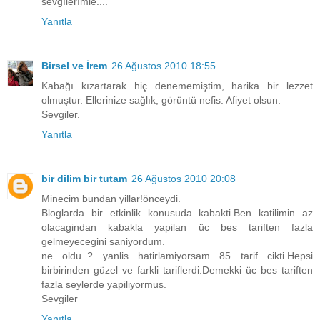
sevgılerımle....
Yanıtla
Birsel ve İrem
26 Ağustos 2010 18:55
Kabağı kızartarak hiç denememiştim, harika bir lezzet
olmuştur. Ellerinize sağlık, görüntü nefis. Afiyet olsun.
Sevgiler.
Yanıtla
bir dilim bir tutam
26 Ağustos 2010 20:08
Minecim bundan yillar!önceydi.
Bloglarda bir etkinlik konusuda kabakti.Ben katilimin az
olacagindan kabakla yapilan üc bes tariften fazla
gelmeyecegini saniyordum.
ne oldu..? yanlis hatirlamiyorsam 85 tarif cikti.Hepsi
birbirinden güzel ve farkli tariflerdi.Demekki üc bes tariften
fazla seylerde yapiliyormus.
Sevgiler
Yanıtla