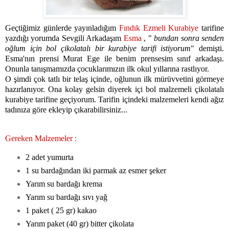
Geçtiğimiz günlerde yayınladığım
Fındık Ezmeli Kurabiye
tarifine
yazdığı yorumda Sevgili Arkadaşım
Esma
, "
bundan sonra senden
oğlum için bol çikolatalı bir kurabiye tarifi istiyorum
" demişti.
Esma'nın prensi Murat Ege ile benim prensesim sınıf arkadaşı.
Onunla tanışmamızda çocuklarımızın ilk okul yıllarına rastlıyor.
O şimdi çok tatlı bir telaş içinde, oğlunun ilk mürüvvetini görmeye
hazırlanıyor. Ona kolay gelsin diyerek içi bol malzemeli çikolatalı
kurabiye tarifine geçiyorum. Tarifin içindeki malzemeleri kendi ağız
tadınıza göre ekleyip çıkarabilirsiniz...
Gereken Malzemeler :
2 adet yumurta
1 su bardağından iki parmak az esmer şeker
Yarım su bardağı krema
Yarım su bardağı sıvı yağ
1 paket ( 25 gr) kakao
Yarım paket (40 gr) bitter çikolata