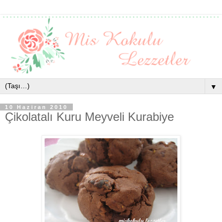
▼
10 Haziran 2010
Çikolatalı Kuru Meyveli Kurabiye