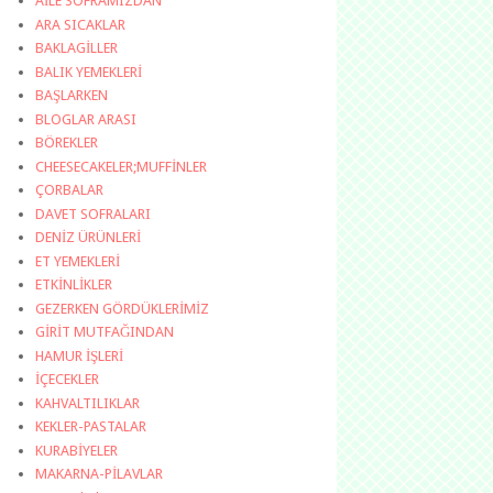
AİLE SOFRAMIZDAN
ARA SICAKLAR
BAKLAGİLLER
BALIK YEMEKLERİ
BAŞLARKEN
BLOGLAR ARASI
BÖREKLER
CHEESECAKELER;MUFFİNLER
ÇORBALAR
DAVET SOFRALARI
DENİZ ÜRÜNLERİ
ET YEMEKLERİ
ETKİNLİKLER
GEZERKEN GÖRDÜKLERİMİZ
GİRİT MUTFAĞINDAN
HAMUR İŞLERİ
İÇECEKLER
KAHVALTILIKLAR
KEKLER-PASTALAR
KURABİYELER
MAKARNA-PİLAVLAR