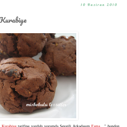
10 Haziran 2010
 Kurabiye
i Kurabiye
tarifine yazdığı yorumda Sevgili Arkadaşım
Esma
, "
bundan