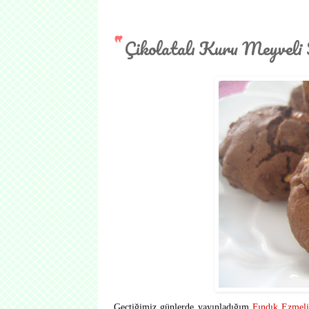
Çikolatalı Kuru Meyveli
Geçtiğimiz günlerde yayınladığım
Fındık Ezmel