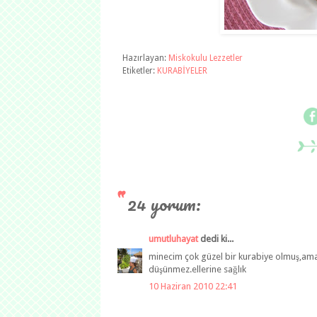
Hazırlayan:
Miskokulu Lezzetler
Etiketler:
KURABİYELER
24 yorum:
umutluhayat
dedi ki...
minecim çok güzel bir kurabiye olmuş,ama 
düşünmez.ellerine sağlık
10 Haziran 2010 22:41