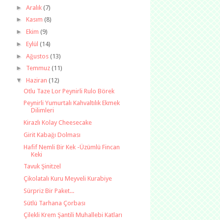
►
Aralık
(7)
►
Kasım
(8)
►
Ekim
(9)
►
Eylül
(14)
►
Ağustos
(13)
►
Temmuz
(11)
▼
Haziran
(12)
Otlu Taze Lor Peynirli Rulo Börek
Peynirli Yumurtalı Kahvaltılık Ekmek
Dilimleri
Kirazlı Kolay Cheesecake
Girit Kabağı Dolması
Hafif Nemli Bir Kek -Üzümlü Fincan
Keki
Tavuk Şinitzel
Çikolatalı Kuru Meyveli Kurabiye
Sürpriz Bir Paket...
Sütlü Tarhana Çorbası
Çilekli Krem Şantili Muhallebi Katları