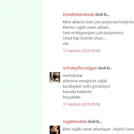
kristalkelebek(aslı)
dedi ki...
Mine ablacım ben çok seviyorum böyle bol m
Ellerine sağlık canım ablam..
Seni ve Mügeciğimi çok öpüyorum:).
Umut hep bizimle olsun...
aslı
11 Haziran 2010 09:00
sofrakeyfim,müjgan
dedi ki...
merhabalar
ellerinize emeğinize sağlık
kurabiyeler nefis görünüyor
banada beklerim
hoşçakalın
11 Haziran 2010 09:36
Saglıklımutfak
dedi ki...
Eline sağlık canım arkadaşım . Hayırlı Cum