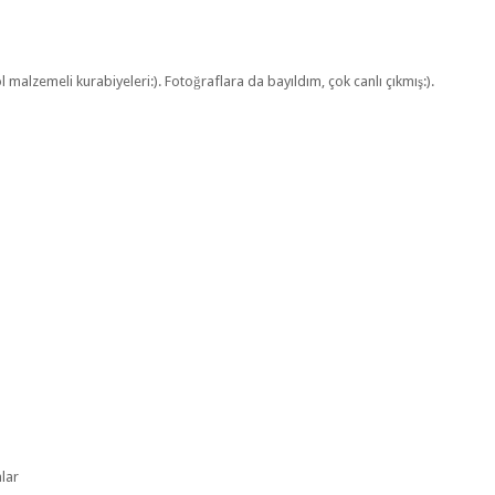
alzemeli kurabiyeleri:). Fotoğraflara da bayıldım, çok canlı çıkmış:).
alar