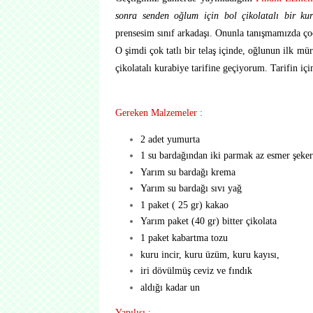
sonra senden oğlum için bol çikolatalı bir kura
prensesim sınıf arkadaşı. Onunla tanışmamızda çocu
O şimdi çok tatlı bir telaş içinde, oğlunun ilk m
çikolatalı kurabiye tarifine geçiyorum. Tarifin içi
Gereken Malzemeler :
2 adet yumurta
1 su bardağından iki parmak az esmer şeker
Yarım su bardağı krema
Yarım su bardağı sıvı yağ
1 paket ( 25 gr) kakao
Yarım paket (40 gr) bitter çikolata
1 paket kabartma tozu
kuru incir, kuru üzüm, kuru kayısı,
iri dövülmüş ceviz ve fındık
aldığı kadar un
Yapılışı :