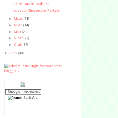
Sebzeli Tavuklu Makarna
Karadutlu Cheesecake (Peykek)
►
Mayıs
(11)
►
Nisan
(14)
►
Mart
(21)
►
Şubat
(23)
►
Ocak
(17)
►
2009
(40)