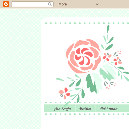
Ana Sayfa
İletişim
Hakkımda