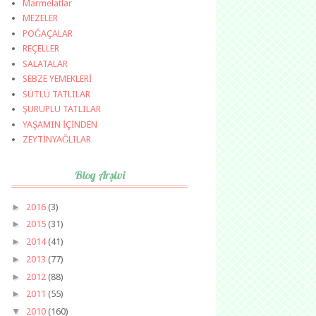
Marmelatlar
MEZELER
POĞAÇALAR
REÇELLER
SALATALAR
SEBZE YEMEKLERİ
SÜTLÜ TATLILAR
ŞURUPLU TATLILAR
YAŞAMIN İÇİNDEN
ZEYTİNYAĞLILAR
Blog Arşivi
►
2016
(3)
►
2015
(31)
►
2014
(41)
►
2013
(77)
►
2012
(88)
►
2011
(55)
▼
2010
(160)