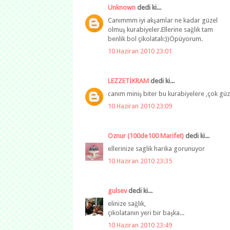
Unknown
dedi ki...
Canımmm iyi akşamlar ne kadar güzel
olmuş kurabiyeler.Ellerine sağlık tam
benlik bol çikolatalı:))Öpüyorum.
10 Haziran 2010 23:01
LEZZETİKRAM
dedi ki...
canım miniş biter bu kurabiyelere ,çok g
10 Haziran 2010 23:09
Oznur (100de100 Marifet)
dedi ki...
ellerinize saglik harika gorunuyor
10 Haziran 2010 23:35
gulsev
dedi ki...
elinize sağlık,
çikolatanın yeri bir başka...
10 Haziran 2010 23:49