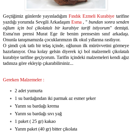
Geçtiğimiz günlerde yayınladığım
Fındık Ezmeli Kurabiye
tarifine
yazdığı yorumda Sevgili Arkadaşım
Esma
, "
bundan sonra senden
oğlum için bol çikolatalı bir kurabiye tarifi istiyorum
" demişti.
Esma'nın prensi Murat Ege ile benim prensesim sınıf arkadaşı.
Onunla tanışmamızda çocuklarımızın ilk okul yıllarına rastlıyor.
O şimdi çok tatlı bir telaş içinde, oğlunun ilk mürüvvetini görmeye
hazırlanıyor. Ona kolay gelsin diyerek içi bol malzemeli çikolatalı
kurabiye tarifine geçiyorum. Tarifin içindeki malzemeleri kendi ağız
tadınıza göre ekleyip çıkarabilirsiniz...
Gereken Malzemeler :
2 adet yumurta
1 su bardağından iki parmak az esmer şeker
Yarım su bardağı krema
Yarım su bardağı sıvı yağ
1 paket ( 25 gr) kakao
Yarım paket (40 gr) bitter çikolata