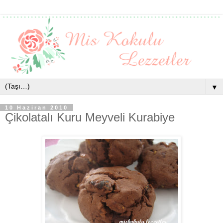
▼
10 Haziran 2010
Çikolatalı Kuru Meyveli Kurabiye