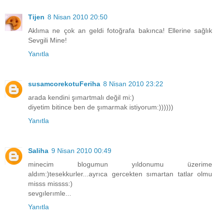
Tijen
8 Nisan 2010 20:50
Aklıma ne çok an geldi fotoğrafa bakınca! Ellerine sağlık
Sevgili Mine!
Yanıtla
susamcorekotuFeriha
8 Nisan 2010 23:22
arada kendini şımartmalı değil mi:)
diyetim bitince ben de şımarmak istiyorum:))))))
Yanıtla
Saliha
9 Nisan 2010 00:49
minecim blogumun yıldonumu üzerime
aldım:)tesekkurler...ayrıca gercekten sımartan tatlar olmu
misss missss:)
sevgılerımle...
Yanıtla