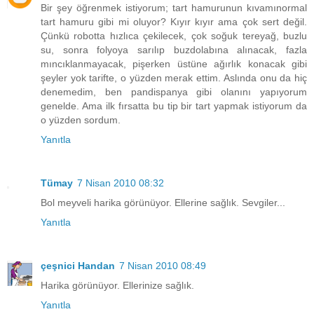
Bir şey öğrenmek istiyorum; tart hamurunun kıvamınormal
tart hamuru gibi mi oluyor? Kıyır kıyır ama çok sert değil.
Çünkü robotta hızlıca çekilecek, çok soğuk tereyağ, buzlu
su, sonra folyoya sarılıp buzdolabına alınacak, fazla
mıncıklanmayacak, pişerken üstüne ağırlık konacak gibi
şeyler yok tarifte, o yüzden merak ettim. Aslında onu da hiç
denemedim, ben pandispanya gibi olanını yapıyorum
genelde. Ama ilk fırsatta bu tip bir tart yapmak istiyorum da
o yüzden sordum.
Yanıtla
Tümay
7 Nisan 2010 08:32
Bol meyveli harika görünüyor. Ellerine sağlık. Sevgiler...
Yanıtla
çeşnici Handan
7 Nisan 2010 08:49
Harika görünüyor. Ellerinize sağlık.
Yanıtla