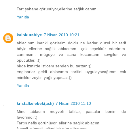
Tart şahane görünüyor,ellerine sağlık canım.
Yanıtla
kalpkurabiye
7 Nisan 2010 10:21
ablacımm inanki gözlerim doldu ne kadar güzel bir tarif
böyle..ellerine sağlık ablacımm.. çok teşekkür ederimm.
canımsın.. mügeye ve sana kocamann sevgiler ve
öpücükler..:))
birde izmirde isticem senden bu tarttan:))
enginarlar geldi ablacımm tarifini uygulayacağımm çok
minikler zeytin yağlı yapıcaz:))
Yanıtla
kristalkelebek(aslı)
7 Nisan 2010 11:10
Mine ablacım meyveli tatlılar, pastalar benim de
favorimdir:).
Tartın nefis görünüyor, ellerine sağlık ablacım..
Neşeli, güneşli, güzel bir gün diliyorum..