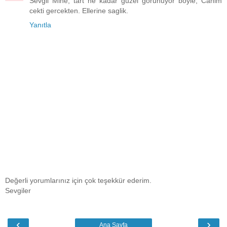
Sevgil Mine, tart ne kadar guzel gorunuyor boyle, Canim
cekti gercekten. Ellerine saglik.
Yanıtla
Değerli yorumlarınız için çok teşekkür ederim.
Sevgiler
‹
›
Ana Sayfa