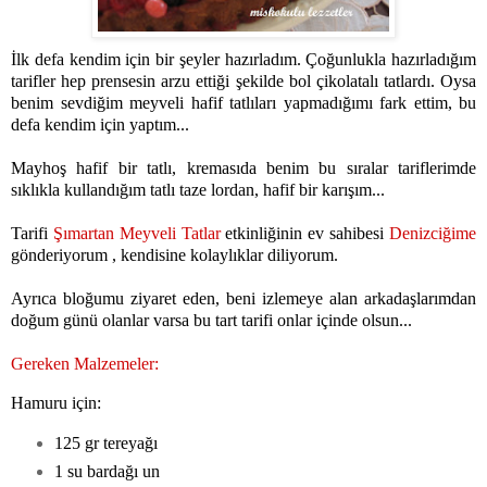
İlk defa kendim için bir şeyler hazırladım. Çoğunlukla hazırladığım
tarifler hep prensesin arzu ettiği şekilde bol çikolatalı tatlardı. Oysa
benim sevdiğim meyveli hafif tatlıları yapmadığımı fark ettim, bu
defa kendim için yaptım...
Mayhoş hafif bir tatlı, kremasıda benim bu sıralar tariflerimde
sıklıkla kullandığım tatlı taze lordan, hafif bir karışım...
Tarifi
Şımartan Meyveli Tatlar
etkinliğinin ev sahibesi
Denizciğime
gönderiyorum , kendisine kolaylıklar diliyorum.
Ayrıca bloğumu ziyaret eden, beni izlemeye alan arkadaşlarımdan
doğum günü olanlar varsa bu tart tarifi onlar içinde olsun...
Gereken Malzemeler:
Hamuru için:
125 gr tereyağı
1 su bardağı un