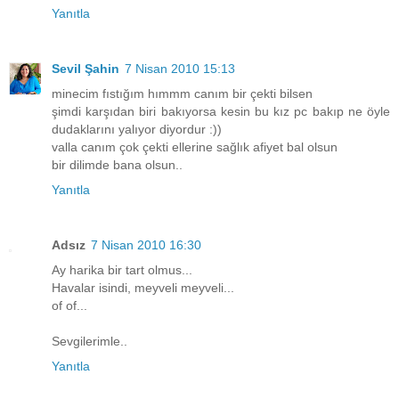
Yanıtla
Sevil Şahin
7 Nisan 2010 15:13
minecim fıstığım hımmm canım bir çekti bilsen
şimdi karşıdan biri bakıyorsa kesin bu kız pc bakıp ne öyle
dudaklarını yalıyor diyordur :))
valla canım çok çekti ellerine sağlık afiyet bal olsun
bir dilimde bana olsun..
Yanıtla
Adsız
7 Nisan 2010 16:30
Ay harika bir tart olmus...
Havalar isindi, meyveli meyveli...
of of...
Sevgilerimle..
Yanıtla