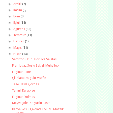
►
Aralık
(7)
►
Kasım
(8)
►
Ekim
(9)
►
Eylül
(14)
►
Ağustos
(13)
►
Temmuz
(11)
►
Haziran
(12)
►
Mayıs
(11)
▼
Nisan
(14)
Semizotlu Kuru Börülce Salatası
Frambuaz Soslu Sakızlı Muhallebi
Enginar Pane
Çikolata Dolgulu Muffin
Taze Bakla Çorbası
Tahinli Kurabiye
Enginar Dolması
Meyve Jöleli Yoğurtlu Pasta
Kahve Soslu Çikolatalı Muzlu Mozaik
Pasta