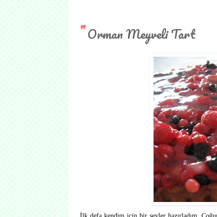
Orman Meyveli Tart
İlk defa kendim için bir şeyler hazırladım. Çoğunl