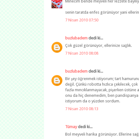
Minecim bende meyveli her lezzete bayili
senin taratda enfes görünüyor yani ellerine
7 Nisan 2010 07:50
buzlubadem
dedi ki...
Çok güzel görünüyor, ellerinize sağlık.
7 Nisan 2010 08:08
buzlubadem
dedi ki...
Bir şey öğrenmek istiyorum; tart hamurunu
değil. Çünkü robotta hızlıca çekilecek, ço
fazla mıncıklanmayacak, pişerken üstüne ağ
onu da hiç denemedim, ben pandispanya gi
istiyorum da o yüzden sordum.
7 Nisan 2010 08:13
Tümay
dedi ki...
Bol meyveli harika görünüyor. Ellerine sağlı