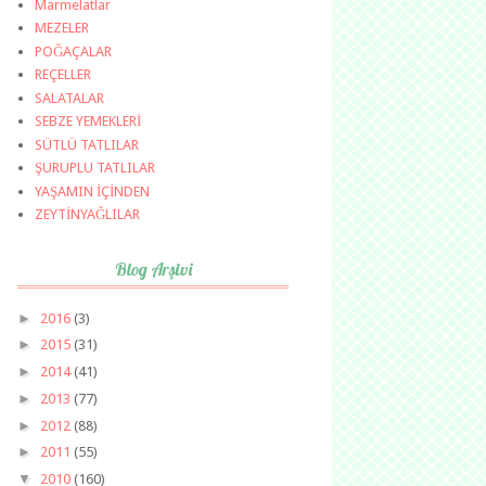
Marmelatlar
MEZELER
POĞAÇALAR
REÇELLER
SALATALAR
SEBZE YEMEKLERİ
SÜTLÜ TATLILAR
ŞURUPLU TATLILAR
YAŞAMIN İÇİNDEN
ZEYTİNYAĞLILAR
Blog Arşivi
►
2016
(3)
►
2015
(31)
►
2014
(41)
►
2013
(77)
►
2012
(88)
►
2011
(55)
▼
2010
(160)