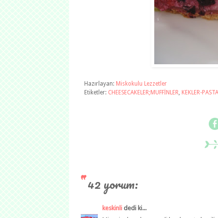
Hazırlayan:
Miskokulu Lezzetler
Etiketler:
CHEESECAKELER;MUFFİNLER
,
KEKLER-PAST
42 yorum:
keskinli
dedi ki...