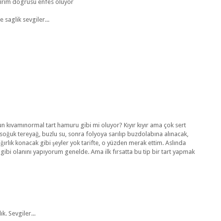
yirim dogrusu enfes oluyor
 saglik sevgiler...
n kıvamınormal tart hamuru gibi mi oluyor? Kıyır kıyır ama çok sert
k soğuk tereyağ, buzlu su, sonra folyoya sarılıp buzdolabına alınacak,
ırlık konacak gibi şeyler yok tarifte, o yüzden merak ettim. Aslında
bi olanını yapıyorum genelde. Ama ilk fırsatta bu tip bir tart yapmak
k. Sevgiler...