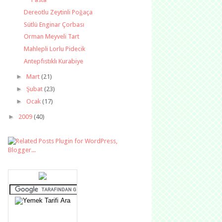
Dereotlu Zeytinli Poğaça
Sütlü Enginar Çorbası
Orman Meyveli Tart
Mahlepli Lorlu Pidecik
Antepfıstıklı Kurabiye
►
Mart
(21)
►
Şubat
(23)
►
Ocak
(17)
►
2009
(40)