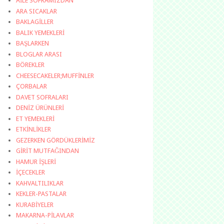
AİLE SOFRAMIZDAN
ARA SICAKLAR
BAKLAGİLLER
BALIK YEMEKLERİ
BAŞLARKEN
BLOGLAR ARASI
BÖREKLER
CHEESECAKELER;MUFFİNLER
ÇORBALAR
DAVET SOFRALARI
DENİZ ÜRÜNLERİ
ET YEMEKLERİ
ETKİNLİKLER
GEZERKEN GÖRDÜKLERİMİZ
GİRİT MUTFAĞINDAN
HAMUR İŞLERİ
İÇECEKLER
KAHVALTILIKLAR
KEKLER-PASTALAR
KURABİYELER
MAKARNA-PİLAVLAR