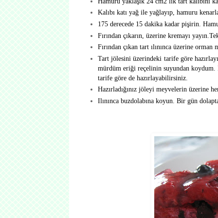
Hamuru yaklaşık 24 cm2 lik tart kalıbını ka
Kalıbı katı yağ ile yağlayıp, hamuru kenarla
175 derecede 15 dakika kadar pişirin. Hamu
Fırından çıkarın, üzerine kremayı yayın.Tek
Fırından çıkan tart ılınınca üzerine orman m
Tart jölesini üzerindeki tarife göre hazırlay
mürdüm eriği reçelinin suyundan koydum. Di
tarife göre de hazırlayabilirsiniz.
Hazırladığınız jöleyi meyvelerin üzerine he
Ilınınca buzdolabına koyun. Bir gün dolapta