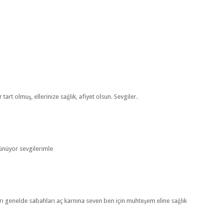
art olmuş, ellerinize sağlık, afiyet olsun. Sevgiler.
rünüyor sevgilerimle
arı genelde sabahları aç karnına seven ben için muhteşem eline sağlık