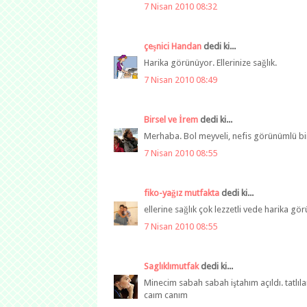
7 Nisan 2010 08:32
çeşnici Handan
dedi ki...
Harika görünüyor. Ellerinize sağlık.
7 Nisan 2010 08:49
Birsel ve İrem
dedi ki...
Merhaba. Bol meyveli, nefis görünümlü bir t
7 Nisan 2010 08:55
fiko-yağız mutfakta
dedi ki...
ellerine sağlık çok lezzetli vede harika gö
7 Nisan 2010 08:55
Saglıklımutfak
dedi ki...
Minecim sabah sabah iştahım açıldı. tatlıl
caım canım