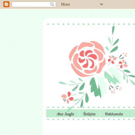
Ana Sayfa
İletişim
Hakkımda