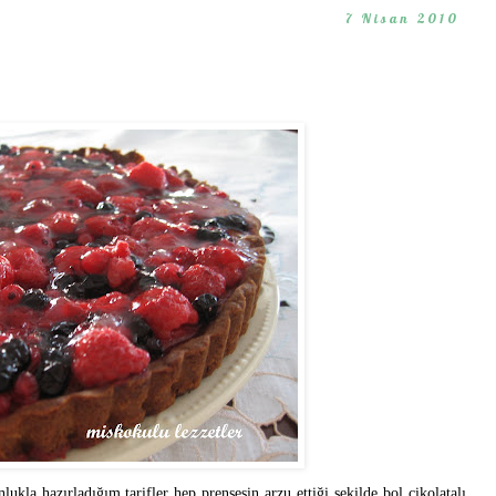
7 Nisan 2010
ukla hazırladığım tarifler hep prensesin arzu ettiği şekilde bol çikolatalı