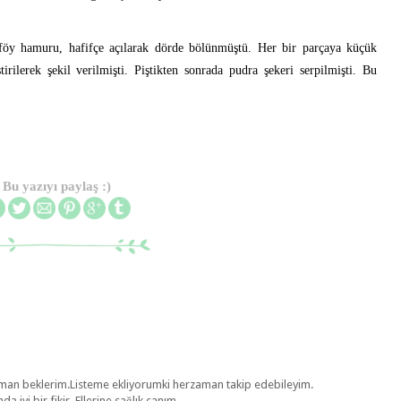
öy hamuru, hafifçe açılarak dörde bölünmüştü. Her bir parçaya küçük
irilerek şekil verilmişti. Piştikten sonrada pudra şekeri serpilmişti. Bu
Bu yazıyı paylaş :)
man beklerim.Listeme ekliyorumki herzaman takip edebileyim.
 iyi bir fikir. Ellerine sağlık canım.