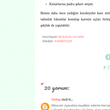
Kenarlarına pudra şekeri serpin.
Benim daha önce yediğim kurabiyeler kare milf
tadımlık lokumlar konulup karenin uçları birleşt
şekilde de yapılabilir.
Hazırlayan:
Miskokulu Lezzetler
Etiketler:
KURABİYELER
20 yorum:
Ferkay
dedi ki...
Minecim ziyaretine teşekkür ederim herza
Lokumlu kurabiyeler çok ilginç. Aynı zamanda