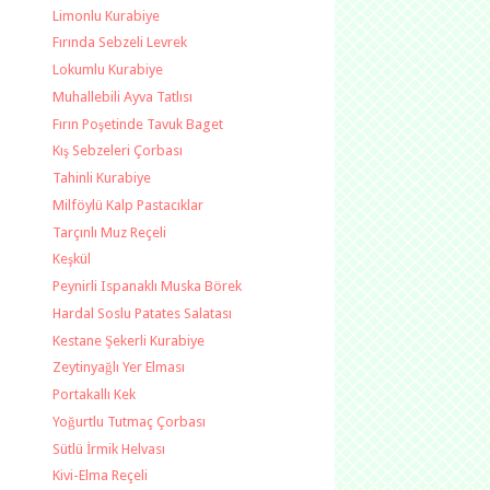
Limonlu Kurabiye
Fırında Sebzeli Levrek
Lokumlu Kurabiye
Muhallebili Ayva Tatlısı
Fırın Poşetinde Tavuk Baget
Kış Sebzeleri Çorbası
Tahinli Kurabiye
Milföylü Kalp Pastacıklar
Tarçınlı Muz Reçeli
Keşkül
Peynirli Ispanaklı Muska Börek
Hardal Soslu Patates Salatası
Kestane Şekerli Kurabiye
Zeytinyağlı Yer Elması
Portakallı Kek
Yoğurtlu Tutmaç Çorbası
Sütlü İrmik Helvası
Kivi-Elma Reçeli