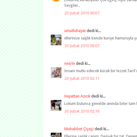
Sevgiler..
20 Şubat 2010 00:07
umutluhayat
dedi ki...
ellerinize sağlık bende kuriye hamuruyla 
20 Şubat 2010 00:07
nesrin
dedi ki...
Insani mutlu edecek kücük bir lezzet.Tarif i
20 Şubat 2010 02:11
Hayattan Azıcık
dedi ki...
Lokum bulunca genelde anında biter tam b
20 Şubat 2010 02:16
Muhabbet Çiçeği
dedi ki...
Ellerine sağlık canım. Değişik bir tat. D