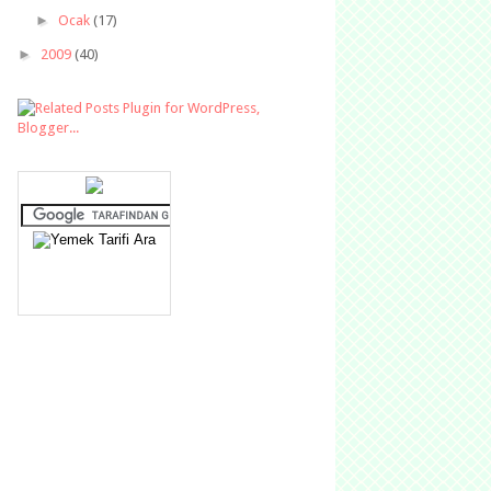
►
Ocak
(17)
►
2009
(40)