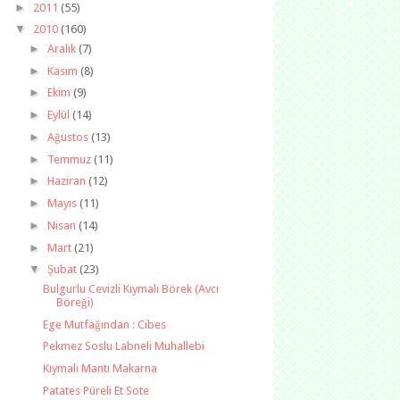
►
2011
(55)
▼
2010
(160)
►
Aralık
(7)
►
Kasım
(8)
►
Ekim
(9)
►
Eylül
(14)
►
Ağustos
(13)
►
Temmuz
(11)
►
Haziran
(12)
►
Mayıs
(11)
►
Nisan
(14)
►
Mart
(21)
▼
Şubat
(23)
Bulgurlu Cevizli Kıymalı Börek (Avcı
Böreği)
Ege Mutfağından : Cibes
Pekmez Soslu Labneli Muhallebi
Kıymalı Mantı Makarna
Patates Püreli Et Sote