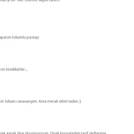
yaparım lokumlu pastayı
cin tesekkürler...
ir lokum canavarıyım. Ama merak ettim tadını :)
enemek gerek diye düşünüyorum. Direk kopyaladım tarif defterime.