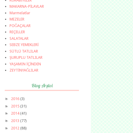
KURABİYELER
MAKARNA-PİLAVLAR
Marmelatlar
MEZELER
POĞAÇALAR
REÇELLER
SALATALAR
SEBZE YEMEKLERİ
SÜTLÜ TATLILAR
ŞURUPLU TATLILAR
YAŞAMIN İÇİNDEN
ZEYTİNYAĞLILAR
Blog Arşivi
►
2016
(3)
►
2015
(31)
►
2014
(41)
►
2013
(77)
►
2012
(88)