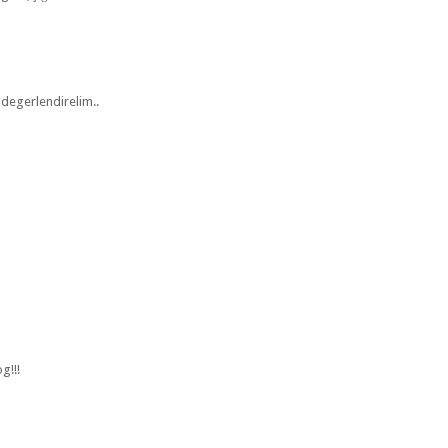
 degerlendirelim..
g!!!