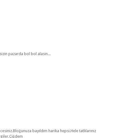
izin pazarda bol bol alasin...
siniz.Bloğunuza bayıldım harika hepsi.Hele tatlılarınız
vgiler,Çiğdem