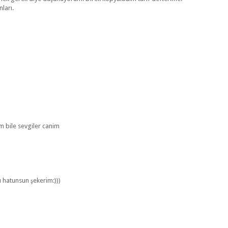
ları.
im bile sevgiler canim
ı hatunsun şekerim:)))