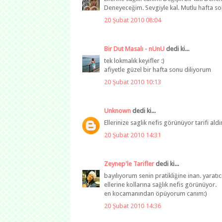
Deneyeceğim. Sevgiyle kal. Mutlu hafta son
20 Şubat 2010 08:04
Bir Dut Masalı - nUnU
dedi ki...
tek lokmalık keyifler :)
afiyetle güzel bir hafta sonu diliyorum
20 Şubat 2010 10:13
Unknown
dedi ki...
Ellerinize saglik nefis görünüyor tarifi ald
20 Şubat 2010 14:31
Zeynep'le Tarifler
dedi ki...
bayılıyorum senin pratikliğine inan. yaratıc
ellerine kollarına sağlık nefis görünüyor.
en kocamanından öpüyorum canım:)
20 Şubat 2010 14:36