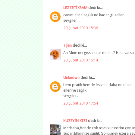
LEZZETİKRAM
dedi ki...
canım eline sağlık ne kadar güzeller
sevgiler
20 Şubat 2010 15:36
Tijen
dedi ki...
Ah Mine nergissiz olur mu hic? Hala varsa s
20 Şubat 2010 16:14
Unknown
dedi ki...
Hem pratik hemde lezzetli daha ne olsun
ellerine sağlık
sevgiler.
20 Şubat 2010 17:54
KUZEYİN KIZI
dedi ki...
Merhaba,bende çok teşekkür edrim çon ince
süper.Ellerinize sağlık Görüşmek üzere se