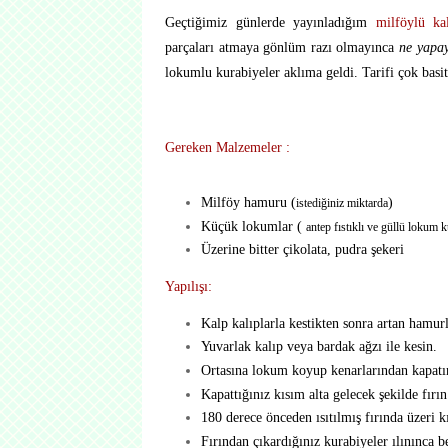
Geçtiğimiz günlerde yayınladığım
milföylü kal
parçaları atmaya gönlüm razı olmayınca
ne yapa
lokumlu kurabiyeler aklıma geldi. Tarifi çok basit,
Gereken Malzemeler
:
Milföy hamuru (
)
istediğiniz miktarda
Küçük lokumlar (
antep fıstıklı ve güllü lokum 
Üzerine bitter çikolata, pudra şekeri
Yapılışı:
Kalp kalıplarla kestikten sonra artan hamurl
Yuvarlak kalıp veya bardak ağzı ile kesin.
Ortasına lokum koyup kenarlarından kapatı
Kapattığınız kısım alta gelecek şekilde fırın
180 derece önceden ısıtılmış fırında üzeri k
Fırından çıkardığınız kurabiyeler ılınınca b