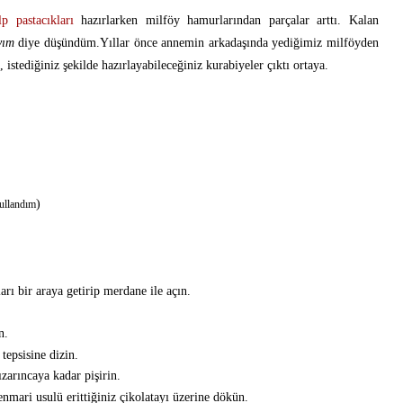
p pastacıkları
hazırlarken milföy hamurlarından parçalar arttı. Kalan
yım
diye düşündüm.Yıllar önce annemin arkadaşında yediğimiz milföyden
 istediğiniz şekilde hazırlayabileceğiniz kurabiyeler çıktı ortaya.
)
kullandım
arı bir araya getirip merdane ile açın.
n.
 tepsisine dizin.
ızarıncaya kadar pişirin.
enmari usulü erittiğiniz çikolatayı üzerine dökün.