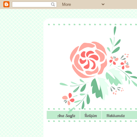
Ana Sayfa
İletişim
Hakkımda