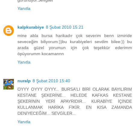
Yanıtla
kalpkurabiye
8 Şubat 2010 15:21
mine abla bursa harikadır çok severim benn izmiride
seveceğim biliyorum:))bu kurabiyeleri sevdim bilee:)) bu
arada güzel yorumun için çok teşekkür ederimm
öpüyorumm kocamannn
Yanıtla
nuralp
8 Şubat 2010 15:40
OYYY OYYY OYYY... BURSA'LI BİRİ OLARAK BAYILIRIM
KESTANE ŞEKERİNE... HELEDE KAFKAS KESTANE
ŞEKERİNİN YERİ APAYRIDIR... KURABİYE İÇİNDE
KULLANMAK HARİKA FİKİR. EN KISA ZAMANDA
DENİYECEĞİM... SEVGİLER...
Yanıtla