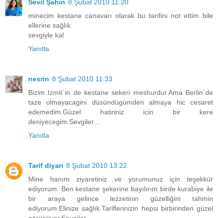
Sevil Şahin
8 Şubat 2010 11:20
minecim kestane canavarı olarak bu tarifini not ettim bile
ellerine sağlık
sevgiyle kal
Yanıtla
nesrin
8 Şubat 2010 11:33
Bizim Izmit`in de kestane sekeri meshurdur.Ama Berlin`de
taze olmayacagini düsündügümden almaya hic cesaret
edemedim.Güzel hatiriniz icin bir kere
deniyecegim.Sevgiler...
Yanıtla
Tarif diyarı
8 Şubat 2010 13:22
Mine hanım ziyaretiniz ve yorumunuz için teşekkür
ediyorum. Ben kestane şekerine bayılırım birde kurabiye ile
bir araya gelince lezzetinin güzelliğini tahmin
ediyorum.Elinize sağlık.Tariflerinizin hepsi birbirinden güzel
görünüyor.Sevgiler