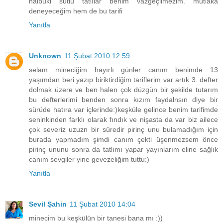
halbuki sütlü tatlılar benim vazgeçilmezim. mutlaka
deneyeceğim hem de bu tarifi
Yanıtla
Unknown
11 Şubat 2010 12:59
selam mineciğim hayırlı günler canım benimde 13
yaşımdan beri yazıp biriktirdiğim tariflerim var artık 3. defter
dolmak üzere ve ben halen çok düzgün bir şekilde tutarım
bu defterlerimi benden sonra kızım faydalnsın diye bir
sürüde hatıra var içlerinde:)keşküle gelince benim tarifimde
seninkinden farklı olarak fındık ve nişasta da var biz ailece
çok severiz uzuzn bir süredir pirinç unu bulamadığım için
burada yapmadım şimdi canım çekti üşenmezsem önce
pirinç ununu sonra da tatlımı yapar yayınlarım eline sağlık
canım sevgiler yine gevezeliğim tuttu:)
Yanıtla
Sevil Şahin
11 Şubat 2010 14:04
minecim bu keşkülün bir tanesi bana mı :))