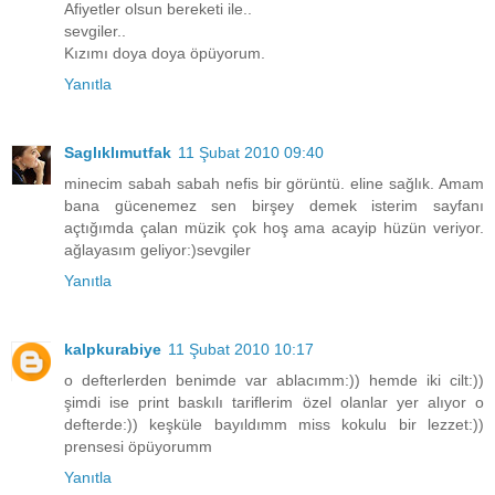
Afiyetler olsun bereketi ile..
sevgiler..
Kızımı doya doya öpüyorum.
Yanıtla
Saglıklımutfak
11 Şubat 2010 09:40
minecim sabah sabah nefis bir görüntü. eline sağlık. Amam
bana gücenemez sen birşey demek isterim sayfanı
açtığımda çalan müzik çok hoş ama acayip hüzün veriyor.
ağlayasım geliyor:)sevgiler
Yanıtla
kalpkurabiye
11 Şubat 2010 10:17
o defterlerden benimde var ablacımm:)) hemde iki cilt:))
şimdi ise print baskılı tariflerim özel olanlar yer alıyor o
defterde:)) keşküle bayıldımm miss kokulu bir lezzet:))
prensesi öpüyorumm
Yanıtla