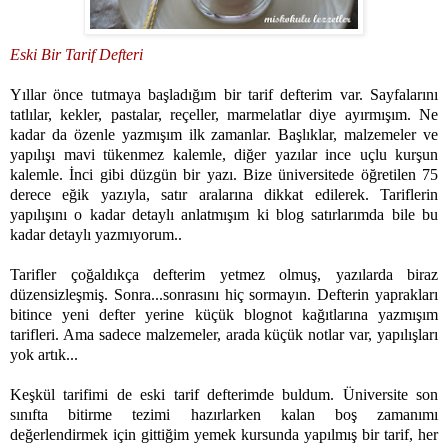
Eski Bir Tarif Defteri
Yıllar önce tutmaya başladığım bir tarif defterim var. Sayfalarını
tatlılar, kekler, pastalar, reçeller, marmelatlar diye ayırmışım. Ne
kadar da özenle yazmışım ilk zamanlar. Başlıklar, malzemeler ve
yapılışı mavi tükenmez kalemle, diğer yazılar ince uçlu kurşun
kalemle. İnci gibi düzgün bir yazı. Bize üniversitede öğretilen 75
derece eğik yazıyla, satır aralarına dikkat edilerek. Tariflerin
yapılışını o kadar detaylı anlatmışım ki blog satırlarımda bile bu
kadar detaylı yazmıyorum..
Tarifler çoğaldıkça defterim yetmez olmuş, yazılarda biraz
düzensizleşmiş. Sonra...sonrasını hiç sormayın. Defterin yaprakları
bitince yeni defter yerine küçük blognot kağıtlarına yazmışım
tarifleri. Ama sadece malzemeler, arada küçük notlar var, yapılışları
yok artık...
Keşkül tarifimi de eski tarif defterimde buldum. Üniversite son
sınıfta bitirme tezimi hazırlarken kalan boş zamanımı
değerlendirmek için gittiğim yemek kursunda yapılmış bir tarif, her