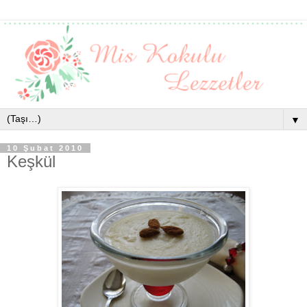
▼
10 Şubat 2010
Keşkül