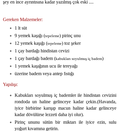
şey en ince ayrıntısına kadar yazılmış çok eski ....
Gereken Malzemeler:
1 lt süt
9 yemek kaşığı (
) pirinç unu
tepeleme
12 yemek kaşığı (
) toz şeker
tepeleme
1 çay bardağı hindistan cevizi
1 çay bardağı badem (
)
kabukları soyulmuş iç badem
1 yemek kaşığının ucu ile tereyağı
üzerine badem veya antep fıstığı
Yapılışı:
Kabukları soyulmuş iç bademler ile hindistan cevizini
rondoda un haline gelinceye kadar çekin.(Havanda,
iyice birbirine karışıp macun haline kadar gelinceye
kadar dövülürse lezzeti daha iyi olur).
Pirinç ununu sütün bir miktarı ile iyice ezin, sulu
yoğurt kıvamına getirin.