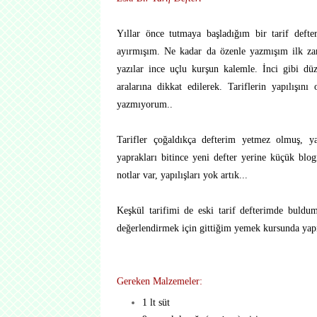
Yıllar önce tutmaya başladığım bir tarif defteri
ayırmışım. Ne kadar da özenle yazmışım ilk zam
yazılar ince uçlu kurşun kalemle. İnci gibi düz
aralarına dikkat edilerek. Tariflerin yapılışın
yazmıyorum..
Tarifler çoğaldıkça defterim yetmez olmuş, yaz
yaprakları bitince yeni defter yerine küçük blo
notlar var, yapılışları yok artık...
Keşkül tarifimi de eski tarif defterimde buldum
değerlendirmek için gittiğim yemek kursunda yapılm
Gereken Malzemeler:
1 lt süt