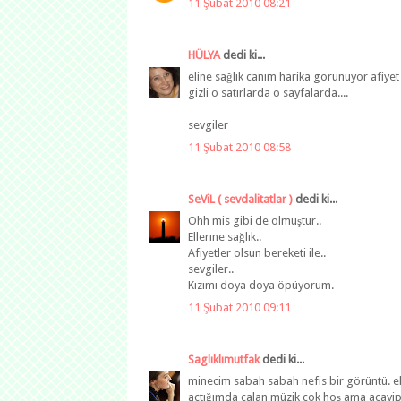
11 Şubat 2010 08:21
HÜLYA
dedi ki...
eline sağlık canım harika görünüyor afiyet ş
gizli o satırlarda o sayfalarda....
sevgiler
11 Şubat 2010 08:58
SeViL ( sevdalitatlar )
dedi ki...
Ohh mis gibi de olmuştur..
Ellerıne sağlık..
Afiyetler olsun bereketi ile..
sevgiler..
Kızımı doya doya öpüyorum.
11 Şubat 2010 09:11
Saglıklımutfak
dedi ki...
minecim sabah sabah nefis bir görüntü. e
açtığımda çalan müzik çok hoş ama acayip 