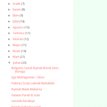
►
Aralık
(7)
►
Kasım
(8)
►
Ekim
(9)
►
Eylül
(14)
►
Ağustos
(13)
►
Temmuz
(11)
►
Haziran
(12)
►
Mayıs
(11)
►
Nisan
(14)
►
Mart
(21)
▼
Şubat
(23)
Bulgurlu Cevizli Kıymalı Börek (Avcı
Böreği)
Ege Mutfağından : Cibes
Pekmez Soslu Labneli Muhallebi
Kıymalı Mantı Makarna
Patates Püreli Et Sote
Limonlu Kurabiye
Fırında Sebzeli Levrek