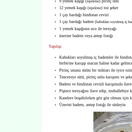
9 yemek kaşığı (
) pirinç unu
tepeleme
12 yemek kaşığı (
) toz şeker
tepeleme
1 çay bardağı hindistan cevizi
1 çay bardağı badem (
kabukları soyulmuş iç b
1 yemek kaşığının ucu ile tereyağı
üzerine badem veya antep fıstığı
Yapılışı:
Kabukları soyulmuş iç bademler ile hindist
birbirine karışıp macun haline kadar gelince
Pirinç ununu sütün bir miktarı ile iyice ezi
Tencereye sütü, pirinç unlu karışımı ve şeker
Badem ve hindistan cevizli karışımıda ilave 
Pişince tereyağını ilave edip, muhallebiye ka
Kaselere boşaltılırken göz göz olması için 
Üzerini badem, antep fıstığı ile süsleyin.