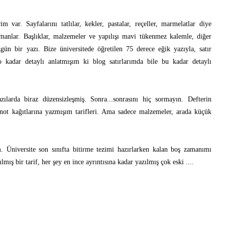
m var. Sayfalarını tatlılar, kekler, pastalar, reçeller, marmelatlar diye
anlar. Başlıklar, malzemeler ve yapılışı mavi tükenmez kalemle, diğer
gün bir yazı. Bize üniversitede öğretilen 75 derece eğik yazıyla, satır
ı o kadar detaylı anlatmışım ki blog satırlarımda bile bu kadar detaylı
ılarda biraz düzensizleşmiş. Sonra...sonrasını hiç sormayın. Defterin
gnot kağıtlarına yazmışım tarifleri. Ama sadece malzemeler, arada küçük
. Üniversite son sınıfta bitirme tezimi hazırlarken kalan boş zamanımı
ış bir tarif, her şey en ince ayrıntısına kadar yazılmış çok eski ....