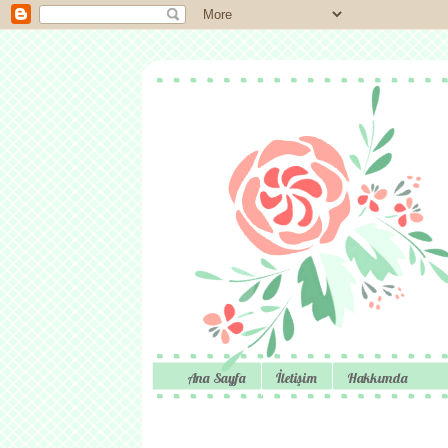
Ana Sayfa
İletişim
Hakkımda