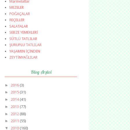
Marmelatlar
MEZELER
POĞAÇALAR
REÇELLER
SALATALAR
SEBZE YEMEKLERİ
SÜTLÜ TATLILAR
ŞURUPLU TATLILAR
YAŞAMIN İÇİNDEN
ZEYTİNYAĞLILAR
Blog Arşivi
►
2016
(3)
►
2015
(31)
►
2014
(41)
►
2013
(77)
►
2012
(88)
►
2011
(55)
▼
2010
(160)