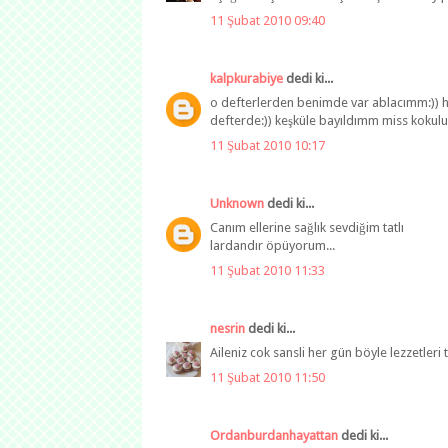
11 Şubat 2010 09:40
kalpkurabiye
dedi ki...
o defterlerden benimde var ablacımm:)) hemde
defterde:)) keşküle bayıldımm miss kokul
11 Şubat 2010 10:17
Unknown
dedi ki...
Canım ellerine sağlık sevdiğim tatlı
lardandır öpüyorum...
11 Şubat 2010 11:33
nesrin
dedi ki...
Aileniz cok sansli her gün böyle lezzetleri t
11 Şubat 2010 11:50
Ordanburdanhayattan
dedi ki...