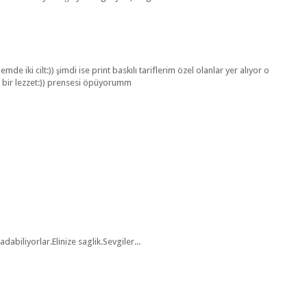
 iki cilt:)) şimdi ise print baskılı tariflerim özel olanlar yer alıyor o
u bir lezzet:)) prensesi öpüyorumm
adabiliyorlar.Elinize saglik.Sevgiler...