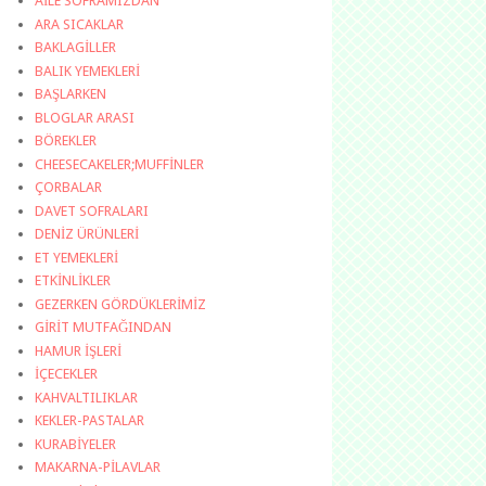
AİLE SOFRAMIZDAN
ARA SICAKLAR
BAKLAGİLLER
BALIK YEMEKLERİ
BAŞLARKEN
BLOGLAR ARASI
BÖREKLER
CHEESECAKELER;MUFFİNLER
ÇORBALAR
DAVET SOFRALARI
DENİZ ÜRÜNLERİ
ET YEMEKLERİ
ETKİNLİKLER
GEZERKEN GÖRDÜKLERİMİZ
GİRİT MUTFAĞINDAN
HAMUR İŞLERİ
İÇECEKLER
KAHVALTILIKLAR
KEKLER-PASTALAR
KURABİYELER
MAKARNA-PİLAVLAR