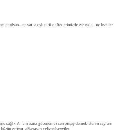
eker olsun... ne varsa eski tarif defterlerimizde var valla... ne lezetler
line sağlık. Amam bana gücenemez sen birşey demek isterim sayfanı
hüzün veriyor. ağlayasım geliyor:)sevgiler