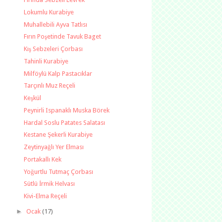
Lokumlu Kurabiye
Muhallebili Ayva Tatlısı
Fırın Poşetinde Tavuk Baget
Kış Sebzeleri Çorbası
Tahinli Kurabiye
Milföylü Kalp Pastacıklar
Tarçınlı Muz Reçeli
Keşkül
Peynirli Ispanaklı Muska Börek
Hardal Soslu Patates Salatası
Kestane Şekerli Kurabiye
Zeytinyağlı Yer Elması
Portakallı Kek
Yoğurtlu Tutmaç Çorbası
Sütlü İrmik Helvası
Kivi-Elma Reçeli
►
Ocak
(17)