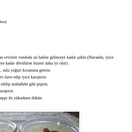
)
adem
an cevizini rondoda un haline gelinceye kadar çekin.(Havanda, iyice
ye kadar dövülürse lezzeti daha iyi olur).
n, sulu yoğurt kıvamına getirin.
i ilave edip iyice karıştırın.
edilip muhallebi gibi pişirin.
rıştırın.
kepçe ile yüksekten dökün.