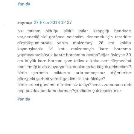
Yanıtla
zeynep
27 Ekim 2013 12:37
bu tatlının olduğu sihirli tatlar kitapçığı bendede
var,denediğinizi görğnce sevindim denemek için teredüte
düşmüştüm,orada yarım malzemeyi 26 cm kalıba
koymuşlar,siz iki katı malzemeyle kare borcama
yapmışsınız büyük ka<re borcammı acaba?eğer öyleyse 30
cm büyük kare borcam şam tatlısı o kaba sert düşmedimi
hani irmiği fazla oluyorya ikikatı olunca ka küçük gelmedimi?
birde şerbetin miktarını artırmamışsınız diğerlerine
göre,peki şerbeti yeterli geldimi iki katı ölçüye?
birde ertesi günümü dilimlediniz tatlıyı?servis zamanına dek
hep buzdolabındamı durmalı?şimdiden çok teşekkürler
Yanıtla