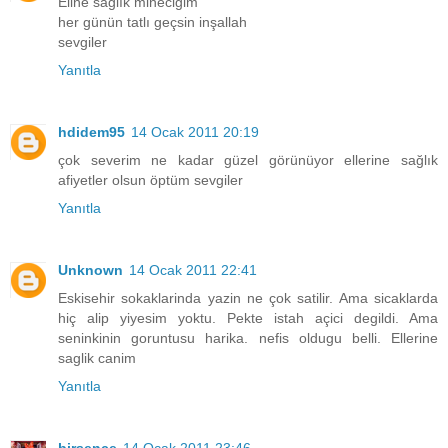
Eline sağlık mineciğim
her günün tatlı geçsin inşallah
sevgiler
Yanıtla
hdidem95
14 Ocak 2011 20:19
çok severim ne kadar güzel görünüyor ellerine sağlık
afiyetler olsun öptüm sevgiler
Yanıtla
Unknown
14 Ocak 2011 22:41
Eskisehir sokaklarinda yazin ne çok satilir. Ama sicaklarda
hiç alip yiyesim yoktu. Pekte istah açici degildi. Ama
seninkinin goruntusu harika. nefis oldugu belli. Ellerine
saglik canim
Yanıtla
birsence
14 Ocak 2011 23:46