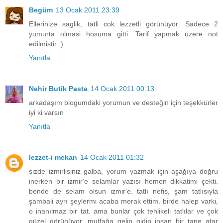
Begüm
13 Ocak 2011 23:39
Ellerinize saglik, tatli cok lezzetli görünüyor. Sadece 2
yumurta olmasi hosuma gitti. Tarif yapmak üzere not
edilmistir :)
Yanıtla
Nehir Butik Pasta
14 Ocak 2011 00:13
arkadaşım blogumdaki yorumun ve desteğin için teşekkürler
iyi ki varsın
Yanıtla
lezzet-i mekan
14 Ocak 2011 01:32
sizde izmirlisiniz galba, yorum yazmak için aşağıya doğru
inerken bir izmir'e selamlar yazısı hemen dikkatimi çekti.
bende de selam olsun izmir'e. tatlı nefis, şam tatlısıyla
şambali ayrı şeylermi acaba merak ettim. birde halep varki,
o inanılmaz bir tat. ama bunlar çok tehlikeli tatlılar ve çok
güzel görünüyor, mutfağa gelip gidip insan bir tane atar