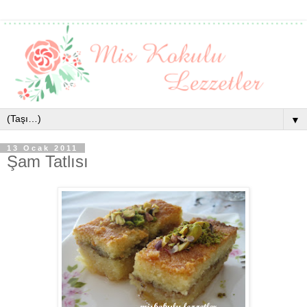
▼
13 Ocak 2011
Şam Tatlısı