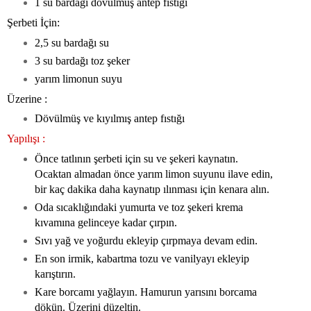
1 su bardağı dövülmüş antep fıstığı
Şerbeti İçin:
2,5 su bardağı su
3 su bardağı toz şeker
yarım limonun suyu
Üzerine :
Dövülmüş ve kıyılmış antep fıstığı
Yapılışı :
Önce tatlının şerbeti için su ve şekeri kaynatın.
Ocaktan almadan önce yarım limon suyunu ilave edin,
bir kaç dakika daha kaynatıp ılınması için kenara alın.
Oda sıcaklığındaki yumurta ve toz şekeri krema
kıvamına gelinceye kadar çırpın.
Sıvı yağ ve yoğurdu ekleyip çırpmaya devam edin.
En son irmik, kabartma tozu ve vanilyayı ekleyip
karıştırın.
Kare borcamı yağlayın. Hamurun yarısını borcama
dökün. Üzerini düzeltin.