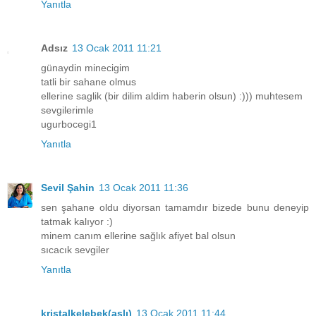
Yanıtla
Adsız
13 Ocak 2011 11:21
günaydin minecigim
tatli bir sahane olmus
ellerine saglik (bir dilim aldim haberin olsun) :))) muhtesem
sevgilerimle
ugurbocegi1
Yanıtla
Sevil Şahin
13 Ocak 2011 11:36
sen şahane oldu diyorsan tamamdır bizede bunu deneyip
tatmak kalıyor :)
minem canım ellerine sağlık afiyet bal olsun
sıcacık sevgiler
Yanıtla
kristalkelebek(aslı)
13 Ocak 2011 11:44