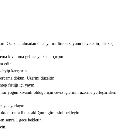
natın. Ocaktan almadan önce yarım limon suyunu ilave edin, bir kaç
ın.
rema kıvamına gelinceye kadar çırpın.
m edin.
leyip karıştırın.
orcama dökün. Üzerini düzeltin.
tep fıstığı içi yayın.
ur yoğun kıvamlı olduğu için ceviz içlerinin üzerine yerleştirirken
eceye ayarlayın.
tıktan sonra ilk sıcaklığının gitmesini bekleyin.
ten sonra 1 gece bekletin.
yin.