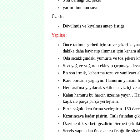
3 su bardağı toz şeker
yarım limonun suyu
Üzerine :
Dövülmüş ve kıyılmış antep fıstığı
Yapılışı :
Önce tatlının şerbeti için su ve şekeri kay
dakika daha kaynatıp ılınması için kenara al
Oda sıcaklığındaki yumurta ve toz şekeri k
Sıvı yağ ve yoğurdu ekleyip çırpmaya deva
En son irmik, kabartma tozu ve vanilyayı ek
Kare borcamı yağlayın. Hamurun yarısını b
Her tarafına yayılacak şekilde ceviz içi ve an
Kalan hamuru bu harcın üzerine yayın . Ham
kaşık ile parça parça yerleştirin.
Fırın soğuk iken fırına yerleştirin. 150 der
Kızarıncaya kadar pişirin. Tatlı fırından çık
Üzerine ılık şerbeti gezdirin. Şerbeti çektik
Servis yapmadan önce antep fıstığı ile süsle