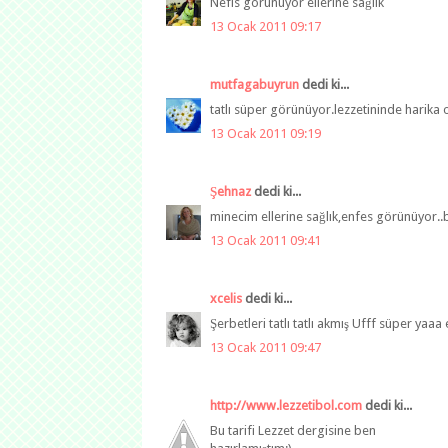
Nefis görünüyor ellerine sağlık
13 Ocak 2011 09:17
mutfagabuyrun
dedi ki...
tatlı süper görünüyor.lezzetininde harika o
13 Ocak 2011 09:19
Şehnaz
dedi ki...
minecim ellerine sağlık,enfes görünüyor..b
13 Ocak 2011 09:41
xcelis
dedi ki...
Şerbetleri tatlı tatlı akmış Ufff süper yaaa 
13 Ocak 2011 09:47
http://www.lezzetibol.com
dedi ki...
Bu tarifi Lezzet dergisine ben