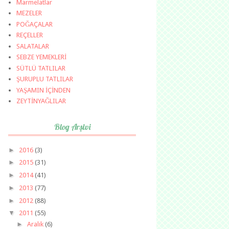
Marmelatlar
MEZELER
POĞAÇALAR
REÇELLER
SALATALAR
SEBZE YEMEKLERİ
SÜTLÜ TATLILAR
ŞURUPLU TATLILAR
YAŞAMIN İÇİNDEN
ZEYTİNYAĞLILAR
Blog Arşivi
►
2016
(3)
►
2015
(31)
►
2014
(41)
►
2013
(77)
►
2012
(88)
▼
2011
(55)
►
Aralık
(6)