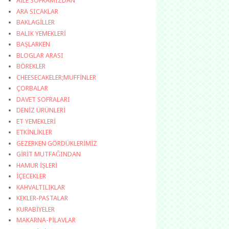
AİLE SOFRAMIZDAN
ARA SICAKLAR
BAKLAGİLLER
BALIK YEMEKLERİ
BAŞLARKEN
BLOGLAR ARASI
BÖREKLER
CHEESECAKELER;MUFFİNLER
ÇORBALAR
DAVET SOFRALARI
DENİZ ÜRÜNLERİ
ET YEMEKLERİ
ETKİNLİKLER
GEZERKEN GÖRDÜKLERİMİZ
GİRİT MUTFAĞINDAN
HAMUR İŞLERİ
İÇECEKLER
KAHVALTILIKLAR
KEKLER-PASTALAR
KURABİYELER
MAKARNA-PİLAVLAR