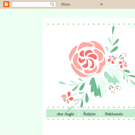
Ana Sayfa
İletişim
Hakkımda