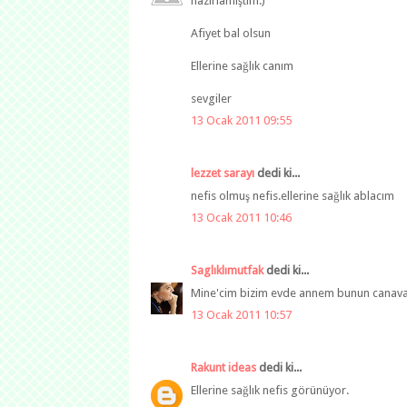
hazırlamıştım:)
Afiyet bal olsun
Ellerine sağlık canım
sevgiler
13 Ocak 2011 09:55
lezzet sarayı
dedi ki...
nefis olmuş nefis.ellerine sağlık ablacım
13 Ocak 2011 10:46
Saglıklımutfak
dedi ki...
Mine'cim bizim evde annem bunun canavarı
13 Ocak 2011 10:57
Rakunt ideas
dedi ki...
Ellerine sağlık nefis görünüyor.