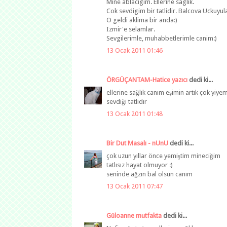
Mine ablacigim. Ellerine saglik.
Cok sevdigim bir tatlidir. Balcova Uckuyu
O geldi aklima bir anda:)
Izmir'e selamlar.
Sevgilerimle, muhabbetlerimle canim:)
13 Ocak 2011 01:46
ÖRGÜÇANTAM-Hatice yazıcı
dedi ki...
ellerine sağlık canım eşimin artık çok yiye
sevdiği tatlıdır
13 Ocak 2011 01:48
Bir Dut Masalı - nUnU
dedi ki...
çok uzun yıllar önce yemiştim mineciğim
tatlısız hayat olmuyor :)
seninde ağzın bal olsun canım
13 Ocak 2011 07:47
Güloanne mutfakta
dedi ki...