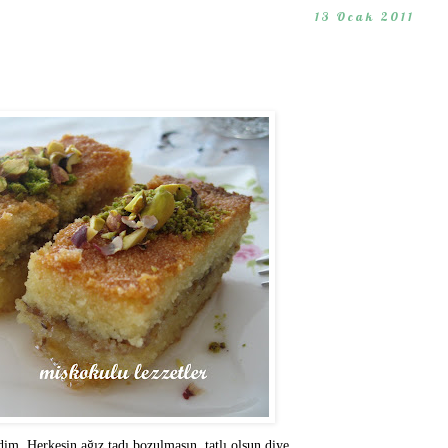
13 Ocak 2011
edim. Herkesin ağız tadı bozulmasın, tatlı olsun diye .