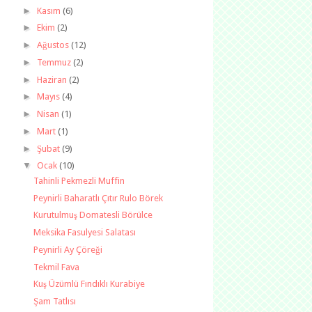
►
Kasım
(6)
►
Ekim
(2)
►
Ağustos
(12)
►
Temmuz
(2)
►
Haziran
(2)
►
Mayıs
(4)
►
Nisan
(1)
►
Mart
(1)
►
Şubat
(9)
▼
Ocak
(10)
Tahinli Pekmezli Muffin
Peynirli Baharatlı Çıtır Rulo Börek
Kurutulmuş Domatesli Börülce
Meksika Fasulyesi Salatası
Peynirli Ay Çöreği
Tekmil Fava
Kuş Üzümlü Fındıklı Kurabiye
Şam Tatlısı