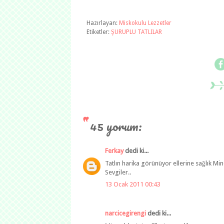
Hazırlayan:
Miskokulu Lezzetler
Etiketler:
ŞURUPLU TATLILAR
45 yorum:
Ferkay
dedi ki...
Tatlın harika görünüyor ellerine sağlık Mi
Sevgiler..
13 Ocak 2011 00:43
narcicegirengi
dedi ki...