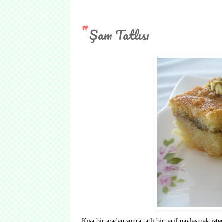
Şam Tatlısı
Kısa bir aradan sonra tatlı bir tarif paylaşmak ist