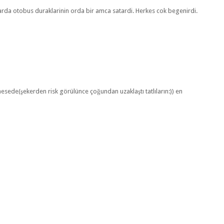
larda otobus duraklarinin orda bir amca satardi. Herkes cok begenirdi.
mesede(şekerden risk görülünce çoğundan uzaklaştı tatlıların:)) en