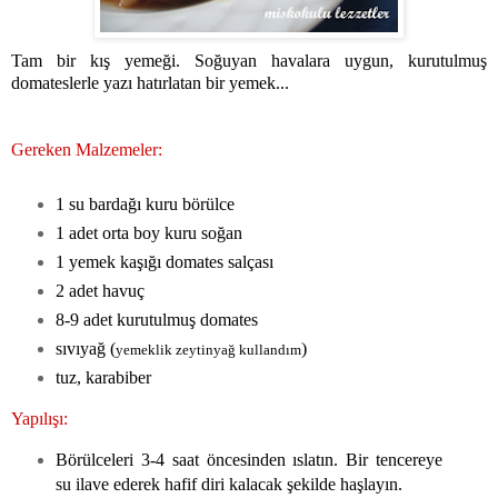
Tam bir kış yemeği. Soğuyan havalara uygun, kurutulmuş
domateslerle yazı hatırlatan bir yemek...
Gereken Malzemeler:
1 su bardağı kuru börülce
1 adet orta boy kuru soğan
1 yemek kaşığı domates salçası
2 adet havuç
8-9 adet kurutulmuş domates
sıvıyağ (
)
yemeklik zeytinyağ kullandım
tuz, karabiber
Yapılışı:
Börülceleri 3-4 saat öncesinden ıslatın. Bir tencereye
su ilave ederek hafif diri kalacak şekilde haşlayın.