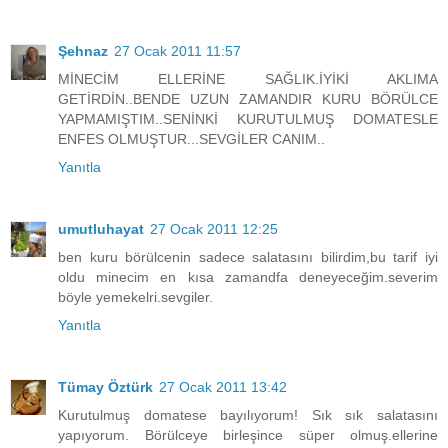
Şehnaz
27 Ocak 2011 11:57
MİNECİM ELLERİNE SAĞLIK.İYİKİ AKLIMA
GETİRDİN..BENDE UZUN ZAMANDIR KURU BÖRÜLCE
YAPMAMIŞTIM..SENİNKİ KURUTULMUŞ DOMATESLE
ENFES OLMUŞTUR...SEVGİLER CANIM..
Yanıtla
umutluhayat
27 Ocak 2011 12:25
ben kuru börülcenin sadece salatasını bilirdim,bu tarif iyi
oldu minecim en kısa zamandfa deneyeceğim.severim
böyle yemekelri.sevgiler.
Yanıtla
Tümay Öztürk
27 Ocak 2011 13:42
Kurutulmuş domatese bayılıyorum! Sık sık salatasını
yapıyorum. Börülceye birleşince süper olmuş.ellerine