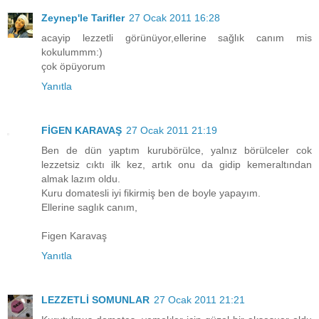
Zeynep'le Tarifler
27 Ocak 2011 16:28
acayip lezzetli görünüyor,ellerine sağlık canım mis
kokulummm:)
çok öpüyorum
Yanıtla
FİGEN KARAVAŞ
27 Ocak 2011 21:19
Ben de dün yaptım kurubörülce, yalnız börülceler cok
lezzetsiz cıktı ilk kez, artık onu da gidip kemeraltından
almak lazım oldu.
Kuru domatesli iyi fikirmiş ben de boyle yapayım.
Ellerine saglık canım,
Figen Karavaş
Yanıtla
LEZZETLİ SOMUNLAR
27 Ocak 2011 21:21