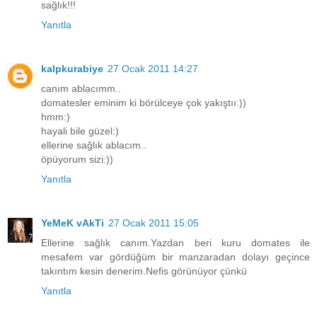
sağlık!!!
Yanıtla
kalpkurabiye
27 Ocak 2011 14:27
canım ablacımm..
domatesler eminim ki börülceye çok yakıştıı:))
hmm:)
hayali bile güzel:)
ellerine sağlık ablacım..
öpüyorum sizi:))
Yanıtla
YeMeK vAkTi
27 Ocak 2011 15:05
Ellerine sağlık canım.Yazdan beri kuru domates ile
mesafem var gördüğüm bir manzaradan dolayı geçince
takıntım kesin denerim.Nefis görünüyor çünkü
Yanıtla