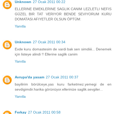
Unknown
27 Ocak 2011 00:22
ELLERINE EMEKLERINE SAGLIK CANIM LEZLETLI NEFIS
GÜZEL BIR TAT VERIYOR BENDE SEVIYORUM KURU
DOMATASI AFIYETLER OLSUN ÖPTÜM:
Yanıtla
Unknown
27 Ocak 2011 00:34
Evde kuru domastesim de vardi bak sen simdiiii... Denemek
için listeye alindi !! Ellerine saglik canim
Yanıtla
Avrupa'da yasam
27 Ocak 2011 00:37
bayilirim börülceye,yas kuru farketmez.yemegi de en
sevdigimdir.harika görünüyor.ellerinize saglik.sevgiler...
Yanıtla
Ferkay
27 Ocak 2011 00:58