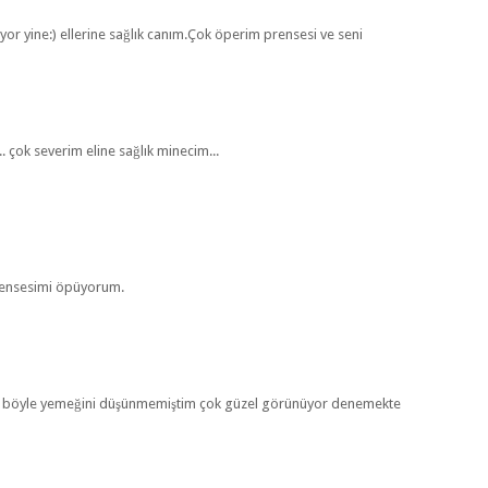
yor yine:) ellerine sağlık canım.Çok öperim prensesi ve seni
. çok severim eline sağlık minecim...
prensesimi öpüyorum.
ma böyle yemeğini düşünmemiştim çok güzel görünüyor denemekte