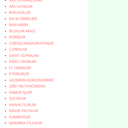
AİLE SOFRAMIZDAN
ARA SICAKLAR
BAKLAGİLLER
BALIK YEMEKLERİ
BAŞLARKEN
BLOGLAR ARASI
BÖREKLER
CHEESECAKELER;MUFFİNLER
ÇORBALAR
DAVET SOFRALARI
DENİZ ÜRÜNLERİ
ET YEMEKLERİ
ETKİNLİKLER
GEZERKEN GÖRDÜKLERİMİZ
GİRİT MUTFAĞINDAN
HAMUR İŞLERİ
İÇECEKLER
KAHVALTILIKLAR
KEKLER-PASTALAR
KURABİYELER
MAKARNA-PİLAVLAR