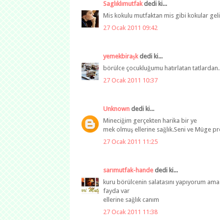
Saglıklımutfak
dedi ki...
Mis kokulu mutfaktan mis gibi kokular geli
27 Ocak 2011 09:42
yemekbiraşk
dedi ki...
börülce çocukluğumu hatırlatan tatlardan..
27 Ocak 2011 10:37
Unknown
dedi ki...
Mineciğim gerçekten harika bir ye
mek olmuş ellerine sağlık.Seni ve Müge 
27 Ocak 2011 11:25
sarımutfak-hande
dedi ki...
kuru börülcenin salatasını yapıyorum a
fayda var
ellerine sağlık canım
27 Ocak 2011 11:38