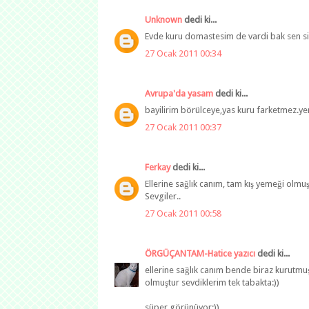
Unknown
dedi ki...
Evde kuru domastesim de vardi bak sen simdi
27 Ocak 2011 00:34
Avrupa'da yasam
dedi ki...
bayilirim börülceye,yas kuru farketmez.yem
27 Ocak 2011 00:37
Ferkay
dedi ki...
Ellerine sağlık canım, tam kış yemeği olmuş
Sevgiler..
27 Ocak 2011 00:58
ÖRGÜÇANTAM-Hatice yazıcı
dedi ki...
ellerine sağlık canım bende biraz kurut
olmuştur sevdiklerim tek tabakta:))
süper görünüyor:))