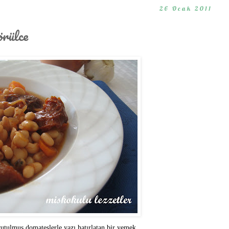
26 Ocak 2011
rülce
tulmuş domateslerle yazı hatırlatan bir yemek...