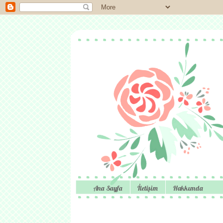
Ana Sayfa
İletişim
Hakkımda