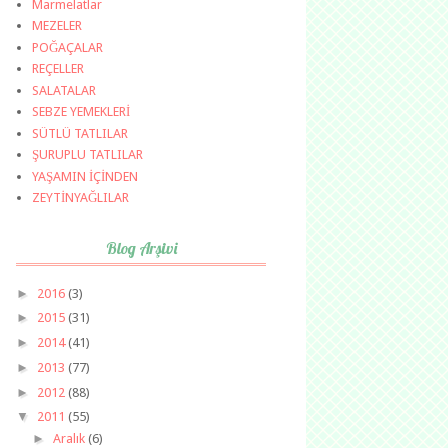
Marmelatlar
MEZELER
POĞAÇALAR
REÇELLER
SALATALAR
SEBZE YEMEKLERİ
SÜTLÜ TATLILAR
ŞURUPLU TATLILAR
YAŞAMIN İÇİNDEN
ZEYTİNYAĞLILAR
Blog Arşivi
►
2016
(3)
►
2015
(31)
►
2014
(41)
►
2013
(77)
►
2012
(88)
▼
2011
(55)
►
Aralık
(6)