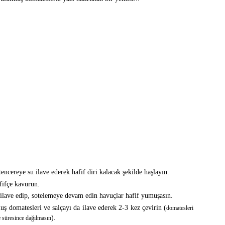
tencereye su ilave ederek hafif diri kalacak şekilde haşlayın.
fifçe kavurun.
ilave edip, sotelemeye devam edin havuçlar hafif yumuşasın.
uş domatesleri ve salçayı da ilave ederek 2-3 kez çevirin (
domatesleri
).
 süresince dağılmasın