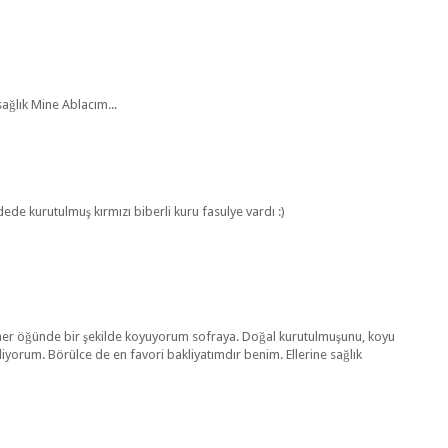
sağlık Mine Ablacım...
ede kurutulmuş kırmızı biberli kuru fasulye vardı :)
her öğünde bir şekilde koyuyorum sofraya. Doğal kurutulmuşunu, koyu
ediyorum. Börülce de en favori bakliyatımdır benim. Ellerine sağlık