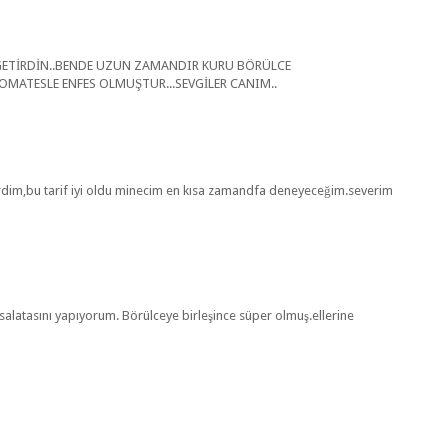
A GETİRDİN..BENDE UZUN ZAMANDIR KURU BÖRÜLCE
MATESLE ENFES OLMUŞTUR...SEVGİLER CANIM..
irdim,bu tarif iyi oldu minecim en kısa zamandfa deneyeceğim.severim
salatasını yapıyorum. Börülceye birleşince süper olmuş.ellerine