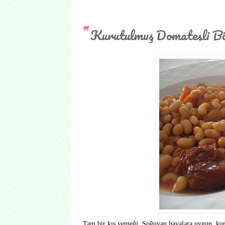
Kurutulmuş Domatesli Bö
Tam bir kış yemeği. Soğuyan havalara uygun, kuru