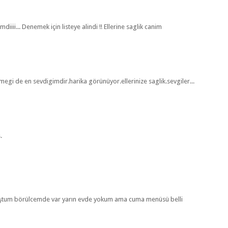
iii... Denemek için listeye alindi !! Ellerine saglik canim
egi de en sevdigimdir.harika görünüyor.ellerinize saglik.sevgiler...
.
muştum börülcemde var yarın evde yokum ama cuma menüsü belli