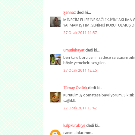
Şehnaz
dedi ki...
MİNECİM ELLERİNE SAĞLIK.İYİKİ AKLIM
YAPMAMIŞTIM..SENİNKİ KURUTULMUŞ DO
27 Ocak 2011 11:57
umutluhayat
dedi ki...
ben kuru börülcenin sadece salatasını bil
böyle yemekelri.sevgiler.
27 Ocak 2011 12:25
Tümay Öztürk
dedi ki...
Kurutulmuş domatese bayılıyorum! Sık sık 
sağlık!!!
27 Ocak 2011 13:42
kalpkurabiye
dedi ki...
canım ablacımm..