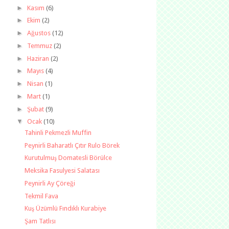
►
Kasım
(6)
►
Ekim
(2)
►
Ağustos
(12)
►
Temmuz
(2)
►
Haziran
(2)
►
Mayıs
(4)
►
Nisan
(1)
►
Mart
(1)
►
Şubat
(9)
▼
Ocak
(10)
Tahinli Pekmezli Muffin
Peynirli Baharatlı Çıtır Rulo Börek
Kurutulmuş Domatesli Börülce
Meksika Fasulyesi Salatası
Peynirli Ay Çöreği
Tekmil Fava
Kuş Üzümlü Fındıklı Kurabiye
Şam Tatlısı