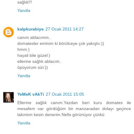
sağlık!!!
Yanıtla
kalpkurabiye
27 Ocak 2011 14:27
canım ablacımm..
domatesler eminim ki börülceye çok yakıştıı:))
hmm:)
hayali bile güzel:)
ellerine sağlık ablacım..
öpüyorum sizi:))
Yanıtla
YeMeK vAkTi
27 Ocak 2011 15:05
Ellerine sağlık canım.Yazdan beri kuru domates ile
mesafem var gördüğüm bir manzaradan dolayı geçince
takıntım kesin denerim.Nefis görünüyor çünkü
Yanıtla