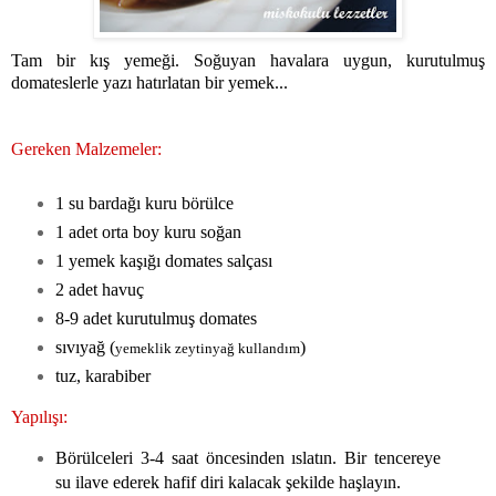
Tam bir kış yemeği. Soğuyan havalara uygun, kurutulmuş
domateslerle yazı hatırlatan bir yemek...
Gereken Malzemeler:
1 su bardağı kuru börülce
1 adet orta boy kuru soğan
1 yemek kaşığı domates salçası
2 adet havuç
8-9 adet kurutulmuş domates
sıvıyağ (
)
yemeklik zeytinyağ kullandım
tuz, karabiber
Yapılışı:
Börülceleri 3-4 saat öncesinden ıslatın. Bir tencereye
su ilave ederek hafif diri kalacak şekilde haşlayın.