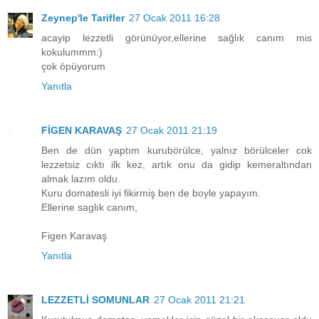
Zeynep'le Tarifler
27 Ocak 2011 16:28
acayip lezzetli görünüyor,ellerine sağlık canım mis
kokulummm:)
çok öpüyorum
Yanıtla
FİGEN KARAVAŞ
27 Ocak 2011 21:19
Ben de dün yaptım kurubörülce, yalnız börülceler cok
lezzetsiz cıktı ilk kez, artık onu da gidip kemeraltından
almak lazım oldu.
Kuru domatesli iyi fikirmiş ben de boyle yapayım.
Ellerine saglık canım,
Figen Karavaş
Yanıtla
LEZZETLİ SOMUNLAR
27 Ocak 2011 21:21