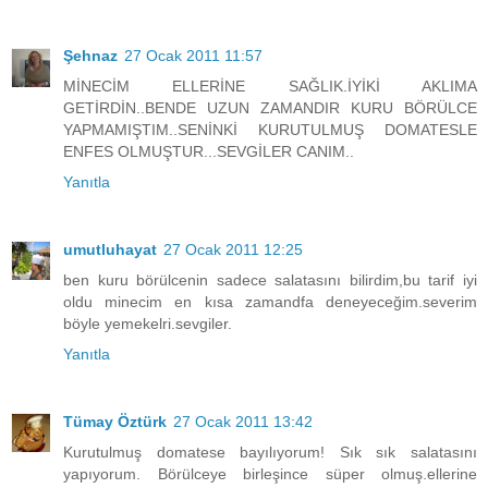
Şehnaz
27 Ocak 2011 11:57
MİNECİM ELLERİNE SAĞLIK.İYİKİ AKLIMA
GETİRDİN..BENDE UZUN ZAMANDIR KURU BÖRÜLCE
YAPMAMIŞTIM..SENİNKİ KURUTULMUŞ DOMATESLE
ENFES OLMUŞTUR...SEVGİLER CANIM..
Yanıtla
umutluhayat
27 Ocak 2011 12:25
ben kuru börülcenin sadece salatasını bilirdim,bu tarif iyi
oldu minecim en kısa zamandfa deneyeceğim.severim
böyle yemekelri.sevgiler.
Yanıtla
Tümay Öztürk
27 Ocak 2011 13:42
Kurutulmuş domatese bayılıyorum! Sık sık salatasını
yapıyorum. Börülceye birleşince süper olmuş.ellerine