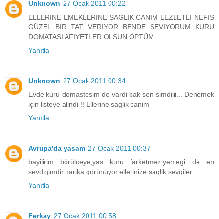
Unknown
27 Ocak 2011 00:22
ELLERINE EMEKLERINE SAGLIK CANIM LEZLETLI NEFIS
GÜZEL BIR TAT VERIYOR BENDE SEVIYORUM KURU
DOMATASI AFIYETLER OLSUN ÖPTÜM:
Yanıtla
Unknown
27 Ocak 2011 00:34
Evde kuru domastesim de vardi bak sen simdiiii... Denemek
için listeye alindi !! Ellerine saglik canim
Yanıtla
Avrupa'da yasam
27 Ocak 2011 00:37
bayilirim börülceye,yas kuru farketmez.yemegi de en
sevdigimdir.harika görünüyor.ellerinize saglik.sevgiler...
Yanıtla
Ferkay
27 Ocak 2011 00:58