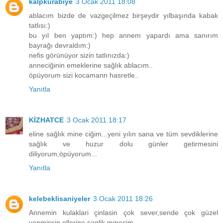
kalpkurabiye
3 Ocak 2011 18:08
ablacım bizde de vazgeçilmez birşeydir yılbaşında kabak
tatlısı:)
bu yıl ben yaptım:) hep annem yapardı ama sanırım
bayrağı devraldım:)
nefis görünüyor sizin tatlınızda:)
anneciğinin emeklerine sağlık ablacım..
öpüyorum sizi kocamann hasretle..
Yanıtla
KİZHATCE
3 Ocak 2011 18:17
eline sağlık mine ciğim...yeni yılın sana ve tüm sevdiklerine
sağlık ve huzur dolu günler getirmesini
diliyorum,öpüyorum...
Yanıtla
kelebeklisaniyeler
3 Ocak 2011 18:26
Annemin kulaklari çinlasin çok sever,sende çok güzel
yapmissin ellerine saglik minecim.