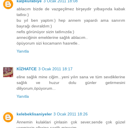
kalpkurabiye
3 Ocak 2011 18:08
ablacım bizde de vazgeçilmez birşeydir yılbaşında kabak
tatlısı:)
bu yıl ben yaptım:) hep annem yapardı ama sanırım
bayrağı devraldım:)
nefis görünüyor sizin tatlınızda:)
anneciğinin emeklerine sağlık ablacım..
öpüyorum sizi kocamann hasretle..
Yanıtla
KİZHATCE
3 Ocak 2011 18:17
eline sağlık mine ciğim...yeni yılın sana ve tüm sevdiklerine
sağlık ve huzur dolu günler getirmesini
diliyorum,öpüyorum...
Yanıtla
kelebeklisaniyeler
3 Ocak 2011 18:26
Annemin kulaklari çinlasin çok sever,sende çok güzel
yapmissin ellerine saglik minecim.