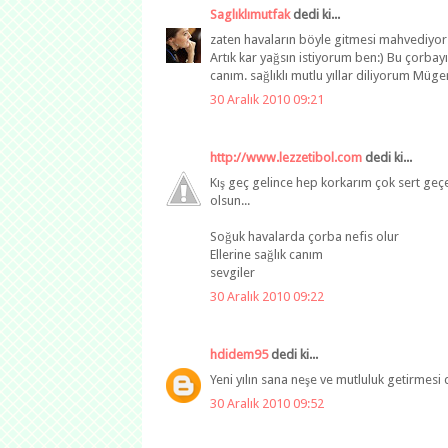
Saglıklımutfak
dedi ki...
zaten havaların böyle gitmesi mahvediyor bi
Artık kar yağsın istiyorum ben:) Bu çorbayı
canım. sağlıklı mutlu yıllar diliyorum Müg
30 Aralık 2010 09:21
http://www.lezzetibol.com
dedi ki...
Kış geç gelince hep korkarım çok sert geçec
olsun...
Soğuk havalarda çorba nefis olur
Ellerine sağlık canım
sevgiler
30 Aralık 2010 09:22
hdidem95
dedi ki...
Yeni yılın sana neşe ve mutluluk getirmesi di
30 Aralık 2010 09:52