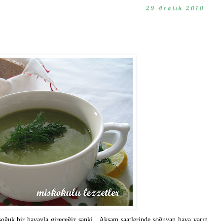
29 Aralık 2010
soğuk bir havayla gireceğiz sanki . Akşam saatlerinde soğuyan hava yarın