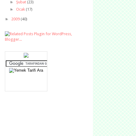
►
Şubat
(23)
►
Ocak
(17)
►
2009
(40)