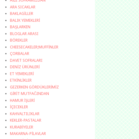
AİLE SOFRAMIZDAN
ARA SICAKLAR
BAKLAGİLLER
BALIK YEMEKLERİ
BAŞLARKEN
BLOGLAR ARASI
BÖREKLER
CHEESECAKELER;MUFFİNLER
ÇORBALAR
DAVET SOFRALARI
DENİZ ÜRÜNLERİ
ET YEMEKLERİ
ETKİNLİKLER
GEZERKEN GÖRDÜKLERİMİZ
GİRİT MUTFAĞINDAN
HAMUR İŞLERİ
İÇECEKLER
KAHVALTILIKLAR
KEKLER-PASTALAR
KURABİYELER
MAKARNA-PİLAVLAR