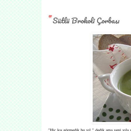
Sütlü Brokoli Çorbası
"Hiç kış görmedik bu yıl " dedik ama yeni yıla 