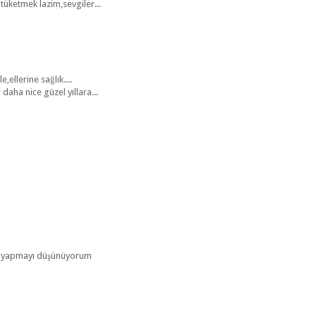
l tüketmek lazim,sevgiler...
,ellerine sağlık....
 daha nice güzel yıllara...
a yapmayı düşünüyorum