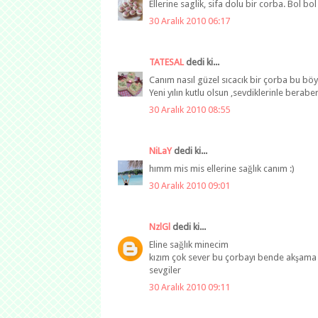
Ellerine saglik, sifa dolu bir corba. Bol bo
30 Aralık 2010 06:17
TATESAL
dedi ki...
Canım nasıl güzel sıcacık bir çorba bu böyle
Yeni yılın kutlu olsun ,sevdiklerinle beraber
30 Aralık 2010 08:55
NiLaY
dedi ki...
hımm mis mis ellerine sağlık canım :)
30 Aralık 2010 09:01
NzlGl
dedi ki...
Eline sağlık minecim
kızım çok sever bu çorbayı bende akşam
sevgiler
30 Aralık 2010 09:11