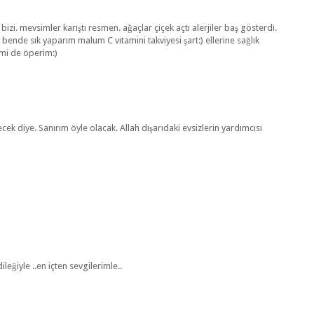
zi. mevsimler karıştı resmen. ağaçlar çiçek açtı alerjiler baş gösterdi.
 bende sık yaparım malum C vitamini takviyesi şart:) ellerine sağlık
emi de öperim:)
ek diye. Sanırım öyle olacak. Allah dışarıdaki evsizlerin yardımcısı
leğiyle ..en içten sevgilerimle..