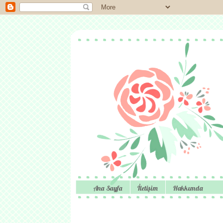
Ana Sayfa
İletişim
Hakkımda