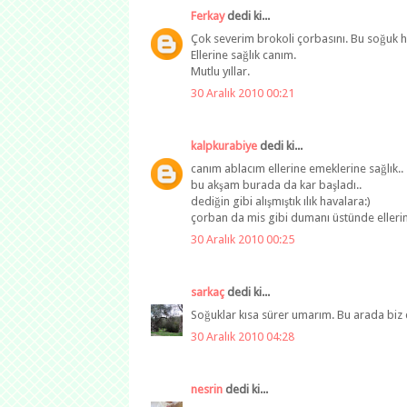
Ferkay
dedi ki...
Çok severim brokoli çorbasını. Bu soğuk 
Ellerine sağlık canım.
Mutlu yıllar.
30 Aralık 2010 00:21
kalpkurabiye
dedi ki...
canım ablacım ellerine emeklerine sağlık..
bu akşam burada da kar başladı..
dediğin gibi alışmıştık ılık havalara:)
çorban da mis gibi dumanı üstünde ellerin
30 Aralık 2010 00:25
sarkaç
dedi ki...
Soğuklar kısa sürer umarım. Bu arada biz de 
30 Aralık 2010 04:28
nesrin
dedi ki...