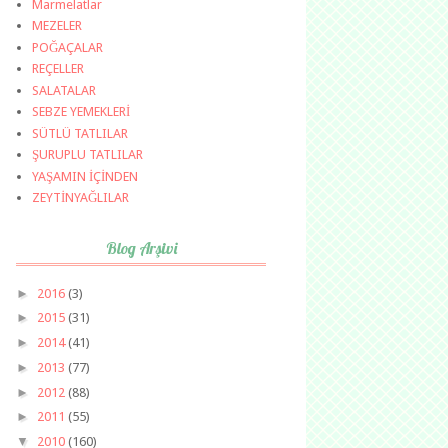
Marmelatlar
MEZELER
POĞAÇALAR
REÇELLER
SALATALAR
SEBZE YEMEKLERİ
SÜTLÜ TATLILAR
ŞURUPLU TATLILAR
YAŞAMIN İÇİNDEN
ZEYTİNYAĞLILAR
Blog Arşivi
►
2016
(3)
►
2015
(31)
►
2014
(41)
►
2013
(77)
►
2012
(88)
►
2011
(55)
▼
2010
(160)