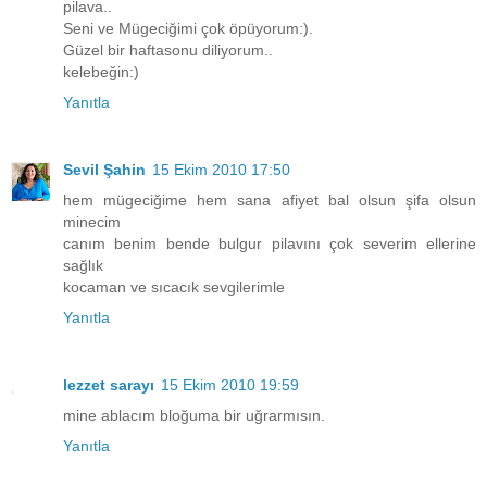
pilava..
Seni ve Mügeciğimi çok öpüyorum:).
Güzel bir haftasonu diliyorum..
kelebeğin:)
Yanıtla
Sevil Şahin
15 Ekim 2010 17:50
hem mügeciğime hem sana afiyet bal olsun şifa olsun
minecim
canım benim bende bulgur pilavını çok severim ellerine
sağlık
kocaman ve sıcacık sevgilerimle
Yanıtla
lezzet sarayı
15 Ekim 2010 19:59
mine ablacım bloğuma bir uğrarmısın.
Yanıtla