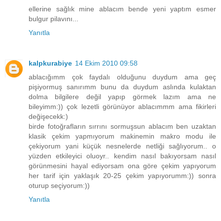
ellerine sağlık mine ablacım bende yeni yaptım esmer
bulgur pilavını...
Yanıtla
kalpkurabiye
14 Ekim 2010 09:58
ablacığımm çok faydalı olduğunu duydum ama geç
pişiyormuş sanırımm bunu da duydum aslında kulaktan
dolma bilgilere değil yapıp görmek lazım ama ne
bileyimm:)) çok lezetli görünüyor ablacımmm ama fikirleri
değişecekk:)
birde fotoğrafların sırrını sormuşsun ablacım ben uzaktan
klasik çekim yapmıyorum makinemin makro modu ile
çekiyorum yani küçük nesnelerde netliği sağlıyorum.. o
yüzden etkileyici oluoyr.. kendim nasıl bakıyorsam nasıl
görünmesini hayal ediyorsam ona göre çekim yapıyorum
her tarif için yaklaşık 20-25 çekim yapıyorumm:)) sonra
oturup seçiyorum:))
Yanıtla