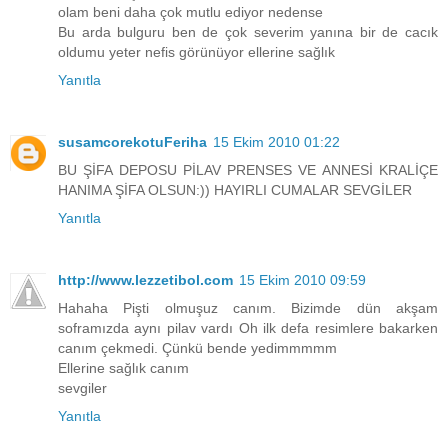
olam beni daha çok mutlu ediyor nedense
Bu arda bulguru ben de çok severim yanına bir de cacık
oldumu yeter nefis görünüyor ellerine sağlık
Yanıtla
susamcorekotuFeriha
15 Ekim 2010 01:22
BU ŞİFA DEPOSU PİLAV PRENSES VE ANNESİ KRALİÇE
HANIMA ŞİFA OLSUN:)) HAYIRLI CUMALAR SEVGİLER
Yanıtla
http://www.lezzetibol.com
15 Ekim 2010 09:59
Hahaha Pişti olmuşuz canım. Bizimde dün akşam
soframızda aynı pilav vardı Oh ilk defa resimlere bakarken
canım çekmedi. Çünkü bende yedimmmmm
Ellerine sağlık canım
sevgiler
Yanıtla