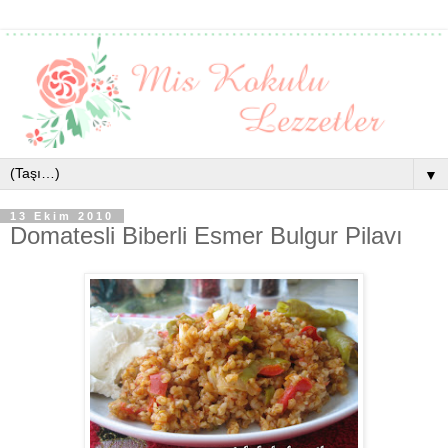
▼
13 Ekim 2010
Domatesli Biberli Esmer Bulgur Pilavı