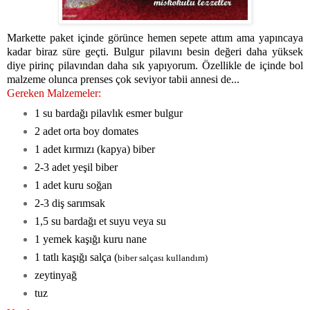
Markette paket içinde görünce hemen sepete attım ama yapıncaya
kadar biraz süre geçti. Bulgur pilavını besin değeri daha yüksek
diye pirinç pilavından daha sık yapıyorum. Özellikle de içinde bol
malzeme olunca prenses çok seviyor tabii annesi de...
Gereken Malzemeler:
1 su bardağı pilavlık esmer bulgur
2 adet orta boy domates
1 adet kırmızı (kapya) biber
2-3 adet yeşil biber
1 adet kuru soğan
2-3 diş sarımsak
1,5 su bardağı et suyu veya su
1 yemek kaşığı kuru nane
1 tatlı kaşığı salça (
biber salçası kullandım)
zeytinyağ
tuz