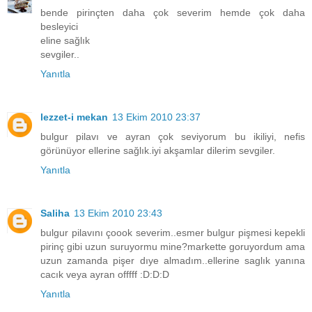
bende pirinçten daha çok severim hemde çok daha
besleyici
eline sağlık
sevgiler..
Yanıtla
lezzet-i mekan
13 Ekim 2010 23:37
bulgur pilavı ve ayran çok seviyorum bu ikiliyi, nefis
görünüyor ellerine sağlık.iyi akşamlar dilerim sevgiler.
Yanıtla
Saliha
13 Ekim 2010 23:43
bulgur pilavını çoook severim..esmer bulgur pişmesi kepekli
pirinç gibi uzun suruyormu mine?markette goruyordum ama
uzun zamanda pişer dıye almadım..ellerine saglık yanına
cacık veya ayran offfff :D:D:D
Yanıtla