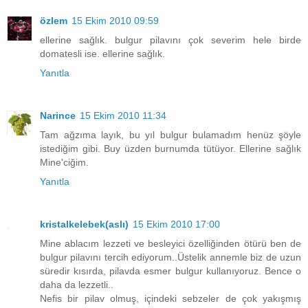
özlem
15 Ekim 2010 09:59
ellerine sağlık. bulgur pilavını çok severim hele birde
domatesli ise. ellerine sağlık.
Yanıtla
Narince
15 Ekim 2010 11:34
Tam ağzıma layık, bu yıl bulgur bulamadım henüz şöyle
istediğim gibi. Buy üzden burnumda tütüyor. Ellerine sağlık
Mine'ciğim.
Yanıtla
kristalkelebek(aslı)
15 Ekim 2010 17:00
Mine ablacım lezzeti ve besleyici özelliğinden ötürü ben de
bulgur pilavını tercih ediyorum..Üstelik annemle biz de uzun
süredir kısırda, pilavda esmer bulgur kullanıyoruz. Bence o
daha da lezzetli..
Nefis bir pilav olmuş, içindeki sebzeler de çok yakışmış