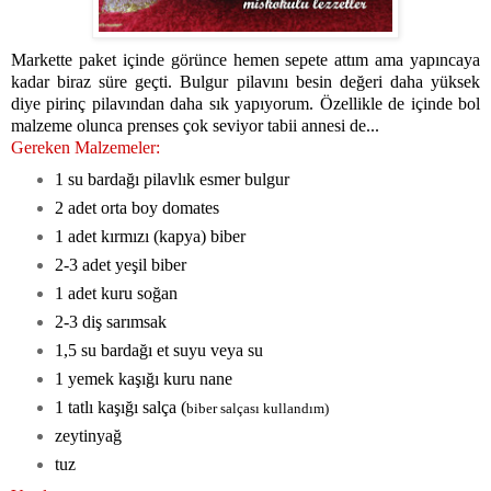
Markette paket içinde görünce hemen sepete attım ama yapıncaya
kadar biraz süre geçti. Bulgur pilavını besin değeri daha yüksek
diye pirinç pilavından daha sık yapıyorum. Özellikle de içinde bol
malzeme olunca prenses çok seviyor tabii annesi de...
Gereken Malzemeler:
1 su bardağı pilavlık esmer bulgur
2 adet orta boy domates
1 adet kırmızı (kapya) biber
2-3 adet yeşil biber
1 adet kuru soğan
2-3 diş sarımsak
1,5 su bardağı et suyu veya su
1 yemek kaşığı kuru nane
1 tatlı kaşığı salça (
biber salçası kullandım)
zeytinyağ
tuz