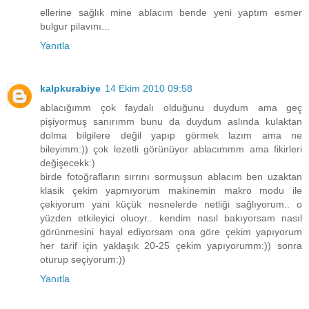
ellerine sağlık mine ablacım bende yeni yaptım esmer
bulgur pilavını...
Yanıtla
kalpkurabiye
14 Ekim 2010 09:58
ablacığımm çok faydalı olduğunu duydum ama geç
pişiyormuş sanırımm bunu da duydum aslında kulaktan
dolma bilgilere değil yapıp görmek lazım ama ne
bileyimm:)) çok lezetli görünüyor ablacımmm ama fikirleri
değişecekk:)
birde fotoğrafların sırrını sormuşsun ablacım ben uzaktan
klasik çekim yapmıyorum makinemin makro modu ile
çekiyorum yani küçük nesnelerde netliği sağlıyorum.. o
yüzden etkileyici oluoyr.. kendim nasıl bakıyorsam nasıl
görünmesini hayal ediyorsam ona göre çekim yapıyorum
her tarif için yaklaşık 20-25 çekim yapıyorumm:)) sonra
oturup seçiyorum:))
Yanıtla