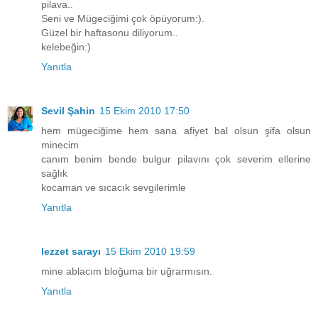
pilava..
Seni ve Mügeciğimi çok öpüyorum:).
Güzel bir haftasonu diliyorum..
kelebeğin:)
Yanıtla
Sevil Şahin
15 Ekim 2010 17:50
hem mügeciğime hem sana afiyet bal olsun şifa olsun
minecim
canım benim bende bulgur pilavını çok severim ellerine
sağlık
kocaman ve sıcacık sevgilerimle
Yanıtla
lezzet sarayı
15 Ekim 2010 19:59
mine ablacım bloğuma bir uğrarmısın.
Yanıtla