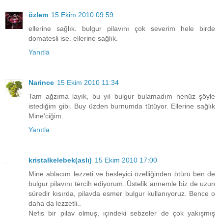
özlem
15 Ekim 2010 09:59
ellerine sağlık. bulgur pilavını çok severim hele birde
domatesli ise. ellerine sağlık.
Yanıtla
Narince
15 Ekim 2010 11:34
Tam ağzıma layık, bu yıl bulgur bulamadım henüz şöyle
istediğim gibi. Buy üzden burnumda tütüyor. Ellerine sağlık
Mine'ciğim.
Yanıtla
kristalkelebek(aslı)
15 Ekim 2010 17:00
Mine ablacım lezzeti ve besleyici özelliğinden ötürü ben de
bulgur pilavını tercih ediyorum..Üstelik annemle biz de uzun
süredir kısırda, pilavda esmer bulgur kullanıyoruz. Bence o
daha da lezzetli..
Nefis bir pilav olmuş, içindeki sebzeler de çok yakışmış