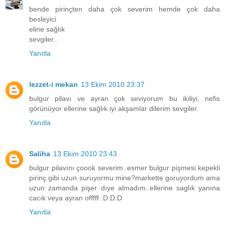
bende pirinçten daha çok severim hemde çok daha
besleyici
eline sağlık
sevgiler..
Yanıtla
lezzet-i mekan
13 Ekim 2010 23:37
bulgur pilavı ve ayran çok seviyorum bu ikiliyi, nefis
görünüyor ellerine sağlık.iyi akşamlar dilerim sevgiler.
Yanıtla
Saliha
13 Ekim 2010 23:43
bulgur pilavını çoook severim..esmer bulgur pişmesi kepekli
pirinç gibi uzun suruyormu mine?markette goruyordum ama
uzun zamanda pişer dıye almadım..ellerine saglık yanına
cacık veya ayran offfff :D:D:D
Yanıtla