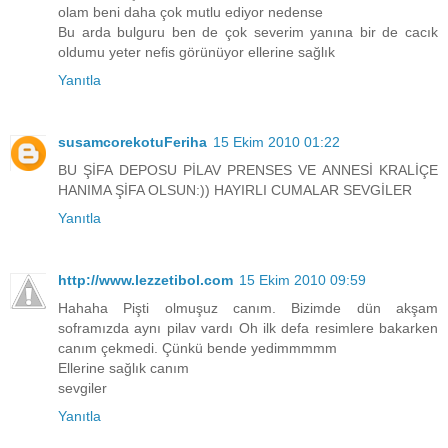
olam beni daha çok mutlu ediyor nedense
Bu arda bulguru ben de çok severim yanına bir de cacık
oldumu yeter nefis görünüyor ellerine sağlık
Yanıtla
susamcorekotuFeriha
15 Ekim 2010 01:22
BU ŞİFA DEPOSU PİLAV PRENSES VE ANNESİ KRALİÇE
HANIMA ŞİFA OLSUN:)) HAYIRLI CUMALAR SEVGİLER
Yanıtla
http://www.lezzetibol.com
15 Ekim 2010 09:59
Hahaha Pişti olmuşuz canım. Bizimde dün akşam
soframızda aynı pilav vardı Oh ilk defa resimlere bakarken
canım çekmedi. Çünkü bende yedimmmmm
Ellerine sağlık canım
sevgiler
Yanıtla