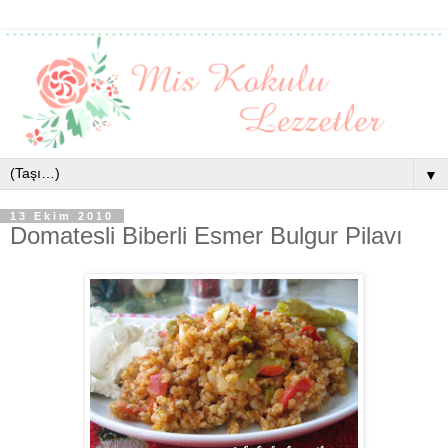
▼
13 Ekim 2010
Domatesli Biberli Esmer Bulgur Pilavı