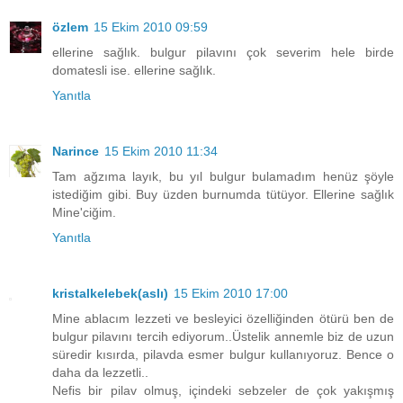
özlem
15 Ekim 2010 09:59
ellerine sağlık. bulgur pilavını çok severim hele birde
domatesli ise. ellerine sağlık.
Yanıtla
Narince
15 Ekim 2010 11:34
Tam ağzıma layık, bu yıl bulgur bulamadım henüz şöyle
istediğim gibi. Buy üzden burnumda tütüyor. Ellerine sağlık
Mine'ciğim.
Yanıtla
kristalkelebek(aslı)
15 Ekim 2010 17:00
Mine ablacım lezzeti ve besleyici özelliğinden ötürü ben de
bulgur pilavını tercih ediyorum..Üstelik annemle biz de uzun
süredir kısırda, pilavda esmer bulgur kullanıyoruz. Bence o
daha da lezzetli..
Nefis bir pilav olmuş, içindeki sebzeler de çok yakışmış