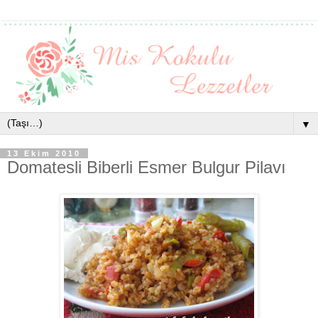
▼
13 Ekim 2010
Domatesli Biberli Esmer Bulgur Pilavı