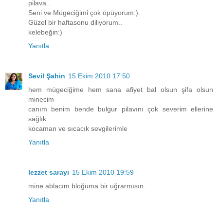
pilava..
Seni ve Mügeciğimi çok öpüyorum:).
Güzel bir haftasonu diliyorum..
kelebeğin:)
Yanıtla
Sevil Şahin
15 Ekim 2010 17:50
hem mügeciğime hem sana afiyet bal olsun şifa olsun
minecim
canım benim bende bulgur pilavını çok severim ellerine
sağlık
kocaman ve sıcacık sevgilerimle
Yanıtla
lezzet sarayı
15 Ekim 2010 19:59
mine ablacım bloğuma bir uğrarmısın.
Yanıtla