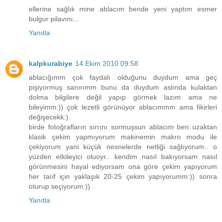
ellerine sağlık mine ablacım bende yeni yaptım esmer
bulgur pilavını...
Yanıtla
kalpkurabiye
14 Ekim 2010 09:58
ablacığımm çok faydalı olduğunu duydum ama geç
pişiyormuş sanırımm bunu da duydum aslında kulaktan
dolma bilgilere değil yapıp görmek lazım ama ne
bileyimm:)) çok lezetli görünüyor ablacımmm ama fikirleri
değişecekk:)
birde fotoğrafların sırrını sormuşsun ablacım ben uzaktan
klasik çekim yapmıyorum makinemin makro modu ile
çekiyorum yani küçük nesnelerde netliği sağlıyorum.. o
yüzden etkileyici oluoyr.. kendim nasıl bakıyorsam nasıl
görünmesini hayal ediyorsam ona göre çekim yapıyorum
her tarif için yaklaşık 20-25 çekim yapıyorumm:)) sonra
oturup seçiyorum:))
Yanıtla