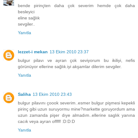
bende pirinçten daha çok severim hemde çok daha
besleyici
eline sağlık
sevgiler..
Yanıtla
lezzet-i mekan
13 Ekim 2010 23:37
bulgur pilavı ve ayran çok seviyorum bu ikiliyi, nefis
görünüyor ellerine sağlık.iyi akşamlar dilerim sevgiler.
Yanıtla
Saliha
13 Ekim 2010 23:43
bulgur pilavını çoook severim..esmer bulgur pişmesi kepekli
pirinç gibi uzun suruyormu mine?markette goruyordum ama
uzun zamanda pişer dıye almadım..ellerine saglık yanına
cacık veya ayran offfff :D:D:D
Yanıtla