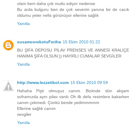
olam beni daha çok mutlu ediyor nedense
Bu arda bulguru ben de çok severim yanına bir de cacık
oldumu yeter nefis görünüyor ellerine sağlık
Yanıtla
susamcorekotuFeriha
15 Ekim 2010 01:22
BU ŞİFA DEPOSU PİLAV PRENSES VE ANNESİ KRALİÇE
HANIMA ŞİFA OLSUN:)) HAYIRLI CUMALAR SEVGİLER
Yanıtla
http://www.lezzetibol.com
15 Ekim 2010 09:59
Hahaha Pişti olmuşuz canım. Bizimde dün akşam
soframızda aynı pilav vardı Oh ilk defa resimlere bakarken
canım çekmedi. Çünkü bende yedimmmmm
Ellerine sağlık canım
sevgiler
Yanıtla