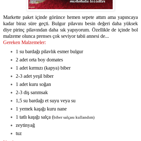
Markette paket içinde görünce hemen sepete attım ama yapıncaya
kadar biraz süre geçti. Bulgur pilavını besin değeri daha yüksek
diye pirinç pilavından daha sık yapıyorum. Özellikle de içinde bol
malzeme olunca prenses çok seviyor tabii annesi de...
Gereken Malzemeler:
1 su bardağı pilavlık esmer bulgur
2 adet orta boy domates
1 adet kırmızı (kapya) biber
2-3 adet yeşil biber
1 adet kuru soğan
2-3 diş sarımsak
1,5 su bardağı et suyu veya su
1 yemek kaşığı kuru nane
1 tatlı kaşığı salça (
biber salçası kullandım)
zeytinyağ
tuz