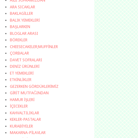
AİLE SOFRAMIZDAN
ARA SICAKLAR
BAKLAGİLLER
BALIK YEMEKLERİ
BAŞLARKEN
BLOGLAR ARASI
BÖREKLER
CHEESECAKELER;MUFFİNLER
ÇORBALAR
DAVET SOFRALARI
DENİZ ÜRÜNLERİ
ET YEMEKLERİ
ETKİNLİKLER
GEZERKEN GÖRDÜKLERİMİZ
GİRİT MUTFAĞINDAN
HAMUR İŞLERİ
İÇECEKLER
KAHVALTILIKLAR
KEKLER-PASTALAR
KURABİYELER
MAKARNA-PİLAVLAR