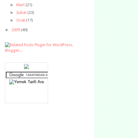
►
Mart
(21)
►
Şubat
(23)
►
Ocak
(17)
►
2009
(40)