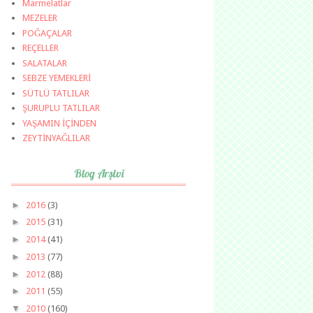
Marmelatlar
MEZELER
POĞAÇALAR
REÇELLER
SALATALAR
SEBZE YEMEKLERİ
SÜTLÜ TATLILAR
ŞURUPLU TATLILAR
YAŞAMIN İÇİNDEN
ZEYTİNYAĞLILAR
Blog Arşivi
►
2016
(3)
►
2015
(31)
►
2014
(41)
►
2013
(77)
►
2012
(88)
►
2011
(55)
▼
2010
(160)