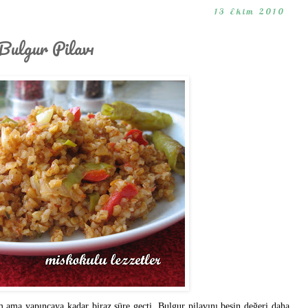
13 Ekim 2010
Bulgur Pilavı
 ama yapıncaya kadar biraz süre geçti. Bulgur pilavını besin değeri daha