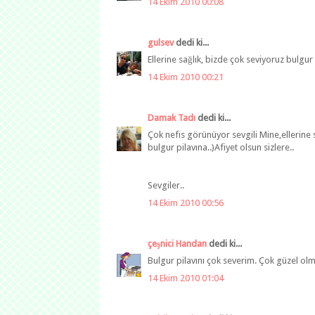
14 Ekim 2010 00:08
gulsev
dedi ki...
Ellerine sağlık, bizde çok seviyoruz bulgur
14 Ekim 2010 00:21
Damak Tadı
dedi ki...
Çok nefis görünüyor sevgili Mine,ellerine s
bulgur pilavına..)Afiyet olsun sizlere..
Sevgiler..
14 Ekim 2010 00:56
çeşnici Handan
dedi ki...
Bulgur pilavını çok severim. Çok güzel olm
14 Ekim 2010 01:04