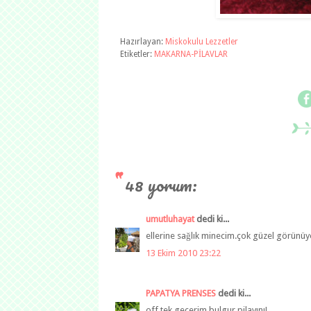
Hazırlayan:
Miskokulu Lezzetler
Etiketler:
MAKARNA-PİLAVLAR
48 yorum:
umutluhayat
dedi ki...
ellerine sağlık minecim.çok güzel görünüyo
13 Ekim 2010 23:22
PAPATYA PRENSES
dedi ki...
off tek geçerim bulgur pilavını!