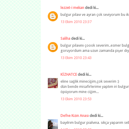
lezzet-i mekan
dedi ki...
bulgur pilavı ve ayran çok seviyorum bu ikil
13 Ekim 2010 23:37
Saliha
dedi ki...
bulgur pilavını çoook severim..esmer bul
goruyordum ama uzun zamanda pişer dıye a
13 Ekim 2010 23:43
KİZHATCE
dedi ki...
eline sağlık mineciğim,çok severim :)
dün bende misafirlerime yaptım iri bulgurd
öpüyorum mine ciğim...
13 Ekim 2010 23:53
Defne Kızın Anası
dedi ki...
bayılrım bulgur pialvına. sıkça yaparım sebz