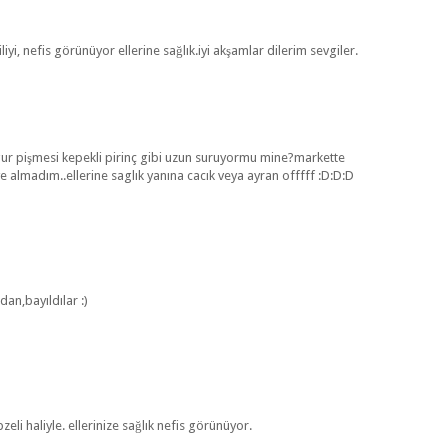
iyi, nefis görünüyor ellerine sağlık.iyi akşamlar dilerim sevgiler.
gur pişmesi kepekli pirinç gibi uzun suruyormu mine?markette
lmadım..ellerine saglık yanına cacık veya ayran offfff :D:D:D
an,bayıldılar :)
eli haliyle. ellerinize sağlık nefis görünüyor.