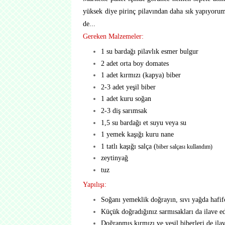
yüksek diye pirinç pilavından daha sık yapıyorum
de...
Gereken Malzemeler:
1 su bardağı pilavlık esmer bulgur
2 adet orta boy domates
1 adet kırmızı (kapya) biber
2-3 adet yeşil biber
1 adet kuru soğan
2-3 diş sarımsak
1,5 su bardağı et suyu veya su
1 yemek kaşığı kuru nane
1 tatlı kaşığı salça (
biber salçası kullandım)
zeytinyağ
tuz
Yapılışı:
Soğanı yemeklik doğrayın, sıvı yağda hafif
Küçük doğradığınız sarmısakları da ilave ed
Doğranmış kırmızı ve yeşil biberleri de ilav