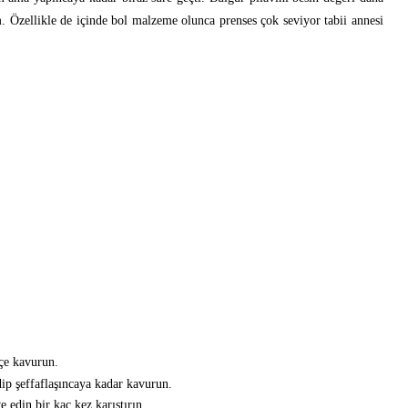
. Özellikle de içinde bol malzeme olunca prenses çok seviyor tabii annesi
çe kavurun.
ip şeffaflaşıncaya kadar kavurun.
e edin bir kaç kez karıştırın.