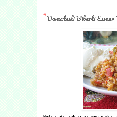
Domatesli Biberli Esmer 
Markette paket içinde görünce hemen sepete attım