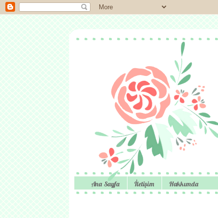
Ana Sayfa
İletişim
Hakkımda