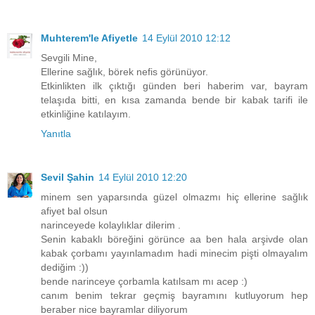
Muhterem'le Afiyetle
14 Eylül 2010 12:12
Sevgili Mine,
Ellerine sağlık, börek nefis görünüyor.
Etkinlikten ilk çıktığı günden beri haberim var, bayram
telaşıda bitti, en kısa zamanda bende bir kabak tarifi ile
etkinliğine katılayım.
Yanıtla
Sevil Şahin
14 Eylül 2010 12:20
minem sen yaparsında güzel olmazmı hiç ellerine sağlık
afiyet bal olsun
narinceyede kolaylıklar dilerim .
Senin kabaklı böreğini görünce aa ben hala arşivde olan
kabak çorbamı yayınlamadım hadi minecim pişti olmayalım
dediğim :))
bende narinceye çorbamla katılsam mı acep :)
canım benim tekrar geçmiş bayramını kutluyorum hep
beraber nice bayramlar diliyorum