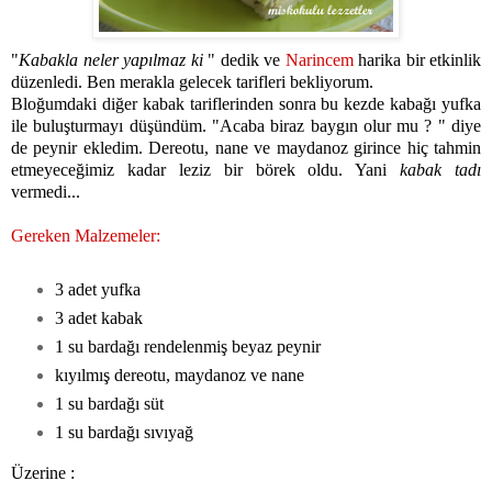
"
Kabakla neler yapılmaz ki
" dedik ve
Narincem
harika bir etkinlik
düzenledi. Ben merakla gelecek tarifleri bekliyorum.
Bloğumdaki diğer kabak tariflerinden sonra bu kezde kabağı yufka
ile buluşturmayı düşündüm. "Acaba biraz baygın olur mu ? " diye
de peynir ekledim. Dereotu, nane ve maydanoz girince hiç tahmin
etmeyeceğimiz kadar leziz bir börek oldu. Yani
kabak tadı
vermedi...
Gereken Malzemeler:
3 adet yufka
3 adet kabak
1 su bardağı rendelenmiş beyaz peynir
kıyılmış dereotu, maydanoz ve nane
1 su bardağı süt
1 su bardağı sıvıyağ
Üzerine :