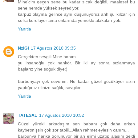
Mine'cim geçen sene bu kadar sıcak değildi, maalesef bu
sene nemde yüksek seyrediyor.
karpuz olayına gelince aynı düşünüyoruz ahh şu kılzar için
sofra kuruluyor ama onlarında yemekle alakaları yok..
Yanıtla
NzlGl
17 Ağustos 2010 09:35
Gerçekten sevgili Mine hanım
şu insanoğlu çok nankör. Bir iki ay sonra sızlanmaya
başlarız yine soğuk diye:)
Barbunyayı çok severim. Ne kadar güzel gözüküyor sizin
yaptığınız elinize sağlık, sevgiler
Yanıtla
TATESAL
17 Ağustos 2010 10:52
Güzel yürekli arkadaşım sen babanı çok daha erken
kaybetmişsin çok zor tabiii...Allah rahmet eylesin canım...
barbunya harika görünüyor bir an elimi uzatıp alasım geldi