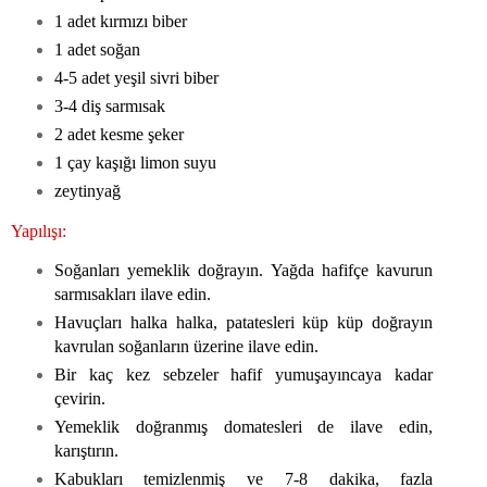
1 adet kırmızı biber
1 adet soğan
4-5 adet yeşil sivri biber
3-4 diş sarmısak
2 adet kesme şeker
1 çay kaşığı limon suyu
zeytinyağ
Yapılışı:
Soğanları yemeklik doğrayın. Yağda hafifçe kavurun
sarmısakları ilave edin.
Havuçları halka halka, patatesleri küp küp doğrayın
kavrulan soğanların üzerine ilave edin.
Bir kaç kez sebzeler hafif yumuşayıncaya kadar
çevirin.
Yemeklik doğranmış domatesleri de ilave edin,
karıştırın.
Kabukları temizlenmiş ve 7-8 dakika, fazla