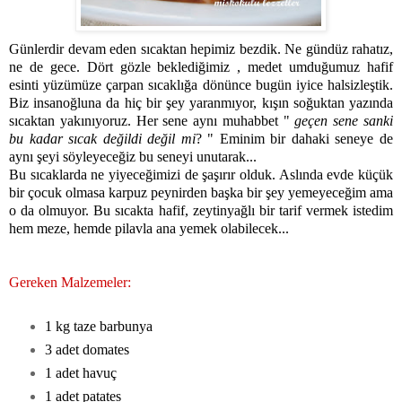
Günlerdir devam eden sıcaktan hepimiz bezdik. Ne gündüz rahatız,
ne de gece. Dört gözle beklediğimiz , medet umduğumuz hafif
esinti yüzümüze çarpan sıcaklığa dönünce bugün iyice halsizleştik.
Biz insanoğluna da hiç bir şey yaranmıyor, kışın soğuktan yazında
sıcaktan yakınıyoruz. Her sene aynı muhabbet "
geçen sene sanki
bu kadar sıcak değildi değil mi
? " Eminim bir dahaki seneye de
aynı şeyi söyleyeceğiz bu seneyi unutarak...
Bu sıcaklarda ne yiyeceğimizi de şaşırır olduk. Aslında evde küçük
bir çocuk olmasa karpuz peynirden başka bir şey yemeyeceğim ama
o da olmuyor. Bu sıcakta hafif, zeytinyağlı bir tarif vermek istedim
hem meze, hemde pilavla ana yemek olabilecek...
Gereken Malzemeler:
1 kg taze barbunya
3 adet domates
1 adet havuç
1 adet patates