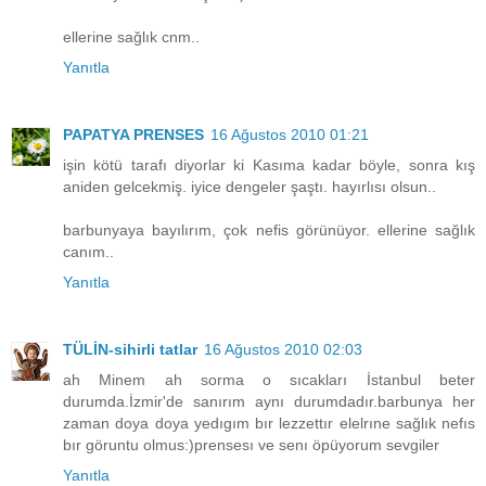
ellerine sağlık cnm..
Yanıtla
PAPATYA PRENSES
16 Ağustos 2010 01:21
işin kötü tarafı diyorlar ki Kasıma kadar böyle, sonra kış
aniden gelcekmiş. iyice dengeler şaştı. hayırlısı olsun..
barbunyaya bayılırım, çok nefis görünüyor. ellerine sağlık
canım..
Yanıtla
TÜLİN-sihirli tatlar
16 Ağustos 2010 02:03
ah Minem ah sorma o sıcakları İstanbul beter
durumda.İzmir'de sanırım aynı durumdadır.barbunya her
zaman doya doya yedıgım bır lezzettır elelrıne sağlık nefıs
bır göruntu olmus:)prensesı ve senı öpüyorum sevgiler
Yanıtla