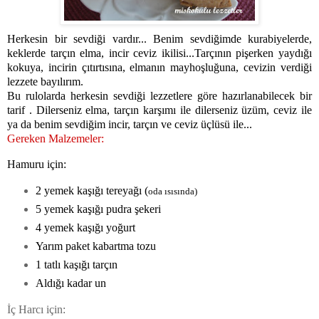
Herkesin bir sevdiği vardır... Benim sevdiğimde kurabiyelerde,
keklerde tarçın elma, incir ceviz ikilisi...Tarçının pişerken yaydığı
kokuya, incirin çıtırtısına, elmanın mayhoşluğuna, cevizin verdiği
lezzete bayılırım.
Bu rulolarda herkesin sevdiği lezzetlere göre hazırlanabilecek bir
tarif . Dilerseniz elma, tarçın karşımı ile dilerseniz üzüm, ceviz ile
ya da benim sevdiğim incir, tarçın ve ceviz üçlüsü ile...
Gereken Malzemeler:
Hamuru için:
2 yemek kaşığı tereyağı (
oda ısısında)
5 yemek kaşığı pudra şekeri
4 yemek kaşığı yoğurt
Yarım paket kabartma tozu
1 tatlı kaşığı tarçın
Aldığı kadar un
İç Harcı için: