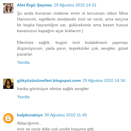
Afet Ergü Şaşmaz
29 Ağustos 2010 14:31
Şu anda kıvranan mideme emin ol tercuman oldun Mine
Hanımcım, egelilerin sevdasıdır incir ve ceviz, ama tarçına
bir başka hayranlığım var, gülüceksiniz ama bazen hususi
kavanozun kapağını açar koklarım:)
Ellerinize sağlık, bugün incir bulabilirsem yapmayı
düşünüyorum, yada yarın, teşekkürler çok, sevgiler, güzel
pazarlar.
Yanıtla
gökyüzününelleri.blogspot.com
29 Ağustos 2010 14:34
harika görünüyor elinize sağlık sevgiler
Yanıtla
kalpkurabiye
30 Ağustos 2010 11:40
Ablacığımm..
incir ve ceviz ikilisi çok çookk hoşuma gitti..