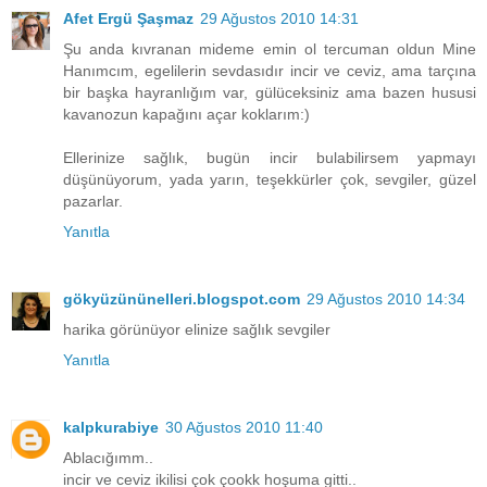
Afet Ergü Şaşmaz
29 Ağustos 2010 14:31
Şu anda kıvranan mideme emin ol tercuman oldun Mine
Hanımcım, egelilerin sevdasıdır incir ve ceviz, ama tarçına
bir başka hayranlığım var, gülüceksiniz ama bazen hususi
kavanozun kapağını açar koklarım:)
Ellerinize sağlık, bugün incir bulabilirsem yapmayı
düşünüyorum, yada yarın, teşekkürler çok, sevgiler, güzel
pazarlar.
Yanıtla
gökyüzününelleri.blogspot.com
29 Ağustos 2010 14:34
harika görünüyor elinize sağlık sevgiler
Yanıtla
kalpkurabiye
30 Ağustos 2010 11:40
Ablacığımm..
incir ve ceviz ikilisi çok çookk hoşuma gitti..