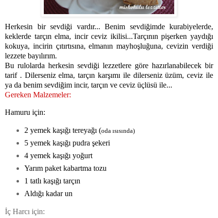
Herkesin bir sevdiği vardır... Benim sevdiğimde kurabiyelerde,
keklerde tarçın elma, incir ceviz ikilisi...Tarçının pişerken yaydığı
kokuya, incirin çıtırtısına, elmanın mayhoşluğuna, cevizin verdiği
lezzete bayılırım.
Bu rulolarda herkesin sevdiği lezzetlere göre hazırlanabilecek bir
tarif . Dilerseniz elma, tarçın karşımı ile dilerseniz üzüm, ceviz ile
ya da benim sevdiğim incir, tarçın ve ceviz üçlüsü ile...
Gereken Malzemeler:
Hamuru için:
2 yemek kaşığı tereyağı (
oda ısısında)
5 yemek kaşığı pudra şekeri
4 yemek kaşığı yoğurt
Yarım paket kabartma tozu
1 tatlı kaşığı tarçın
Aldığı kadar un
İç Harcı için: