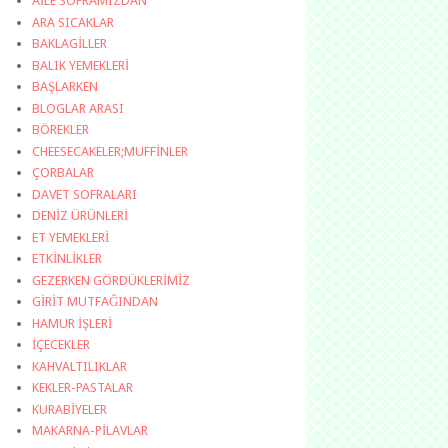
AİLE SOFRAMIZDAN
ARA SICAKLAR
BAKLAGİLLER
BALIK YEMEKLERİ
BAŞLARKEN
BLOGLAR ARASI
BÖREKLER
CHEESECAKELER;MUFFİNLER
ÇORBALAR
DAVET SOFRALARI
DENİZ ÜRÜNLERİ
ET YEMEKLERİ
ETKİNLİKLER
GEZERKEN GÖRDÜKLERİMİZ
GİRİT MUTFAĞINDAN
HAMUR İŞLERİ
İÇECEKLER
KAHVALTILIKLAR
KEKLER-PASTALAR
KURABİYELER
MAKARNA-PİLAVLAR