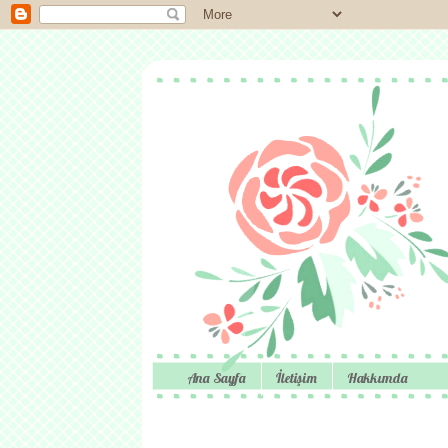
Ana Sayfa
İletişim
Hakkımda