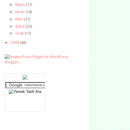
►
Mayıs
(11)
►
Nisan
(14)
►
Mart
(21)
►
Şubat
(23)
►
Ocak
(17)
►
2009
(40)