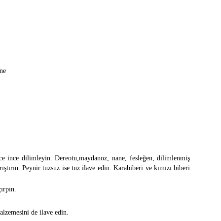
ane
nce ince dilimleyin. Dereotu,maydanoz, nane, fesleğen, dilimlenmiş
rıştırın. Peynir tuzsuz ise tuz ilave edin. Karabiberi ve kımızı biberi
ırpın.
.
alzemesini de ilave edin.