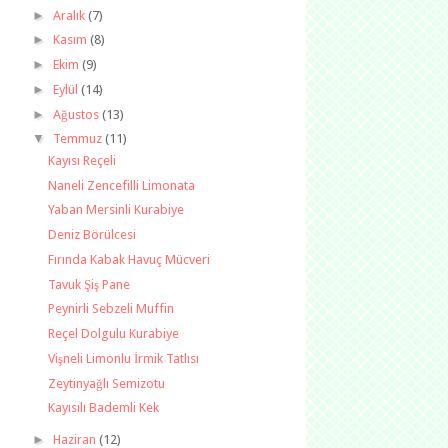
►
Aralık
(7)
►
Kasım
(8)
►
Ekim
(9)
►
Eylül
(14)
►
Ağustos
(13)
▼
Temmuz
(11)
Kayısı Reçeli
Naneli Zencefilli Limonata
Yaban Mersinli Kurabiye
Deniz Börülcesi
Fırında Kabak Havuç Mücveri
Tavuk Şiş Pane
Peynirli Sebzeli Muffin
Reçel Dolgulu Kurabiye
Vişneli Limonlu İrmik Tatlısı
Zeytinyağlı Semizotu
Kayısılı Bademli Kek
►
Haziran
(12)