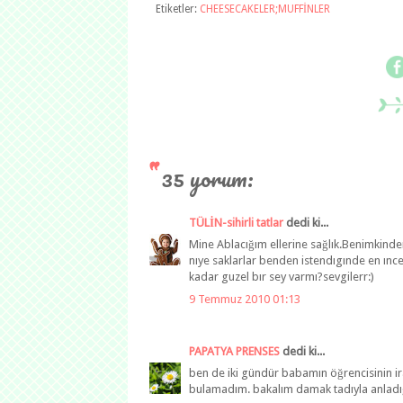
Etiketler:
CHEESECAKELER;MUFFİNLER
35 yorum:
TÜLİN-sihirli tatlar
dedi ki...
Mine Ablacığım ellerine sağlık.Benimkind
nıye saklarlar benden istendıgınde en ınce
kadar guzel bır sey varmı?sevgilerr:)
9 Temmuz 2010 01:13
PAPATYA PRENSES
dedi ki...
ben de iki gündür babamın öğrencisinin ira
bulamadım. bakalım damak tadıyla anladığ