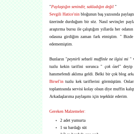
"
Paylaştığın senindir, sakladığın değil
"
Sevgili Hatice'nin
bloğunun baş yazısında paylaşt
üzerinde durduğum bir söz. Nasıl sevinçler paylaş
araştırma bursu ile çalıştığım yıllarda her odanı
odasına girdiğim zaman fark etmiştim. " Bizde 
edememiştim.
Bunların "
peynirli sebzeli muffinle ne ilgisi mi
" v
tuzlu kekin tarifini sorunca "
çok özel"
deyip
hanımefendi aklıma geldi. Belki bir çok blog ark
Birsel'in
tuzlu kek tariflerini görmüştüm. Onlar
toplantısında servisi kolay olsun diye muffin kalıp
Arkadaşlarıma paylaşımı için teşekkür ederim.
Gereken Malzemeler:
2 adet yumurta
1 su bardağı süt