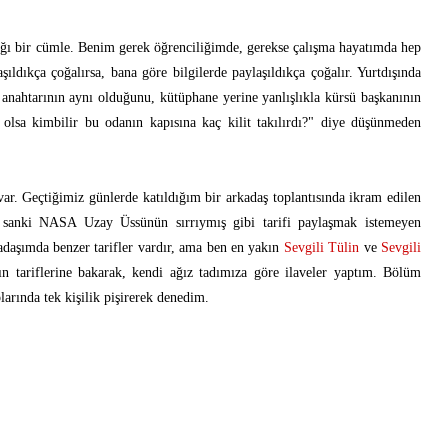
ığı bir cümle. Benim gerek öğrenciliğimde, gerekse çalışma hayatımda hep
ıldıkça çoğalırsa, bana göre bilgilerde paylaşıldıkça çoğalır. Yurtdışında
n anahtarının aynı olduğunu, kütüphane yerine yanlışlıkla kürsü başkanının
olsa kimbilir bu odanın kapısına kaç kilit takılırdı?" diye düşünmeden
ar. Geçtiğimiz günlerde katıldığım bir arkadaş toplantısında ikram edilen
 sanki NASA Uzay Üssünün sırrıymış gibi tarifi paylaşmak istemeyen
adaşımda benzer tarifler vardır, ama ben en yakın
Sevgili Tülin
ve
Sevgili
ın tariflerine bakarak, kendi ağız tadımıza göre ilaveler yaptım. Bölüm
larında tek kişilik pişirerek denedim.