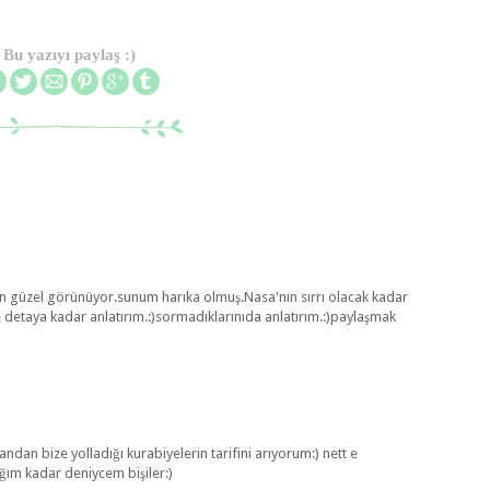
Bu yazıyı paylaş :)
en güzel görünüyor.sunum harıka olmuş.Nasa'nın sırrı olacak kadar
 detaya kadar anlatırım.:)sormadıklarınıda anlatırım.:)paylaşmak
ndan bize yolladığı kurabiyelerin tarifini arıyorum:) nett e
ım kadar deniycem bişiler:)