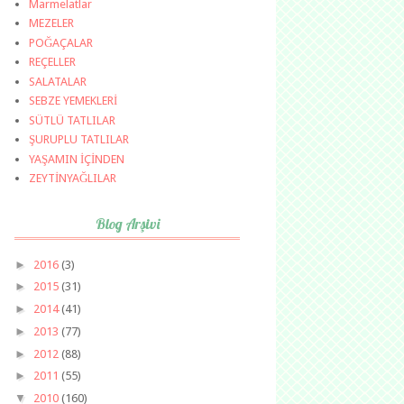
Marmelatlar
MEZELER
POĞAÇALAR
REÇELLER
SALATALAR
SEBZE YEMEKLERİ
SÜTLÜ TATLILAR
ŞURUPLU TATLILAR
YAŞAMIN İÇİNDEN
ZEYTİNYAĞLILAR
Blog Arşivi
►
2016
(3)
►
2015
(31)
►
2014
(41)
►
2013
(77)
►
2012
(88)
►
2011
(55)
▼
2010
(160)