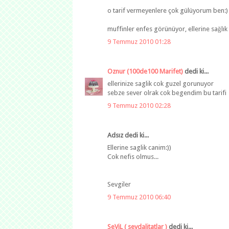
o tarif vermeyenlere çok gülüyorum ben:)
muffinler enfes görünüyor, ellerine sağlık t
9 Temmuz 2010 01:28
Oznur (100de100 Marifet)
dedi ki...
ellerinize saglik cok guzel gorunuyor
sebze sever olrak cok begendim bu tarifi
9 Temmuz 2010 02:28
Adsız dedi ki...
Ellerine saglik canim:))
Cok nefis olmus...
Sevgiler
9 Temmuz 2010 06:40
SeViL ( sevdalitatlar )
dedi ki...