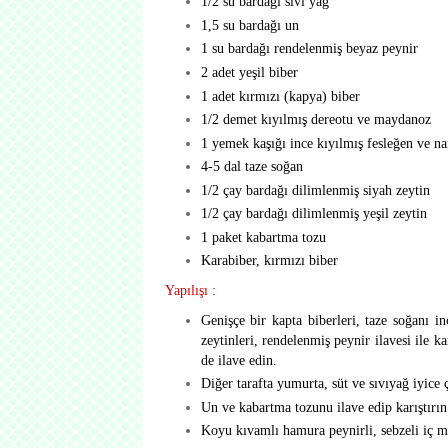
1/2 su bardağı sıvı yağ
1,5 su bardağı un
1 su bardağı rendelenmiş beyaz peynir
2 adet yeşil biber
1 adet kırmızı (kapya) biber
1/2 demet kıyılmış dereotu ve maydanoz
1 yemek kaşığı ince kıyılmış fesleğen ve n
4-5 dal taze soğan
1/2 çay bardağı dilimlenmiş siyah zeytin
1/2 çay bardağı dilimlenmiş yeşil zeytin
1 paket kabartma tozu
Karabiber, kırmızı biber
Yapılışı :
Genişçe bir kapta biberleri, taze soğanı i
zeytinleri, rendelenmiş peynir ilavesi ile ka
de ilave edin.
Diğer tarafta yumurta, süt ve sıvıyağ iyice ç
Un ve kabartma tozunu ilave edip karıştırın
Koyu kıvamlı hamura peynirli, sebzeli iç m