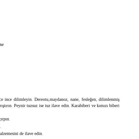
ane
nce ince dilimleyin. Dereotu,maydanoz, nane, fesleğen, dilimlenmiş
rıştırın. Peynir tuzsuz ise tuz ilave edin. Karabiberi ve kımızı biberi
ırpın.
.
alzemesini de ilave edin.