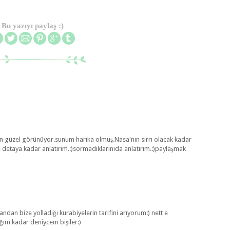
Bu yazıyı paylaş :)
en güzel görünüyor.sunum harıka olmuş.Nasa'nın sırrı olacak kadar
 detaya kadar anlatırım.:)sormadıklarınıda anlatırım.:)paylaşmak
ndan bize yolladığı kurabiyelerin tarifini arıyorum:) nett e
ım kadar deniycem bişiler:)