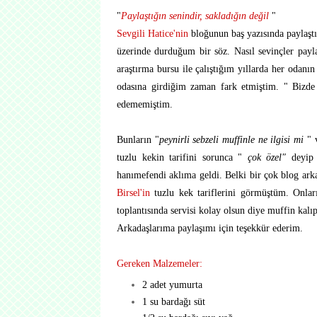
"
Paylaştığın senindir, sakladığın değil
"
Sevgili Hatice'nin
bloğunun baş yazısında paylaşt
üzerinde durduğum bir söz. Nasıl sevinçler paylaş
araştırma bursu ile çalıştığım yıllarda her odanı
odasına girdiğim zaman fark etmiştim. " Bizde 
edememiştim.
Bunların "
peynirli sebzeli muffinle ne ilgisi mi
" v
tuzlu kekin tarifini sorunca "
çok özel"
deyip
hanımefendi aklıma geldi. Belki bir çok blog ark
Birsel'in
tuzlu kek tariflerini görmüştüm. Onlar
toplantısında servisi kolay olsun diye muffin kalıp
Arkadaşlarıma paylaşımı için teşekkür ederim.
Gereken Malzemeler:
2 adet yumurta
1 su bardağı süt