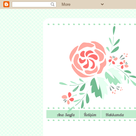
Ana Sayfa
İletişim
Hakkımda