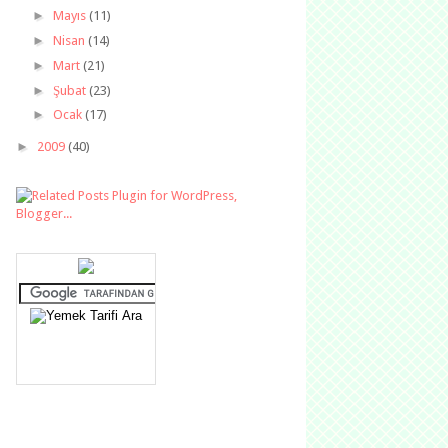
►
Mayıs
(11)
►
Nisan
(14)
►
Mart
(21)
►
Şubat
(23)
►
Ocak
(17)
►
2009
(40)