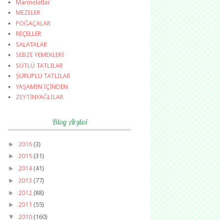
Marmelatlar
MEZELER
POĞAÇALAR
REÇELLER
SALATALAR
SEBZE YEMEKLERİ
SÜTLÜ TATLILAR
ŞURUPLU TATLILAR
YAŞAMIN İÇİNDEN
ZEYTİNYAĞLILAR
Blog Arşivi
►
2016
(3)
►
2015
(31)
►
2014
(41)
►
2013
(77)
►
2012
(88)
►
2011
(55)
▼
2010
(160)