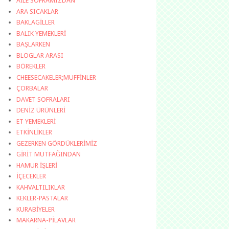
AİLE SOFRAMIZDAN
ARA SICAKLAR
BAKLAGİLLER
BALIK YEMEKLERİ
BAŞLARKEN
BLOGLAR ARASI
BÖREKLER
CHEESECAKELER;MUFFİNLER
ÇORBALAR
DAVET SOFRALARI
DENİZ ÜRÜNLERİ
ET YEMEKLERİ
ETKİNLİKLER
GEZERKEN GÖRDÜKLERİMİZ
GİRİT MUTFAĞINDAN
HAMUR İŞLERİ
İÇECEKLER
KAHVALTILIKLAR
KEKLER-PASTALAR
KURABİYELER
MAKARNA-PİLAVLAR