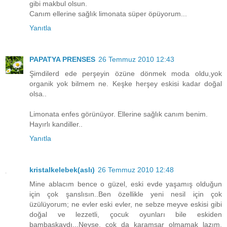
gibi makbul olsun.
Canım ellerine sağlık limonata süper öpüyorum...
Yanıtla
PAPATYA PRENSES
26 Temmuz 2010 12:43
Şimdilerd ede perşeyin özüne dönmek moda oldu,yok
organik yok bilmem ne. Keşke herşey eskisi kadar doğal
olsa..
Limonata enfes görünüyor. Ellerine sağlık canım benim.
Hayırlı kandiller..
Yanıtla
kristalkelebek(aslı)
26 Temmuz 2010 12:48
Mine ablacım bence o güzel, eski evde yaşamış olduğun
için çok şanslısın..Ben özellikle yeni nesil için çok
üzülüyorum; ne evler eski evler, ne sebze meyve eskisi gibi
doğal ve lezzetli, çocuk oyunları bile eskiden
bambaşkaydı...Neyse, çok da karamsar olmamak lazım.