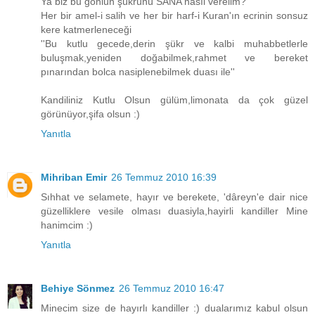
Ya biz bu gönlün şükrünü SANA nasıl verelim?
Her bir amel-i salih ve her bir harf-i Kuran'ın ecrinin sonsuz
kere katmerleneceği
''Bu kutlu gecede,derin şükr ve kalbi muhabbetlerle
buluşmak,yeniden doğabilmek,rahmet ve bereket
pınarından bolca nasiplenebilmek duası ile''
Kandiliniz Kutlu Olsun gülüm,limonata da çok güzel
görünüyor,şifa olsun :)
Yanıtla
Mihriban Emir
26 Temmuz 2010 16:39
Sıhhat ve selamete, hayır ve berekete, 'dâreyn'e dair nice
güzelliklere vesile olması duasiyla,hayirli kandiller Mine
hanimcim :)
Yanıtla
Behiye Sönmez
26 Temmuz 2010 16:47
Minecim size de hayırlı kandiller :) dualarımız kabul olsun