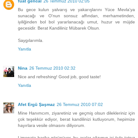
fuat gencal
26 Temmuz 2010 02:05
Bu gece kulun yalvarış ve yakarışlarını Yüce Mevla'ya
sunacağı ve O'nun sonsuz affından, merhametinden,
iyiliğinden bol bol yararlanacağı umut, huzur ve müjde
gecesidir. Berat Kandiliniz Mübarek Olsun.
Saygılarımla.
Yanıtla
Nina
26 Temmuz 2010 02:32
Nice and refreshing! Good job, good taste!
Yanıtla
Afet Ergü Şaşmaz
26 Temmuz 2010 07:02
Mine Hanımcım, ziyaretiniz ve geçmiş olsun dilekleriniz için
çok teşekkür ediyor, berat kandilinizi kutluyorum, hepimize
hayırlara vesile olmasını diliyorum.
Limonata harika görünüyor, bu aralar ağzımın içi öyle tatsız