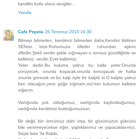
kandilin kutlu olsun,sevgiler....
Yanıtla
Cafe Pepela
26 Temmuz 2010 16:30
Bilmeyi bilmeden, kendimzi bilmeden daha,Kendini bildiren
SENsin bize.Ruhumuza üfledin ruhundan, aşkını
üfledin.Şekil verdin şekle sığmayan o sonsuz güzelliğinle ve
kalbimiz, verdin.Evet kalbimizi.
Yeter dedin.Bu kuluma yalnız bu kalbi yeter.Onunla
yürüyecek, onunla koşacak,onunla konuşacak ve hatta
onunla görecek ve bu kalp öyle bir kalptir ki O kalpte yalnız
ben olacağım,yere göğe sığmam,mü'min kulumun kalbine
sığarım.
Varlığında yok olduğumuz, varlığında kaybolduğumuz,
varlığında kendimizi bulduğumuzsun,
Bir değil, bin ömrümüz dahi olsa, bir gözümüzün şükrünü
bile veremeyecekse eğer, yaptıklarımız ve yapacaklarımız,
Söyle bize Ya Rabbi,