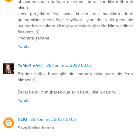
ablacımm mutlu haftalar dilerimm.. berat kandilin mübarek
olsun..
izmir gerçekten feci sıcak ki ben asıl sıcaklara denk
gelmemişim recep öyle söylüyor.. yine de ilk iki gece hiç
uyumadım sıcaktan klimalı yerdeyken güzelde klima gidince
felakettt..:))
limonata şahane..
Yanıtla
YeMeK vAkTi
26 Temmuz 2010 08:57
Ellerine sağlık buzz gibi bir limonata olsa şuan hiç fena
olmazdı:)
Berat kandilin mübarek duaların kabul olsun canım....
Yanıtla
NzlGl
26 Temmuz 2010 10:06
Sevgili Mina hanım