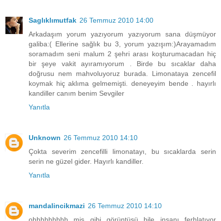
Saglıklımutfak
26 Temmuz 2010 14:00
Arkadaşım yorum yazıyorum yazıyorum sana düşmüyor
galiba:( Ellerine sağlık bu 3, yorum yazışım:)Arayamadım
soramadım seni malum 2 şehri arası koşturumacadan hiç
bir şeye vakit ayıramıyorum . Birde bu sıcaklar daha
doğrusu nem mahvoluyoruz burada. Limonataya zencefil
koymak hiç aklıma gelmemişti. deneyeyim bende . hayırlı
kandiller canım benim Sevgiler
Yanıtla
Unknown
26 Temmuz 2010 14:10
Çokta severim zencefilli limonatayı, bu sıcaklarda serin
serin ne güzel gider. Hayırlı kandiller.
Yanıtla
mandalincikmazi
26 Temmuz 2010 14:10
ohhhhhhhhh mis gibi görüntüsü bile insanı ferhlatıyor