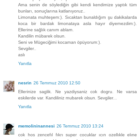
Ama senin de söylediğin gibi kendi kendimize yaptık tüm
bunları, sonuçlarına katlanıyoruz..
Limonata muhteşem:). Sıcaktan bunaldığım şu dakikalarda
koca bir bardak limonataya asla hayır diyemezdim:).
Ellerine sağlık canım ablam.
Kandilin mübarek olsun.
Seni ve Mügeciğimi kocaman öpüyorum:).
Sevgiler..
aslı
Yanıtla
nesrin
26 Temmuz 2010 12:50
Ellerinize saglik. Ne yazdiysaniz cok dogru. Ne varsa
eskilerde var. Kandiliniz mubarek olsun. Sevgiler...
Yanıtla
memolininannesi
26 Temmuz 2010 13:24
cok hos zencefıl fıkrı super cocuklar ıcın ozellıkle elıne