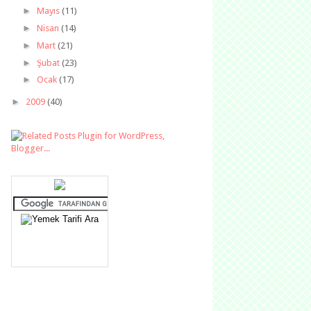
►
Mayıs
(11)
►
Nisan
(14)
►
Mart
(21)
►
Şubat
(23)
►
Ocak
(17)
►
2009
(40)