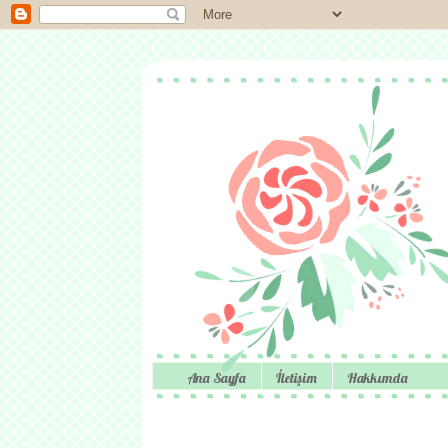
Ana Sayfa
İletişim
Hakkımda