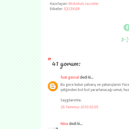
Hazırlayan:
Miskokulu Lezzetler
Etiketler:
İÇECEKLER
41 yorum:
fuat gencal
dedi ki...
Bu gece kulun yalvarış ve yakarışlarını Y
iyiliğinden bol bol yararlanacağı umut, hu
Saygılarımla.
26 Temmuz 2010 02:05
Nina
dedi ki...