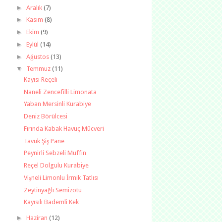
►
Aralık
(7)
►
Kasım
(8)
►
Ekim
(9)
►
Eylül
(14)
►
Ağustos
(13)
▼
Temmuz
(11)
Kayısı Reçeli
Naneli Zencefilli Limonata
Yaban Mersinli Kurabiye
Deniz Börülcesi
Fırında Kabak Havuç Mücveri
Tavuk Şiş Pane
Peynirli Sebzeli Muffin
Reçel Dolgulu Kurabiye
Vişneli Limonlu İrmik Tatlısı
Zeytinyağlı Semizotu
Kayısılı Bademli Kek
►
Haziran
(12)