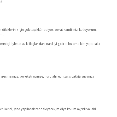
e!
dilekleriniz için çok teşekkür ediyor, berat kandilinizi kutluyorum,
um.
 içi öyle tatsız ki ilaçlar dan, nasıl iyi gelirdi bu ama kim yapacak:(
geçmişinize, bereketi evinize, nuru ahiretinize, sıcaklığı yuvanıza
ükendi, yine yapılacak rendeleyeceğim diye kolum ağrıdı vallahi!