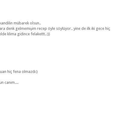
kandilin mübarek olsun..
klara denk gelmemişim recep öyle söylüyor.. yine de ilk iki gece hiç
e klima gidince felakettt..:))
 şuan hiç fena olmazdı:)
n canım....