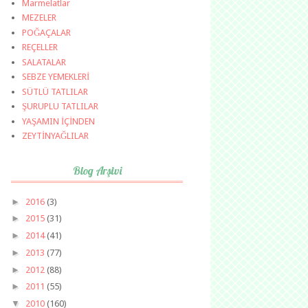
Marmelatlar
MEZELER
POĞAÇALAR
REÇELLER
SALATALAR
SEBZE YEMEKLERİ
SÜTLÜ TATLILAR
ŞURUPLU TATLILAR
YAŞAMIN İÇİNDEN
ZEYTİNYAĞLILAR
Blog Arşivi
►
2016
(3)
►
2015
(31)
►
2014
(41)
►
2013
(77)
►
2012
(88)
►
2011
(55)
▼
2010
(160)