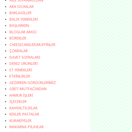
AİLE SOFRAMIZDAN
ARA SICAKLAR
BAKLAGİLLER
BALIK YEMEKLERİ
BAŞLARKEN
BLOGLAR ARASI
BÖREKLER
CHEESECAKELER;MUFFİNLER
ÇORBALAR
DAVET SOFRALARI
DENİZ ÜRÜNLERİ
ET YEMEKLERİ
ETKİNLİKLER
GEZERKEN GÖRDÜKLERİMİZ
GİRİT MUTFAĞINDAN
HAMUR İŞLERİ
İÇECEKLER
KAHVALTILIKLAR
KEKLER-PASTALAR
KURABİYELER
MAKARNA-PİLAVLAR