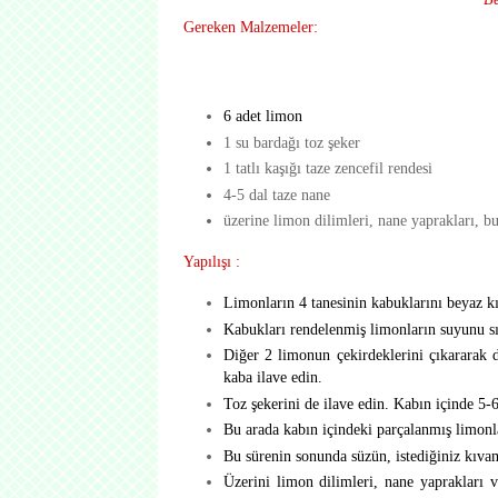
Gereken Malzemeler:
6 adet limon
1 su bardağı toz şeker
1 tatlı kaşığı taze zencefil rendesi
4-5 dal taze nane
üzerine limon dilimleri, nane yaprakları, bu
Yapılışı :
Limonların 4 tanesinin kabuklarını beyaz kı
Kabukları rendelenmiş limonların suyunu sı
Diğer 2 limonun çekirdeklerini çıkararak d
kaba ilave edin.
Toz şekerini de ilave edin. Kabın içinde 5-6
Bu arada kabın içindeki parçalanmış limonla
Bu sürenin sonunda süzün, istediğiniz kıvamd
Üzerini limon dilimleri, nane yaprakları 