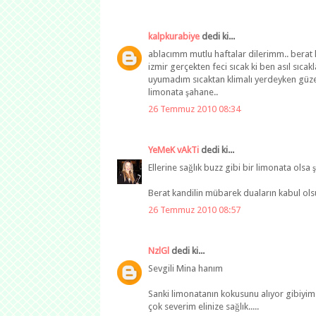
kalpkurabiye
dedi ki...
ablacımm mutlu haftalar dilerimm.. berat 
izmir gerçekten feci sıcak ki ben asıl sıca
uyumadım sıcaktan klimalı yerdeyken güzeld
limonata şahane..
26 Temmuz 2010 08:34
YeMeK vAkTi
dedi ki...
Ellerine sağlık buzz gibi bir limonata olsa
Berat kandilin mübarek duaların kabul olsu
26 Temmuz 2010 08:57
NzlGl
dedi ki...
Sevgili Mina hanım
Sanki limonatanın kokusunu alıyor gibiyim
çok severim elinize sağlık.....