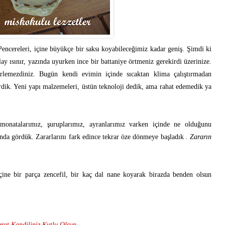
cereleri, içine büyükçe bir saksı koyabileceğimiz kadar geniş. Şimdi ki
lay ısınır, yazında uyurken ince bir battaniye örtmeniz gerekirdi üzerinize.
lemezdiniz. Bugün kendi evimin içinde sıcaktan klima çalıştırmadan
rdik. Yeni yapı malzemeleri, üstün teknoloji dedik, ama rahat edemedik ya
limonatalarımız, şuruplarımız, ayranlarımız varken içinde ne olduğunu
arında gördük. Zararlarını fark edince tekrar öze dönmeye başladık
. Zararın
çine bir parça zencefil, bir kaç dal nane koyarak birazda benden olsun
rat Kandiliniz Kutlu Olsun