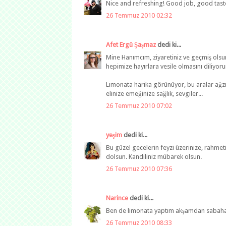
Nice and refreshing! Good job, good tast
26 Temmuz 2010 02:32
Afet Ergü Şaşmaz
dedi ki...
Mine Hanımcım, ziyaretiniz ve geçmiş olsun 
hepimize hayırlara vesile olmasını diliyor
Limonata harika görünüyor, bu aralar ağzımın
elinize emeğinize sağlık, sevgiler...
26 Temmuz 2010 07:02
yeşim
dedi ki...
Bu güzel gecelerin feyzi üzerinize, rahmeti 
dolsun. Kandiliniz mübarek olsun.
26 Temmuz 2010 07:36
Narince
dedi ki...
Ben de limonata yaptım akşamdan sabaha t
26 Temmuz 2010 08:33