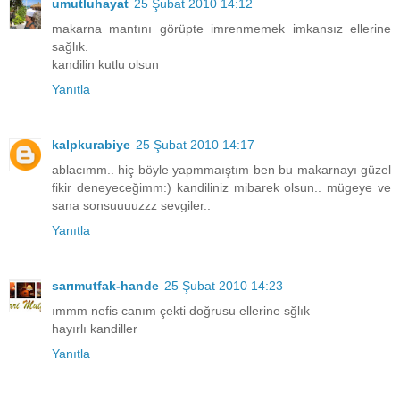
umutluhayat
25 Şubat 2010 14:12
makarna mantını görüpte imrenmemek imkansız ellerine
sağlık.
kandilin kutlu olsun
Yanıtla
kalpkurabiye
25 Şubat 2010 14:17
ablacımm.. hiç böyle yapmmaıştım ben bu makarnayı güzel
fikir deneyeceğimm:) kandiliniz mibarek olsun.. mügeye ve
sana sonsuuuuzzz sevgiler..
Yanıtla
sarımutfak-hande
25 Şubat 2010 14:23
ımmm nefis canım çekti doğrusu ellerine sğlık
hayırlı kandiller
Yanıtla