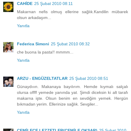
CAHİDE
25 Şubat 2010 08:11
Makarnan nefis olmuş ellerine sağlık.Kandilin mübarek
olsun arkadaşım...
Yanıtla
Federica Simoni
25 Şubat 2010 08:32
che buona la pasta!! mmmm...
Yanıtla
ARZU - ENGÜZELTATLAR
25 Şubat 2010 08:51
Günaydııın. Makanaya bayılırım. Hemde kıymalı salçalı
olursa offff yemede yanında yat. Şimdi diceksin ki alt tarafı
makarna işte. Olsun benim en sevdiğim yemek. Hergün
bıkmadan yerim. Ellerinize sağlık. Sevgiler...
Yanıtla
CEMİLECE LEZZETLER(CEMİLE OKŞAR)
25 Şubat 2010