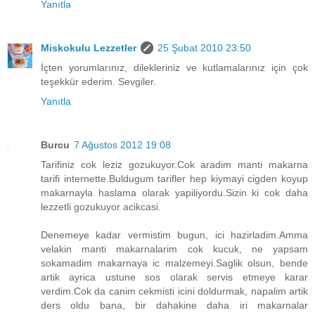
Yanıtla
Miskokulu Lezzetler
25 Şubat 2010 23:50
İçten yorumlarınız, dilekleriniz ve kutlamalarınız için çok
teşekkür ederim. Sevgiler.
Yanıtla
Burcu
7 Ağustos 2012 19:08
Tarifiniz cok leziz gozukuyor.Cok aradim manti makarna
tarifi internette.Buldugum tarifler hep kiymayi cigden koyup
makarnayla haslama olarak yapiliyordu.Sizin ki cok daha
lezzetli gozukuyor acikcasi.
Denemeye kadar vermistim bugun, ici hazirladim.Amma
velakin manti makarnalarim cok kucuk, ne yapsam
sokamadim makarnaya ic malzemeyi.Saglik olsun, bende
artik ayrica ustune sos olarak servis etmeye karar
verdim.Cok da canim cekmisti icini doldurmak, napalim artik
ders oldu bana, bir dahakine daha iri makarnalar