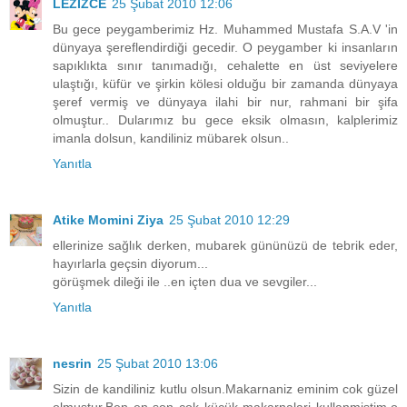
LEZİZCE
25 Şubat 2010 12:06
Bu gece peygamberimiz Hz. Muhammed Mustafa S.A.V 'in
dünyaya şereflendirdiği gecedir. O peygamber ki insanların
sapıklıkta sınır tanımadığı, cehalette en üst seviyelere
ulaştığı, küfür ve şirkin kölesi olduğu bir zamanda dünyaya
şeref vermiş ve dünyaya ilahi bir nur, rahmani bir şifa
olmuştur.. Dularımız bu gece eksik olmasın, kalplerimiz
imanla dolsun, kandiliniz mübarek olsun..
Yanıtla
Atike Momini Ziya
25 Şubat 2010 12:29
ellerinize sağlık derken, mubarek gününüzü de tebrik eder,
hayırlarla geçsin diyorum...
görüşmek dileği ile ..en içten dua ve sevgiler...
Yanıtla
nesrin
25 Şubat 2010 13:06
Sizin de kandiliniz kutlu olsun.Makarnaniz eminim cok güzel