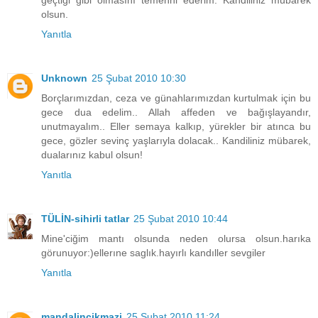
geçtiği gibi olmasını temenni ederim. Kandiliniz mübarek
olsun.
Yanıtla
Unknown
25 Şubat 2010 10:30
Borçlarımızdan, ceza ve günahlarımızdan kurtulmak için bu
gece dua edelim.. Allah affeden ve bağışlayandır,
unutmayalım.. Eller semaya kalkıp, yürekler bir atınca bu
gece, gözler sevinç yaşlarıyla dolacak.. Kandiliniz mübarek,
dualarınız kabul olsun!
Yanıtla
TÜLİN-sihirli tatlar
25 Şubat 2010 10:44
Mine'ciğim mantı olsunda neden olursa olsun.harıka
görunuyor:)ellerıne saglık.hayırlı kandıller sevgiler
Yanıtla
mandalincikmazi
25 Şubat 2010 11:24