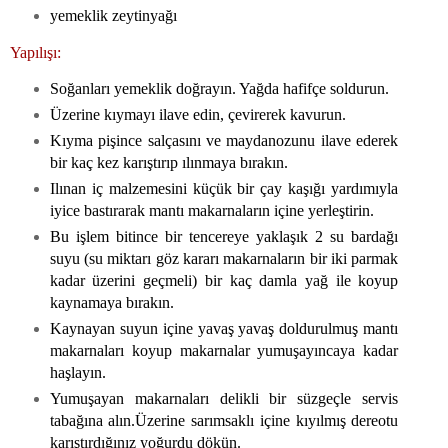
yemeklik zeytinyağı
Yapılışı:
Soğanları yemeklik doğrayın. Yağda hafifçe soldurun.
Üzerine kıymayı ilave edin, çevirerek kavurun.
Kıyma pişince salçasını ve maydanozunu ilave ederek
bir kaç kez karıştırıp ılınmaya bırakın.
Ilınan iç malzemesini küçük bir çay kaşığı yardımıyla
iyice bastırarak mantı makarnaların içine yerleştirin.
Bu işlem bitince bir tencereye yaklaşık 2 su bardağı
suyu (su miktarı göz kararı makarnaların bir iki parmak
kadar üzerini geçmeli) bir kaç damla yağ ile koyup
kaynamaya bırakın.
Kaynayan suyun içine yavaş yavaş doldurulmuş mantı
makarnaları koyup makarnalar yumuşayıncaya kadar
haşlayın.
Yumuşayan makarnaları delikli bir süzgeçle servis
tabağına alın.Üzerine sarımsaklı içine kıyılmış dereotu
karıştırdığınız yoğurdu dökün.