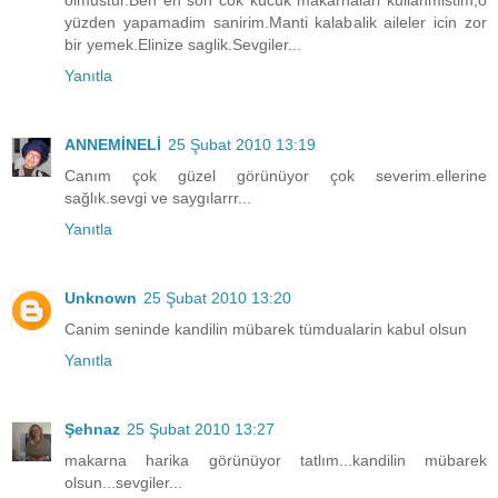
olmustur.Ben en son cok kücük makarnalari kullanmistim,o
yüzden yapamadim sanirim.Manti kalabalik aileler icin zor
bir yemek.Elinize saglik.Sevgiler...
Yanıtla
ANNEMİNELİ
25 Şubat 2010 13:19
Canım çok güzel görünüyor çok severim.ellerine
sağlık.sevgi ve saygılarrr...
Yanıtla
Unknown
25 Şubat 2010 13:20
Canim seninde kandilin mübarek tümdualarin kabul olsun
Yanıtla
Şehnaz
25 Şubat 2010 13:27
makarna harika görünüyor tatlım...kandilin mübarek
olsun...sevgiler...