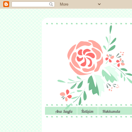
Ana Sayfa
İletişim
Hakkımda