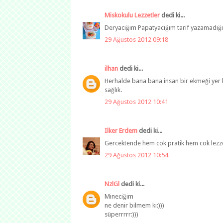
Miskokulu Lezzetler
dedi ki...
Deryacığım Papatyacığım tarif yazamadığım
29 Ağustos 2012 09:18
ilhan
dedi ki...
Herhalde bana bana insan bir ekmeği yer bun
sağlık.
29 Ağustos 2012 10:41
Ilker Erdem
dedi ki...
Gercektende hem cok pratik hem cok lezze
29 Ağustos 2012 10:54
NzlGl
dedi ki...
Mineciğim
ne denir bilmem ki:)))
süperrrrr:)))