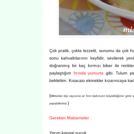
Çok pratik, çokta lezzetli, sunumu da çok h
sonu kahvaltılarının keyfidir, sevilerek y
doğranmış bir kaç kırmızı biber ile renkle
paylaştığım
fırında yumurta
gibi. Tulum pey
beklettim. Kısacası ekmekler kızarıncaya kada
(
Miktarları kişi sayısına ve fırın kabınızın büyüklüğüne göre a
)
yapabilirsiniz.
Gereken Malzemeler :
Yarım kangal sucuk