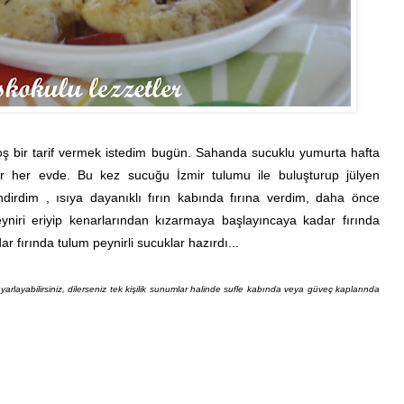
oş bir tarif vermek istedim bugün. Sahanda sucuklu yumurta hafta
enir her evde. Bu kez sucuğu İzmir tulumu ile buluşturup jülyen
ndirdim , ısıya dayanıklı fırın kabında fırına verdim, daha önce
niri eriyip kenarlarından kızarmaya başlayıncaya kadar fırında
r fırında tulum peynirli sucuklar hazırdı...
yarlayabilirsiniz, dilerseniz tek kişilik sunumlar halinde sufle kabında veya güveç kaplarında