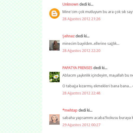
Unknown
dedi ki...
Mine'cim çok mutluyum bu ara çok sık sayfa
28 Ağustos 2012 21:26
Şehnaz
dedi ki...
minecim bayıldım..ellerine sağlık...
28 Ağustos 2012 22:20
PAPATYA PRENSES
dedi ki...
Ablacım şaşkınlık içindeyim, maşallah bu ne
O tabağa kızarmış ekmekleri bana bana... o
28 Ağustos 2012 22:48
*mehtap
dedi ki...
sabaha yapsammı acaba?kokusu buraya kad
29 Ağustos 2012 00:27