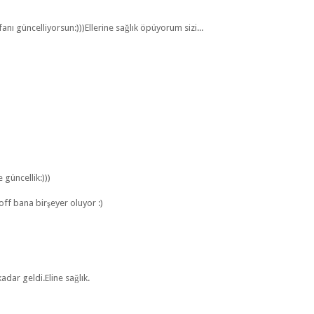
nı güncelliyorsun:)))Ellerine sağlık öpüyorum sizi...
 güncellik:)))
ff bana birşeyer oluyor :)
ar geldi.Eline sağlık.