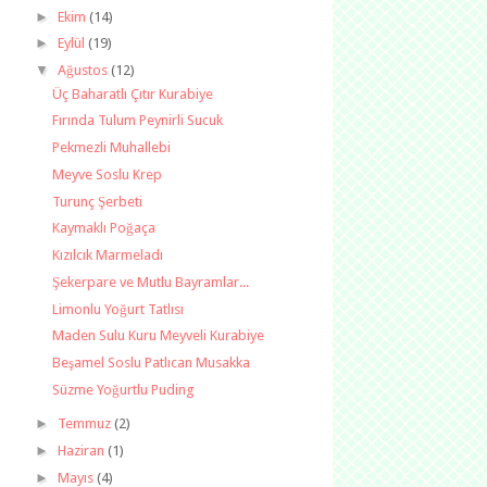
►
Ekim
(14)
►
Eylül
(19)
▼
Ağustos
(12)
Üç Baharatlı Çıtır Kurabiye
Fırında Tulum Peynirli Sucuk
Pekmezli Muhallebi
Meyve Soslu Krep
Turunç Şerbeti
Kaymaklı Poğaça
Kızılcık Marmeladı
Şekerpare ve Mutlu Bayramlar...
Limonlu Yoğurt Tatlısı
Maden Sulu Kuru Meyveli Kurabiye
Beşamel Soslu Patlıcan Musakka
Süzme Yoğurtlu Puding
►
Temmuz
(2)
►
Haziran
(1)
►
Mayıs
(4)