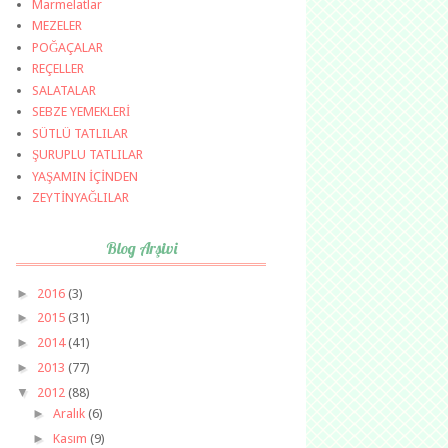
Marmelatlar
MEZELER
POĞAÇALAR
REÇELLER
SALATALAR
SEBZE YEMEKLERİ
SÜTLÜ TATLILAR
ŞURUPLU TATLILAR
YAŞAMIN İÇİNDEN
ZEYTİNYAĞLILAR
Blog Arşivi
►
2016
(3)
►
2015
(31)
►
2014
(41)
►
2013
(77)
▼
2012
(88)
►
Aralık
(6)
►
Kasım
(9)