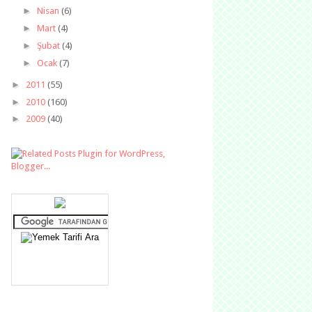
►
Nisan
(6)
►
Mart
(4)
►
Şubat
(4)
►
Ocak
(7)
►
2011
(55)
►
2010
(160)
►
2009
(40)