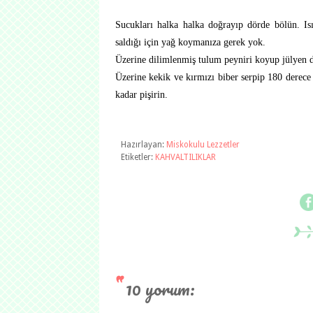
Sucukları halka halka doğrayıp dörde bölün. Isı
saldığı için yağ koymanıza gerek yok.
Üzerine dilimlenmiş tulum peyniri koyup jülyen do
Üzerine kekik ve kırmızı biber serpip 180 derece ı
kadar pişirin.
Hazırlayan:
Miskokulu Lezzetler
Etiketler:
KAHVALTILIKLAR
10 yorum: