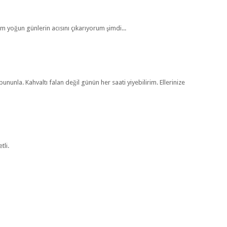
 yoğun günlerin acısını çıkarıyorum şimdi...
unla. Kahvaltı falan değil günün her saati yiyebilirim. Ellerinize
tli.