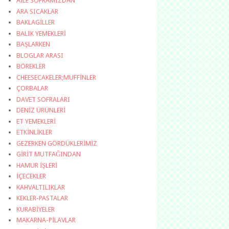
AİLE SOFRAMIZDAN
ARA SICAKLAR
BAKLAGİLLER
BALIK YEMEKLERİ
BAŞLARKEN
BLOGLAR ARASI
BÖREKLER
CHEESECAKELER;MUFFİNLER
ÇORBALAR
DAVET SOFRALARI
DENİZ ÜRÜNLERİ
ET YEMEKLERİ
ETKİNLİKLER
GEZERKEN GÖRDÜKLERİMİZ
GİRİT MUTFAĞINDAN
HAMUR İŞLERİ
İÇECEKLER
KAHVALTILIKLAR
KEKLER-PASTALAR
KURABİYELER
MAKARNA-PİLAVLAR