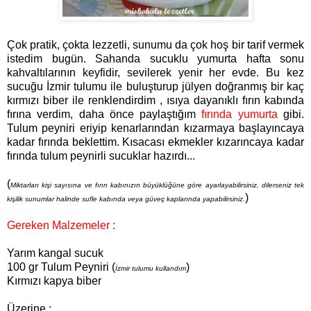
Çok pratik, çokta lezzetli, sunumu da çok hoş bir tarif vermek
istedim bugün. Sahanda sucuklu yumurta hafta sonu
kahvaltılarının keyfidir, sevilerek yenir her evde. Bu kez
sucuğu İzmir tulumu ile buluşturup jülyen doğranmış bir kaç
kırmızı biber ile renklendirdim , ısıya dayanıklı fırın kabında
fırına verdim, daha önce paylaştığım
fırında yumurta
gibi.
Tulum peyniri eriyip kenarlarından kızarmaya başlayıncaya
kadar fırında beklettim. Kısacası ekmekler kızarıncaya kadar
fırında tulum peynirli sucuklar hazırdı...
(
Miktarları kişi sayısına ve fırın kabınızın büyüklüğüne göre ayarlayabilirsiniz, dilerseniz tek
)
kişilik sunumlar halinde sufle kabında veya güveç kaplarında yapabilirsiniz.
Gereken Malzemeler :
Yarım kangal sucuk
100 gr Tulum Peyniri (
)
İzmir tulumu kullandım
Kırmızı kapya biber
Üzerine :