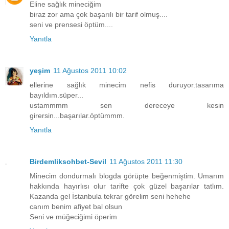
Eline sağlık mineciğim
biraz zor ama çok başarılı bir tarif olmuş....
seni ve prensesi öptüm....
Yanıtla
yeşim
11 Ağustos 2011 10:02
ellerine sağlık minecim nefis duruyor.tasarıma
bayıldım.süper...
ustammmm sen dereceye kesin
girersin...başarılar.öptümmm.
Yanıtla
Birdemliksohbet-Sevil
11 Ağustos 2011 11:30
Minecim dondurmalı blogda görüpte beğenmiştim. Umarım
hakkında hayırlısı olur tarifte çok güzel başarılar tatlım.
Kazanda gel İstanbula tekrar görelim seni hehehe
canım benim afiyet bal olsun
Seni ve müğeciğimi öperim