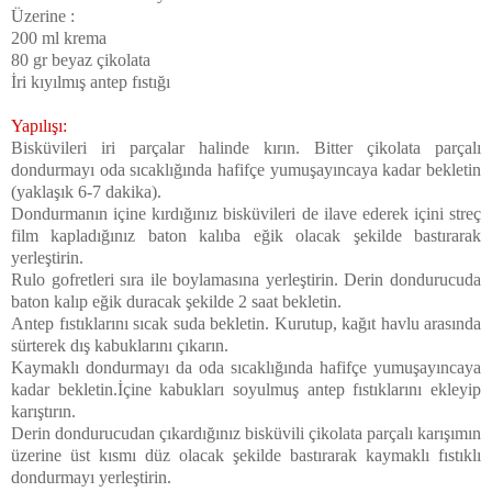
Üzerine :
200 ml krema
80 gr beyaz çikolata
İri kıyılmış antep fıstığı
Yapılışı:
Bisküvileri iri parçalar halinde kırın. Bitter çikolata parçalı
dondurmayı oda sıcaklığında hafifçe yumuşayıncaya kadar bekletin
(yaklaşık 6-7 dakika).
Dondurmanın içine kırdığınız bisküvileri de ilave ederek içini streç
film kapladığınız baton kalıba eğik olacak şekilde bastırarak
yerleştirin.
Rulo gofretleri sıra ile boylamasına yerleştirin. Derin dondurucuda
baton kalıp eğik duracak şekilde 2 saat bekletin.
Antep fıstıklarını sıcak suda bekletin. Kurutup, kağıt havlu arasında
sürterek dış kabuklarını çıkarın.
Kaymaklı dondurmayı da oda sıcaklığında hafifçe yumuşayıncaya
kadar bekletin.İçine kabukları soyulmuş antep fıstıklarını ekleyip
karıştırın.
Derin dondurucudan çıkardığınız bisküvili çikolata parçalı karışımın
üzerine üst kısmı düz olacak şekilde bastırarak kaymaklı fıstıklı
dondurmayı yerleştirin.