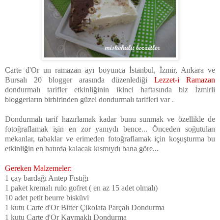
Carte d'Or un ramazan ayı boyunca İstanbul, İzmir, Ankara ve
Bursalı 20 blogger arasında düzenlediği
Lezzet-i Ramazan
dondurmalı tarifler etkinliğinin ikinci haftasında biz İzmirli
bloggerların birbirinden güzel dondurmalı tarifleri var .
Dondurmalı tarif hazırlamak kadar bunu sunmak ve özellikle de
fotoğraflamak işin en zor yanıydı bence... Önceden soğutulan
mekanlar, tabaklar ve erimeden fotoğraflamak için koşuşturma bu
etkinliğin en hatırda kalacak kısmıydı bana göre...
Gereken Malzemeler:
1 çay bardağı Antep Fıstığı
1 paket kremalı rulo gofret ( en az 15 adet olmalı)
10 adet petit beurre bisküvi
1 kutu Carte d'Or Bitter Çikolata Parçalı Dondurma
1 kutu Carte d'Or Kaymaklı Dondurma