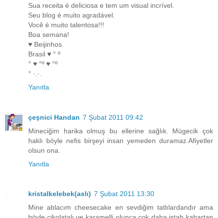
Sua receita é deliciosa e tem um visual incrível.
Seu blog é muito agradável.
Você é muito talentosa!!!
Boa semana!
♥ Beijinhos.
Brasil ♥ ° º
° ♥ °º ♥ °º
° ·.·.
Yanıtla
çeşnici Handan
7 Şubat 2011 09:42
Mineciğim harika olmuş bu ellerine sağlık. Mügecik çok
haklı böyle nefis birşeyi insan yemeden duramaz.Afiyetler
olsun ona.
Yanıtla
kristalkelebek(aslı)
7 Şubat 2011 13:30
Mine ablacım cheesecake en sevdiğim tatlılardandır ama
böyle çikolatalı ve karamelli olunca çok daha iştah kabartan