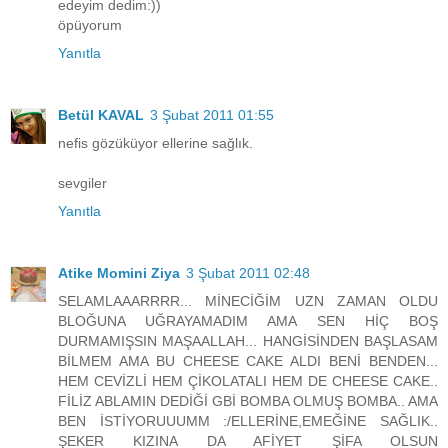
edeyim dedim:))
öpüyorum
Yanıtla
Betül KAVAL
3 Şubat 2011 01:55
nefis gözüküyor ellerine sağlık.
sevgiler
Yanıtla
Atike Momini Ziya
3 Şubat 2011 02:48
SELAMLAAARRRR... MİNECİĞİM UZN ZAMAN OLDU
BLOĞUNA UĞRAYAMADIM AMA SEN HİÇ BOŞ
DURMAMIŞSIN MAŞAALLAH... HANGİSİNDEN BAŞLASAM
BİLMEM AMA BU CHEESE CAKE ALDI BENİ BENDEN...
HEM CEVİZLİ HEM ÇİKOLATALI HEM DE CHEESE CAKE..
FİLİZ ABLAMIN DEDİĞİ GBİ BOMBA OLMUŞ BOMBA.. AMA
BEN İSTİYORUUUMM :/ELLERİNE,EMEĞİNE SAĞLIK..
ŞEKER KIZINA DA AFİYET ŞİFA OLSUN