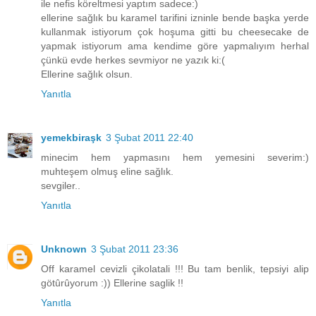
ile nefis köreltmesi yaptım sadece:)
ellerine sağlık bu karamel tarifini izninle bende başka yerde
kullanmak istiyorum çok hoşuma gitti bu cheesecake de
yapmak istiyorum ama kendime göre yapmalıyım herhal
çünkü evde herkes sevmiyor ne yazık ki:(
Ellerine sağlık olsun.
Yanıtla
yemekbiraşk
3 Şubat 2011 22:40
minecim hem yapmasını hem yemesini severim:)
muhteşem olmuş eline sağlık.
sevgiler..
Yanıtla
Unknown
3 Şubat 2011 23:36
Off karamel cevizli çikolatali !!! Bu tam benlik, tepsiyi alip
götûrûyorum :)) Ellerine saglik !!
Yanıtla