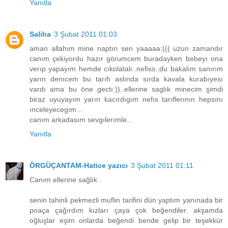
Yanıtla
Saliha
3 Şubat 2011 01:03
aman allahım mine naptın sen yaaaaa:((( uzun zamandır
canım çekiyordu hazır görumcem buradayken bebeyı ona
verıp yapayım hemde cıkolatalı..nefiss..du bakalım sanırım
yarın denıcem bu tarıfı aslında sırda kavala kurabıyesı
vardı ama bu öne gectı:))..ellerine saglık minecim şimdi
biraz uyuyayım yarın kacırdıgım nefıs tarıflerının hepsını
ınceleyecegım ..
canım arkadasım sevgılerımle...
Yanıtla
ÖRGÜÇANTAM-Hatice yazıcı
3 Şubat 2011 01:11
Canım ellerine sağlık .
senin tahinli pekmezli muflin tarifini dün yaptım yanınada bir
poaça çağırdım kızları çaya çok beğendiler. akşamda
oğluşlar eşim onlarda beğendi bende gelip bir teşekkür