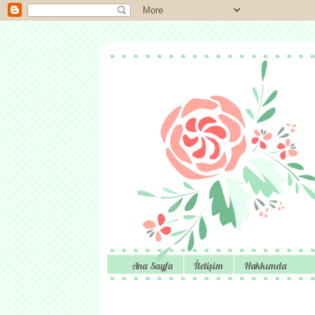
Ana Sayfa
İletişim
Hakkımda