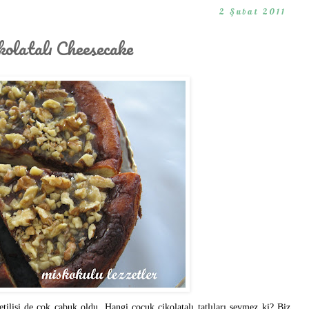
2 Şubat 2011
kolatalı Cheesecake
tilişi de çok çabuk oldu. Hangi çocuk çikolatalı tatlıları sevmez ki? Biz