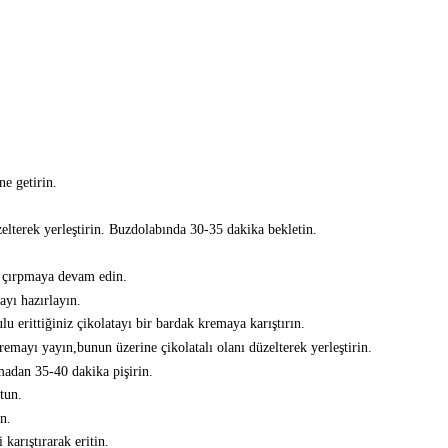
e getirin.
zelterek yerleştirin. Buzdolabında 30-35 dakika bekletin.
p çırpmaya devam edin.
ayı hazırlayın.
u erittiğiniz çikolatayı bir bardak kremaya karıştırın.
remayı yayın,bunun üzerine çikolatalı olanı düzelterek yerleştirin.
çmadan 35-40 dakika pişirin.
tun.
n.
 karıştırarak eritin.