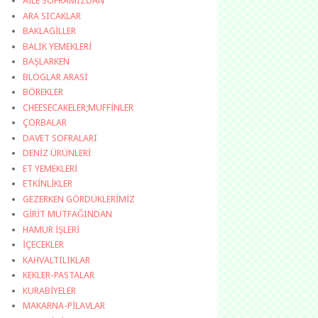
AİLE SOFRAMIZDAN
ARA SICAKLAR
BAKLAGİLLER
BALIK YEMEKLERİ
BAŞLARKEN
BLOGLAR ARASI
BÖREKLER
CHEESECAKELER;MUFFİNLER
ÇORBALAR
DAVET SOFRALARI
DENİZ ÜRÜNLERİ
ET YEMEKLERİ
ETKİNLİKLER
GEZERKEN GÖRDÜKLERİMİZ
GİRİT MUTFAĞINDAN
HAMUR İŞLERİ
İÇECEKLER
KAHVALTILIKLAR
KEKLER-PASTALAR
KURABİYELER
MAKARNA-PİLAVLAR