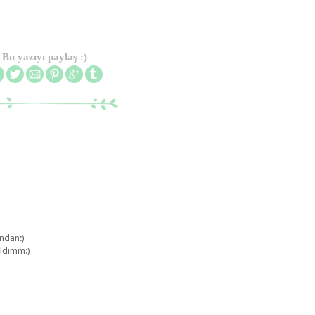
Bu yazıyı paylaş :)
ndan:)
ıldımm:)