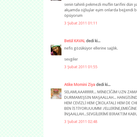
senin tahinli pekmezli muflin tarifini dün
akşamda oğluşlar eşim onlarda beğendi be
öpüyorum
3 Şubat 2011 01:11
Betül KAVAL
dedi ki...
nefis gözüküyor ellerine sağlık.
sevgiler
3 Şubat 2011 01:55
Atike Momini Ziya
dedi ki...
SELAMLAAARRRR... MİNECİĞİM UZN ZA
DURMAMIŞSIN MAŞAALLAH... HANGİSİNDE
HEM CEVİZLİ HEM ÇİKOLATALI HEM DE CH
BEN İSTİYORUUUMM :/ELLERİNE,EMEĞİNE 
İNŞAALLAH...SEVGİLERİMİ BIRAKTIM KABU
3 Şubat 2011 02:48