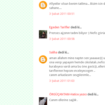
Afiyetler olsun benim tatlima... Bizim icin
sahane....
3 Şubat 2011 00:51
Egeden Tarifler
dedi ki...
Prenses ağzının tadını biliyor :) Nefis görün
3 Şubat 2011 00:58
Saliha
dedi ki...
aman allahım mine naptın sen yaaaaa:(((
ona verıp yapayım hemde cıkolatalı..nefiss
kurabıyesı vardı ama bu öne gectı:))..elle
tarıflerının hepsını ınceleyecegım ..
canım arkadasım sevgılerımle...
3 Şubat 2011 01:03
ÖRGÜÇANTAM-Hatice yazıcı
dedi ki...
Canım ellerine sağlık .