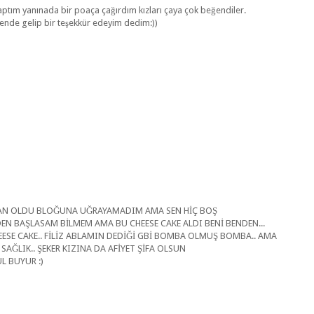
 yaptım yanınada bir poaça çağırdım kızları çaya çok beğendiler.
nde gelip bir teşekkür edeyim dedim:))
MAN OLDU BLOĞUNA UĞRAYAMADIM AMA SEN HİÇ BOŞ
N BAŞLASAM BİLMEM AMA BU CHEESE CAKE ALDI BENİ BENDEN...
EESE CAKE.. FİLİZ ABLAMIN DEDİĞİ GBİ BOMBA OLMUŞ BOMBA.. AMA
SAĞLIK.. ŞEKER KIZINA DA AFİYET ŞİFA OLSUN
L BUYUR :)