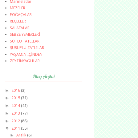
Marmelatlar
MEZELER
POĞAÇALAR
REÇELLER
SALATALAR
SEBZE YEMEKLERİ
SÜTLÜ TATLILAR
ŞURUPLU TATLILAR
YAŞAMIN İÇİNDEN
ZEYTİNYAĞLILAR
Blog Arşivi
►
2016
(3)
►
2015
(31)
►
2014
(41)
►
2013
(77)
►
2012
(88)
▼
2011
(55)
►
Aralık
(6)