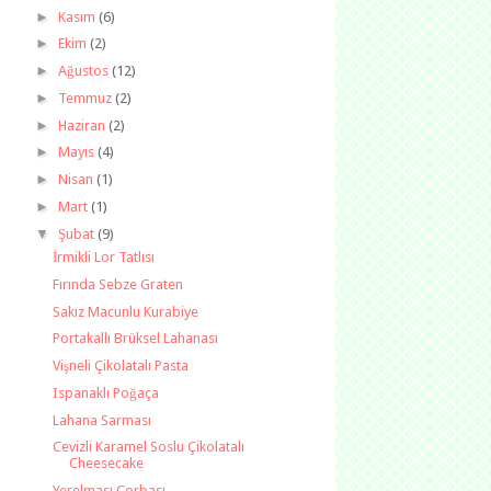
►
Kasım
(6)
►
Ekim
(2)
►
Ağustos
(12)
►
Temmuz
(2)
►
Haziran
(2)
►
Mayıs
(4)
►
Nisan
(1)
►
Mart
(1)
▼
Şubat
(9)
İrmikli Lor Tatlısı
Fırında Sebze Graten
Sakız Macunlu Kurabiye
Portakallı Brüksel Lahanası
Vişneli Çikolatalı Pasta
Ispanaklı Poğaça
Lahana Sarması
Cevizli Karamel Soslu Çikolatalı
Cheesecake
Yerelması Çorbası