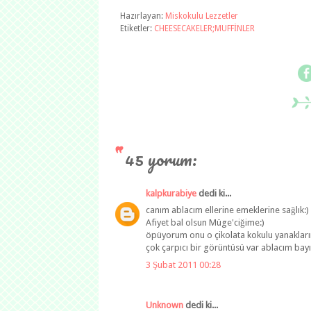
Hazırlayan:
Miskokulu Lezzetler
Etiketler:
CHEESECAKELER;MUFFİNLER
45 yorum:
kalpkurabiye
dedi ki...
canım ablacım ellerine emeklerine sağlık:)
Afiyet bal olsun Müge'ciğime:)
öpüyorum onu o çikolata kokulu yanakları
çok çarpıcı bir görüntüsü var ablacım bay
3 Şubat 2011 00:28
Unknown
dedi ki...