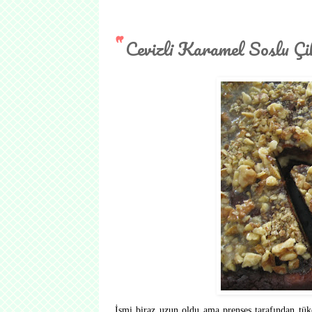
Cevizli Karamel Soslu Çi
İsmi biraz uzun oldu ama prenses tarafından tüke