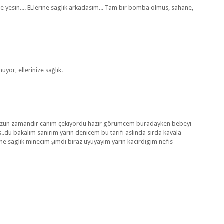
 de yesin.... ELlerine saglik arkadasim... Tam bir bomba olmus, sahane,
üyor, ellerinize sağlık.
 uzun zamandır canım çekiyordu hazır görumcem buradayken bebeyı
..du bakalım sanırım yarın denıcem bu tarıfı aslında sırda kavala
rine saglık minecim şimdi biraz uyuyayım yarın kacırdıgım nefıs