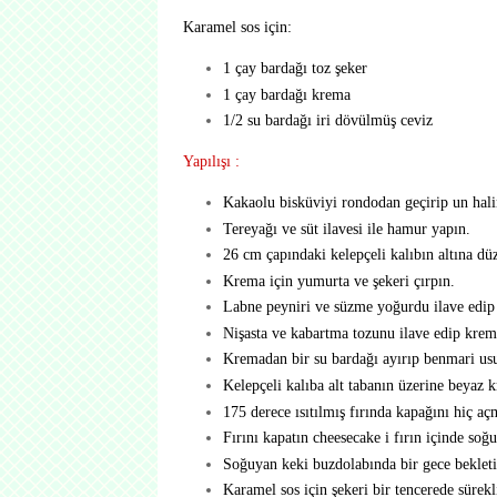
Karamel sos için:
1 çay bardağı toz şeker
1 çay bardağı krema
1/2 su bardağı iri dövülmüş ceviz
Yapılışı :
Kakaolu bisküviyi rondodan geçirip un halin
Tereyağı ve süt ilavesi ile hamur yapın.
26 cm çapındaki kelepçeli kalıbın altına dü
Krema için yumurta ve şekeri çırpın.
Labne peyniri ve süzme yoğurdu ilave edi
Nişasta ve kabartma tozunu ilave edip krem
Kremadan bir su bardağı ayırıp benmari usul
Kelepçeli kalıba alt tabanın üzerine beyaz k
175 derece ısıtılmış fırında kapağını hiç a
Fırını kapatın cheesecake i fırın içinde soğu
Soğuyan keki buzdolabında bir gece bekleti
Karamel sos için şekeri bir tencerede sürekli