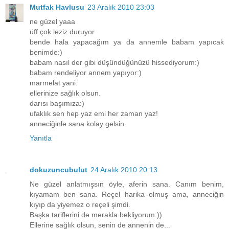
Mutfak Havlusu
23 Aralık 2010 23:03
ne güzel yaaa
üff çok leziz duruyor
bende hala yapacağım ya da annemle babam yapıcak
benimde:)
babam nasıl der gibi düşündüğünüzü hissediyorum:)
babam rendeliyor annem yapıyor:)
marmelat yani.
ellerinize sağlık olsun.
darısı başımıza:)
ufaklık sen hep yaz emi her zaman yaz!
anneciğinle sana kolay gelsin.
Yanıtla
dokuzuncubulut
24 Aralık 2010 20:13
Ne güzel anlatmışsın öyle, aferin sana. Canım benim,
kıyamam ben sana. Reçel harika olmuş ama, anneciğin
kıyıp da yiyemez o reçeli şimdi.
Başka tariflerini de merakla bekliyorum:))
Ellerine sağlık olsun, senin de annenin de...