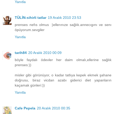
Yanıtla
TÜLİN-sihirli tatlar
19 Aralık 2010 23:53
prenses nefıs olmus :)ellerınıze sağlık.annecıgını ve senı
öpüyorum.sevgiler
Yanıtla
tarih84
20 Aralık 2010 00:09
böyle faydalı ödevler her daim olmalı,ellerine sağlık
prenses:))
misler gibi görünüyor, o kadar tatlıya kepek ekmek şahane
doğrusu, biraz vicdan azabı giderici diet yapanların
kaçamak günleri:))
Yanıtla
Cafe Pepela
20 Aralık 2010 00:35