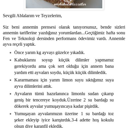
Sevgili Ablalarım ve Teyzelerim,
Siz beni annemin prensesi olarak tanıyorsunuz, bende sizleri
annemin tariflerine yazdığınız yorumlardan...Geçtiğimiz hafta sonu
Fen ve Teknoloji dersinden performans ödevimiz vardı. Annemle
ayva reçeli yaptık.
Önce yarım kg ayvayı güzelce yıkadık.
Kabuklarını soyup küçük dilimler yapmamız
gerekiyordu ama çok sert olduğu için annem bana
yardım etti ayvaları soydu, küçük küçük dilimledik.
Kararmaması için yarım limon suyu sıktığımız suya
ayva dilimlerini attık.
Ayvaların tümü hazırlanınca limonlu sudan çıkarıp
geniş bir tencereye koyduk.Üzerine 2 su bardağı su
dökerek ayvalar yumuşayıncaya kadar pişirdik.
Yumuşayan ayvalarımızın üzerine 1 su bardağı toz
şeker ekleyip iyice karıştırdık.3-4 adette hoş kokulu
olsun diye karanfil ekledik.