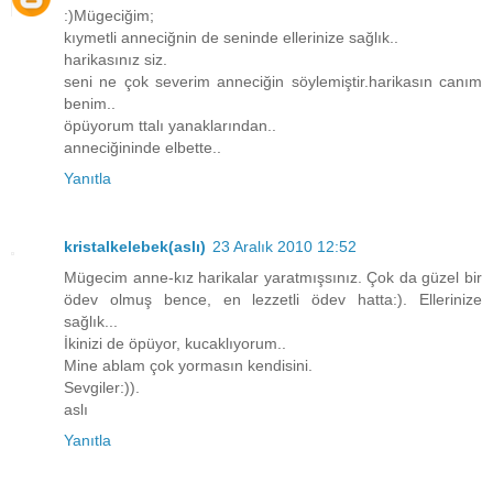
:)Mügeciğim;
kıymetli anneciğnin de seninde ellerinize sağlık..
harikasınız siz.
seni ne çok severim anneciğin söylemiştir.harikasın canım
benim..
öpüyorum ttalı yanaklarından..
anneciğininde elbette..
Yanıtla
kristalkelebek(aslı)
23 Aralık 2010 12:52
Mügecim anne-kız harikalar yaratmışsınız. Çok da güzel bir
ödev olmuş bence, en lezzetli ödev hatta:). Ellerinize
sağlık...
İkinizi de öpüyor, kucaklıyorum..
Mine ablam çok yormasın kendisini.
Sevgiler:)).
aslı
Yanıtla