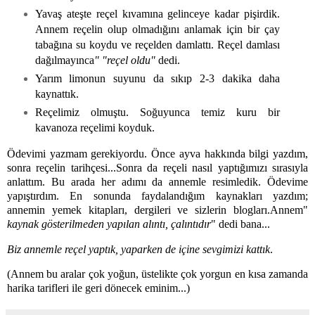
Yavaş ateşte reçel kıvamına gelinceye kadar pişirdik.
Annem reçelin olup olmadığını anlamak için bir çay
tabağına su koydu ve reçelden damlattı. Reçel damlası
dağılmayınca
" "reçel oldu"
dedi.
Yarım limonun suyunu da sıkıp 2-3 dakika daha
kaynattık.
Reçelimiz olmuştu. Soğuyunca temiz kuru bir
kavanoza reçelimi koyduk.
Ödevimi yazmam gerekiyordu. Önce ayva hakkında bilgi yazdım,
sonra reçelin tarihçesi...Sonra da reçeli nasıl yaptığımızı sırasıyla
anlattım. Bu arada her adımı da annemle resimledik. Ödevime
yapıştırdım. En sonunda faydalandığım kaynakları yazdım;
annemin yemek kitapları, dergileri ve sizlerin blogları.Annem"
kaynak gösterilmeden yapılan alıntı, çalıntıdır
" dedi bana...
Biz annemle reçel yaptık, yaparken de içine sevgimizi kattık
.
(Annem bu aralar çok yoğun, üstelikte çok yorgun en kısa zamanda
harika tarifleri ile geri dönecek eminim...)