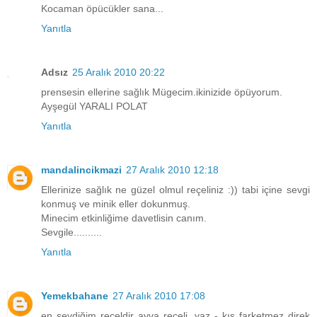
Kocaman öpücükler sana...
Yanıtla
Adsız
25 Aralık 2010 20:22
prensesin ellerine sağlık Mügecim.ikinizide öpüyorum.
Ayşegül YARALI POLAT
Yanıtla
mandalincikmazi
27 Aralık 2010 12:18
Ellerinize sağlık ne güzel olmul reçeliniz :)) tabi içine sevgi
konmuş ve minik eller dokunmuş.
Minecim etkinliğime davetlisin canım.
Sevgile..........
Yanıtla
Yemekbahane
27 Aralık 2010 17:08
en sevdiğim reçeldir ayva reçeli. yaz - kış farketmez direk