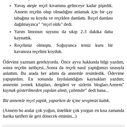
Yavaş ateşte reçel kıvamına gelinceye kadar pişirdik.
Annem reçelin olup olmadığını anlamak için bir çay
tabağına su koydu ve reçelden damlattı. Reçel damlası
dağılmayınca
" "reçel oldu"
dedi.
Yarım limonun suyunu da sıkıp 2-3 dakika daha
kaynattık.
Reçelimiz olmuştu. Soğuyunca temiz kuru bir
kavanoza reçelimi koyduk.
Ödevimi yazmam gerekiyordu. Önce ayva hakkında bilgi yazdım,
sonra reçelin tarihçesi...Sonra da reçeli nasıl yaptığımızı sırasıyla
anlattım. Bu arada her adımı da annemle resimledik. Ödevime
yapıştırdım. En sonunda faydalandığım kaynakları yazdım;
annemin yemek kitapları, dergileri ve sizlerin blogları.Annem"
kaynak gösterilmeden yapılan alıntı, çalıntıdır
" dedi bana...
Biz annemle reçel yaptık, yaparken de içine sevgimizi kattık
.
(Annem bu aralar çok yoğun, üstelikte çok yorgun en kısa zamanda
harika tarifleri ile geri dönecek eminim...)