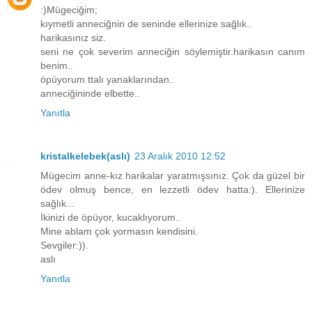
:)Mügeciğim;
kıymetli anneciğnin de seninde ellerinize sağlık..
harikasınız siz.
seni ne çok severim anneciğin söylemiştir.harikasın canım
benim..
öpüyorum ttalı yanaklarından..
anneciğininde elbette..
Yanıtla
kristalkelebek(aslı)
23 Aralık 2010 12:52
Mügecim anne-kız harikalar yaratmışsınız. Çok da güzel bir
ödev olmuş bence, en lezzetli ödev hatta:). Ellerinize
sağlık...
İkinizi de öpüyor, kucaklıyorum..
Mine ablam çok yormasın kendisini.
Sevgiler:)).
aslı
Yanıtla