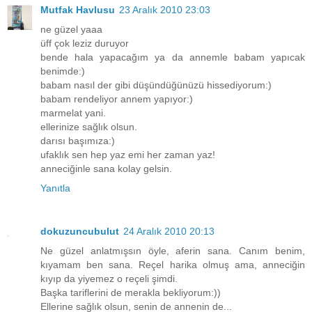
Mutfak Havlusu
23 Aralık 2010 23:03
ne güzel yaaa
üff çok leziz duruyor
bende hala yapacağım ya da annemle babam yapıcak
benimde:)
babam nasıl der gibi düşündüğünüzü hissediyorum:)
babam rendeliyor annem yapıyor:)
marmelat yani.
ellerinize sağlık olsun.
darısı başımıza:)
ufaklık sen hep yaz emi her zaman yaz!
anneciğinle sana kolay gelsin.
Yanıtla
dokuzuncubulut
24 Aralık 2010 20:13
Ne güzel anlatmışsın öyle, aferin sana. Canım benim,
kıyamam ben sana. Reçel harika olmuş ama, anneciğin
kıyıp da yiyemez o reçeli şimdi.
Başka tariflerini de merakla bekliyorum:))
Ellerine sağlık olsun, senin de annenin de...