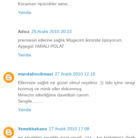
Kocaman öpücükler sana...
Yanıtla
Adsız
25 Aralık 2010 20:22
prensesin ellerine sağlık Mügecim.ikinizide öpüyorum.
Ayşegül YARALI POLAT
Yanıtla
mandalincikmazi
27 Aralık 2010 12:18
Ellerinize sağlık ne güzel olmul reçeliniz :)) tabi içine sevgi
konmuş ve minik eller dokunmuş.
Minecim etkinliğime davetlisin canım.
Sevgile..........
Yanıtla
Yemekbahane
27 Aralık 2010 17:08
en sevdiğim reçeldir ayva reçeli. yaz - kış farketmez direk