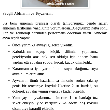
Sevgili Ablalarım ve Teyzelerim,
Siz beni annemin prensesi olarak tanıyorsunuz, bende sizleri
annemin tariflerine yazdığınız yorumlardan...Geçtiğimiz hafta sonu
Fen ve Teknoloji dersinden performans ödevimiz vardı. Annemle
ayva reçeli yaptık.
Önce yarım kg ayvayı güzelce yıkadık.
Kabuklarını soyup küçük dilimler yapmamız
gerekiyordu ama çok sert olduğu için annem bana
yardım etti ayvaları soydu, küçük küçük dilimledik.
Kararmaması için yarım limon suyu sıktığımız suya
ayva dilimlerini attık.
Ayvaların tümü hazırlanınca limonlu sudan çıkarıp
geniş bir tencereye koyduk.Üzerine 2 su bardağı su
dökerek ayvalar yumuşayıncaya kadar pişirdik.
Yumuşayan ayvalarımızın üzerine 1 su bardağı toz
şeker ekleyip iyice karıştırdık.3-4 adette hoş kokulu
olsun diye karanfil ekledik.