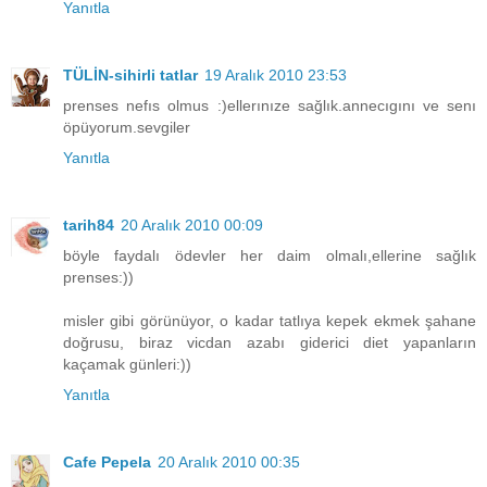
Yanıtla
TÜLİN-sihirli tatlar
19 Aralık 2010 23:53
prenses nefıs olmus :)ellerınıze sağlık.annecıgını ve senı
öpüyorum.sevgiler
Yanıtla
tarih84
20 Aralık 2010 00:09
böyle faydalı ödevler her daim olmalı,ellerine sağlık
prenses:))
misler gibi görünüyor, o kadar tatlıya kepek ekmek şahane
doğrusu, biraz vicdan azabı giderici diet yapanların
kaçamak günleri:))
Yanıtla
Cafe Pepela
20 Aralık 2010 00:35