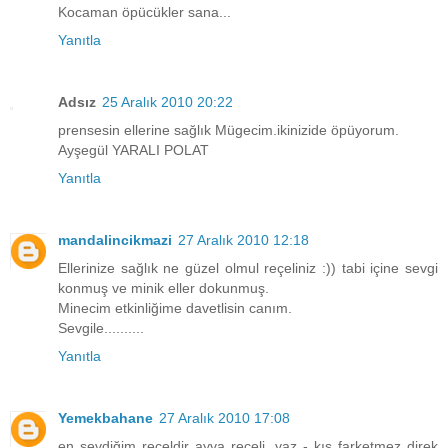
Kocaman öpücükler sana...
Yanıtla
Adsız
25 Aralık 2010 20:22
prensesin ellerine sağlık Mügecim.ikinizide öpüyorum.
Ayşegül YARALI POLAT
Yanıtla
mandalincikmazi
27 Aralık 2010 12:18
Ellerinize sağlık ne güzel olmul reçeliniz :)) tabi içine sevgi
konmuş ve minik eller dokunmuş.
Minecim etkinliğime davetlisin canım.
Sevgile..........
Yanıtla
Yemekbahane
27 Aralık 2010 17:08
en sevdiğim reçeldir ayva reçeli. yaz - kış farketmez direk