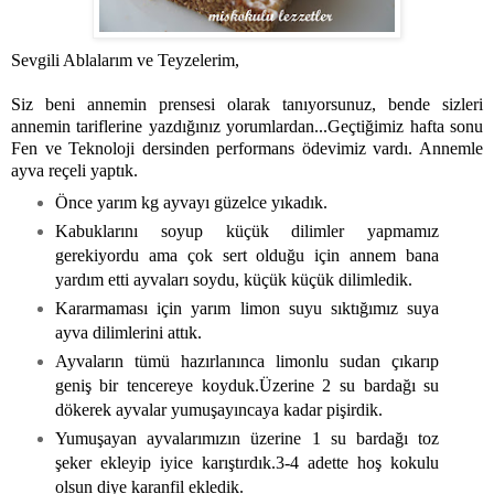
Sevgili Ablalarım ve Teyzelerim,
Siz beni annemin prensesi olarak tanıyorsunuz, bende sizleri
annemin tariflerine yazdığınız yorumlardan...Geçtiğimiz hafta sonu
Fen ve Teknoloji dersinden performans ödevimiz vardı. Annemle
ayva reçeli yaptık.
Önce yarım kg ayvayı güzelce yıkadık.
Kabuklarını soyup küçük dilimler yapmamız
gerekiyordu ama çok sert olduğu için annem bana
yardım etti ayvaları soydu, küçük küçük dilimledik.
Kararmaması için yarım limon suyu sıktığımız suya
ayva dilimlerini attık.
Ayvaların tümü hazırlanınca limonlu sudan çıkarıp
geniş bir tencereye koyduk.Üzerine 2 su bardağı su
dökerek ayvalar yumuşayıncaya kadar pişirdik.
Yumuşayan ayvalarımızın üzerine 1 su bardağı toz
şeker ekleyip iyice karıştırdık.3-4 adette hoş kokulu
olsun diye karanfil ekledik.