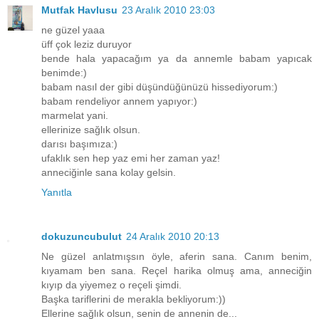
Mutfak Havlusu
23 Aralık 2010 23:03
ne güzel yaaa
üff çok leziz duruyor
bende hala yapacağım ya da annemle babam yapıcak
benimde:)
babam nasıl der gibi düşündüğünüzü hissediyorum:)
babam rendeliyor annem yapıyor:)
marmelat yani.
ellerinize sağlık olsun.
darısı başımıza:)
ufaklık sen hep yaz emi her zaman yaz!
anneciğinle sana kolay gelsin.
Yanıtla
dokuzuncubulut
24 Aralık 2010 20:13
Ne güzel anlatmışsın öyle, aferin sana. Canım benim,
kıyamam ben sana. Reçel harika olmuş ama, anneciğin
kıyıp da yiyemez o reçeli şimdi.
Başka tariflerini de merakla bekliyorum:))
Ellerine sağlık olsun, senin de annenin de...