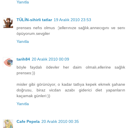
Yanıtla
TÜLİN-sihirli tatlar
19 Aralık 2010 23:53
prenses nefıs olmus :)ellerınıze sağlık.annecıgını ve senı
öpüyorum.sevgiler
Yanıtla
tarih84
20 Aralık 2010 00:09
böyle faydalı ödevler her daim olmalı,ellerine sağlık
prenses:))
misler gibi görünüyor, o kadar tatlıya kepek ekmek şahane
doğrusu, biraz vicdan azabı giderici diet yapanların
kaçamak günleri:))
Yanıtla
Cafe Pepela
20 Aralık 2010 00:35