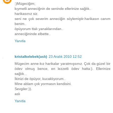
:)Mügeciğim;
kıymetli anneciğnin de seninde ellerinize sağlık..
harikasınız siz.
seni ne çok severim anneciğin söylemiştir.harikasın canım
benim..
öpüyorum ttalı yanaklarından..
anneciğininde elbette..
Yanıtla
kristalkelebek(aslı)
23 Aralık 2010 12:52
Mügecim anne-kız harikalar yaratmışsınız. Çok da güzel bir
ödev olmuş bence, en lezzetli ödev hatta:). Ellerinize
sağlık...
İkinizi de öpüyor, kucaklıyorum..
Mine ablam çok yormasın kendisini.
Sevgiler:)).
aslı
Yanıtla