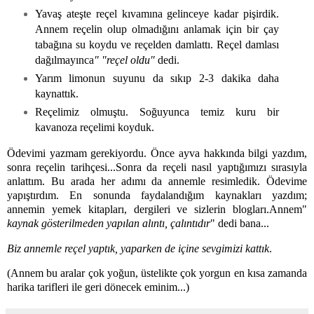
Yavaş ateşte reçel kıvamına gelinceye kadar pişirdik.
Annem reçelin olup olmadığını anlamak için bir çay
tabağına su koydu ve reçelden damlattı. Reçel damlası
dağılmayınca
" "reçel oldu"
dedi.
Yarım limonun suyunu da sıkıp 2-3 dakika daha
kaynattık.
Reçelimiz olmuştu. Soğuyunca temiz kuru bir
kavanoza reçelimi koyduk.
Ödevimi yazmam gerekiyordu. Önce ayva hakkında bilgi yazdım,
sonra reçelin tarihçesi...Sonra da reçeli nasıl yaptığımızı sırasıyla
anlattım. Bu arada her adımı da annemle resimledik. Ödevime
yapıştırdım. En sonunda faydalandığım kaynakları yazdım;
annemin yemek kitapları, dergileri ve sizlerin blogları.Annem"
kaynak gösterilmeden yapılan alıntı, çalıntıdır
" dedi bana...
Biz annemle reçel yaptık, yaparken de içine sevgimizi kattık
.
(Annem bu aralar çok yoğun, üstelikte çok yorgun en kısa zamanda
harika tarifleri ile geri dönecek eminim...)