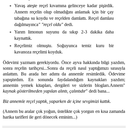
Yavaş ateşte reçel kıvamına gelinceye kadar pişirdik.
Annem reçelin olup olmadığını anlamak için bir çay
tabağına su koydu ve reçelden damlattı. Reçel damlası
dağılmayınca
" "reçel oldu"
dedi.
Yarım limonun suyunu da sıkıp 2-3 dakika daha
kaynattık.
Reçelimiz olmuştu. Soğuyunca temiz kuru bir
kavanoza reçelimi koyduk.
Ödevimi yazmam gerekiyordu. Önce ayva hakkında bilgi yazdım,
sonra reçelin tarihçesi...Sonra da reçeli nasıl yaptığımızı sırasıyla
anlattım. Bu arada her adımı da annemle resimledik. Ödevime
yapıştırdım. En sonunda faydalandığım kaynakları yazdım;
annemin yemek kitapları, dergileri ve sizlerin blogları.Annem"
kaynak gösterilmeden yapılan alıntı, çalıntıdır
" dedi bana...
Biz annemle reçel yaptık, yaparken de içine sevgimizi kattık
.
(Annem bu aralar çok yoğun, üstelikte çok yorgun en kısa zamanda
harika tarifleri ile geri dönecek eminim...)