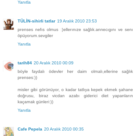
Yanıtla
TÜLİN-sihirli tatlar
19 Aralık 2010 23:53
prenses nefıs olmus :)ellerınıze sağlık.annecıgını ve senı
öpüyorum.sevgiler
Yanıtla
tarih84
20 Aralık 2010 00:09
böyle faydalı ödevler her daim olmalı,ellerine sağlık
prenses:))
misler gibi görünüyor, o kadar tatlıya kepek ekmek şahane
doğrusu, biraz vicdan azabı giderici diet yapanların
kaçamak günleri:))
Yanıtla
Cafe Pepela
20 Aralık 2010 00:35