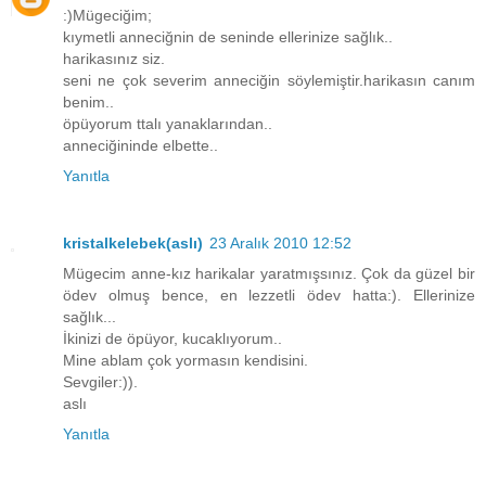
:)Mügeciğim;
kıymetli anneciğnin de seninde ellerinize sağlık..
harikasınız siz.
seni ne çok severim anneciğin söylemiştir.harikasın canım
benim..
öpüyorum ttalı yanaklarından..
anneciğininde elbette..
Yanıtla
kristalkelebek(aslı)
23 Aralık 2010 12:52
Mügecim anne-kız harikalar yaratmışsınız. Çok da güzel bir
ödev olmuş bence, en lezzetli ödev hatta:). Ellerinize
sağlık...
İkinizi de öpüyor, kucaklıyorum..
Mine ablam çok yormasın kendisini.
Sevgiler:)).
aslı
Yanıtla