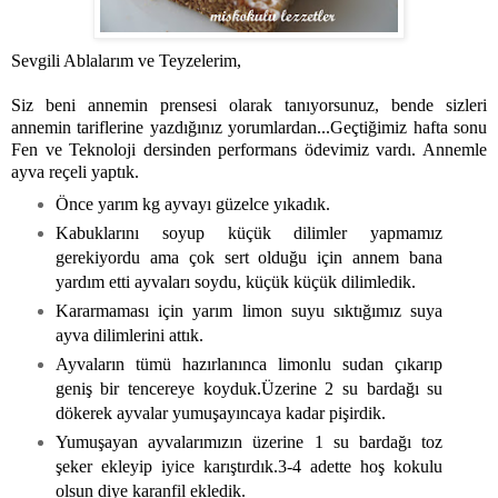
Sevgili Ablalarım ve Teyzelerim,
Siz beni annemin prensesi olarak tanıyorsunuz, bende sizleri
annemin tariflerine yazdığınız yorumlardan...Geçtiğimiz hafta sonu
Fen ve Teknoloji dersinden performans ödevimiz vardı. Annemle
ayva reçeli yaptık.
Önce yarım kg ayvayı güzelce yıkadık.
Kabuklarını soyup küçük dilimler yapmamız
gerekiyordu ama çok sert olduğu için annem bana
yardım etti ayvaları soydu, küçük küçük dilimledik.
Kararmaması için yarım limon suyu sıktığımız suya
ayva dilimlerini attık.
Ayvaların tümü hazırlanınca limonlu sudan çıkarıp
geniş bir tencereye koyduk.Üzerine 2 su bardağı su
dökerek ayvalar yumuşayıncaya kadar pişirdik.
Yumuşayan ayvalarımızın üzerine 1 su bardağı toz
şeker ekleyip iyice karıştırdık.3-4 adette hoş kokulu
olsun diye karanfil ekledik.