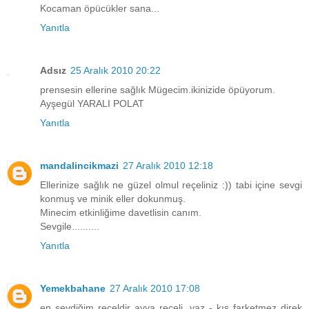
Kocaman öpücükler sana...
Yanıtla
Adsız
25 Aralık 2010 20:22
prensesin ellerine sağlık Mügecim.ikinizide öpüyorum.
Ayşegül YARALI POLAT
Yanıtla
mandalincikmazi
27 Aralık 2010 12:18
Ellerinize sağlık ne güzel olmul reçeliniz :)) tabi içine sevgi
konmuş ve minik eller dokunmuş.
Minecim etkinliğime davetlisin canım.
Sevgile..........
Yanıtla
Yemekbahane
27 Aralık 2010 17:08
en sevdiğim reçeldir ayva reçeli. yaz - kış farketmez direk