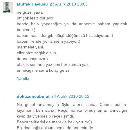
Mutfak Havlusu
23 Aralık 2010 23:03
ne güzel yaaa
üff çok leziz duruyor
bende hala yapacağım ya da annemle babam yapıcak
benimde:)
babam nasıl der gibi düşündüğünüzü hissediyorum:)
babam rendeliyor annem yapıyor:)
marmelat yani.
ellerinize sağlık olsun.
darısı başımıza:)
ufaklık sen hep yaz emi her zaman yaz!
anneciğinle sana kolay gelsin.
Yanıtla
dokuzuncubulut
24 Aralık 2010 20:13
Ne güzel anlatmışsın öyle, aferin sana. Canım benim,
kıyamam ben sana. Reçel harika olmuş ama, anneciğin
kıyıp da yiyemez o reçeli şimdi.
Başka tariflerini de merakla bekliyorum:))
Ellerine sağlık olsun, senin de annenin de...